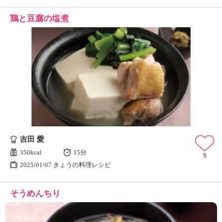
鶏と豆腐の塩煮
吉田 愛
350kcal
15分
5
2025/01/07 きょうの料理レシピ
そうめんちり