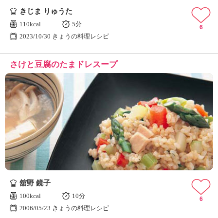
きじま りゅうた
110kcal
5分
6
2023/10/30 きょうの料理レシピ
さけと豆腐のたまドレスープ
舘野 鏡子
100kcal
10分
6
2006/05/23 きょうの料理レシピ