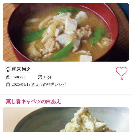
柳原 尚之
150kcal
15分
6
2025/01/13 きょうの料理レシピ
蒸し春キャベツの白あえ