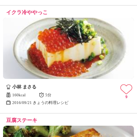
イクラ冷ややっこ
小林 まさる
160kcal
5分
9
2016/09/21 きょうの料理レシピ
豆腐ステーキ