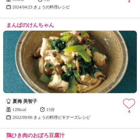
4
2024/04/23 きょうの料理レシピ
まんばのけんちゃん
夏梅 美智子
120kcal
15分
4
2022/09/06 きょうの料理ビギナーズレシピ
鶏ひき肉のおぼろ豆腐汁