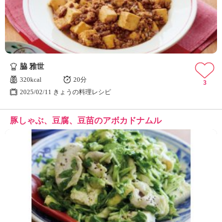
脇 雅世
320kcal
20分
3
2025/02/11 きょうの料理レシピ
豚しゃぶ、豆腐、豆苗のアボカドナムル