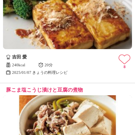
吉田 愛
240kcal
20分
8
2025/01/07 きょうの料理レシピ
豚こま塩こうじ漬けと豆腐の煮物