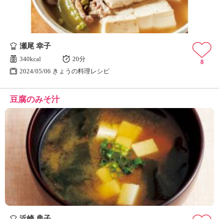
瀬尾 幸子
340kcal
20分
8
2024/05/06 きょうの料理レシピ
豆腐のみそ汁
浜崎 典子