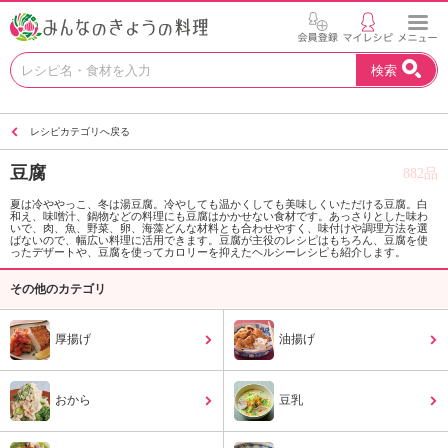
お
検索
い
し
い
レシピカテゴリへ戻る
レ
シ
豆腐
882品
ピ
を
夏は冷ややっこ、冬は湯豆腐。冷やしても温かくしても美味しくいただける豆腐。白
和え、味噌汁、鍋物などの料理にも豆腐はかかせない食材です。あっさりとした味わ
見
いで、肉、魚、野菜、卵、海藻どんな材料とも合わせやすく、味付けや調理方法を選
つ
ばないので、幅広い料理に活用できます。豆腐が主役のレシピはもちろん、豆腐を使
ったデザートや、豆腐を使ってカロリーを抑えたヘルシーレシピも紹介します。
け
よ
その他のカテゴリ
う
。
厚揚げ
油揚げ
N
H
K
おから
豆乳
エ
デ