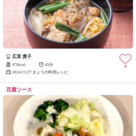
広里 貴子
470kcal
45分
5
2024/11/27 きょうの料理レシピ
豆腐ソース