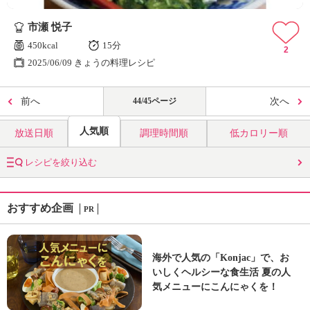
市瀬 悦子
450kcal
15分
2
2025/06/09 きょうの料理レシピ
前へ
44/45ページ
次へ
人気順
放送日順
調理時間順
低カロリー順
レシピを絞り込む
おすすめ企画
PR
海外で人気の「Konjac」で、お
いしくヘルシーな食生活 夏の人
気メニューにこんにゃくを！