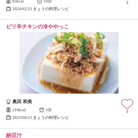
83kcal
10分
7
2024/02/23 きょうの料理レシピ
ピリ辛チキンの冷ややっこ
奥田 和美
210kcal
3分
7
2023/06/23 きょうの料理レシピ
納豆汁