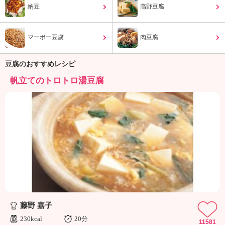
ュ
納豆
高野豆腐
ケ
ー
シ
マーボー豆腐
肉豆腐
ョ
ナ
豆腐のおすすめレシピ
ル
「
帆立てのトロトロ湯豆腐
み
ん
な
の
き
ょ
う
の
料
理
」
藤野 嘉子
230kcal
20分
11581