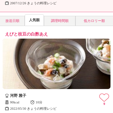
2007/12/26 きょうの料理レシピ
人気順
放送日順
調理時間順
低カロリー順
えびと枝豆の白酢あえ
河野 雅子
90kcal
10分
9
2022/05/30 きょうの料理レシピ