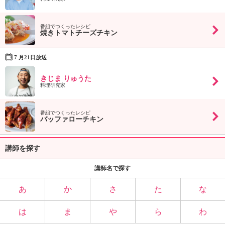
番組でつくったレシピ
焼きトマトチーズチキン
7 月21日放送
きじま りゅうた
料理研究家
番組でつくったレシピ
バッファローチキン
講師を探す
講師名で探す
あ
か
さ
た
な
は
ま
や
ら
わ