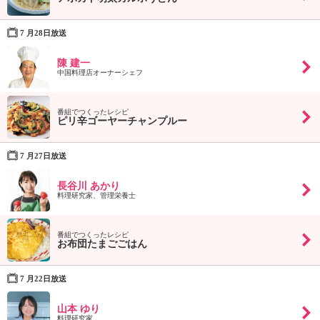
ュ
ケ
ー
7 月28日放送
シ
ョ
陳 建一
中国料理店オーナーシェフ
ナ
ル
「
番組でつくったレシピ
ピリ辛ゴーヤーチャンプルー
み
ん
な
7 月27日放送
の
き
長谷川 あかり
料理研究家、管理栄養士
ょ
う
の
番組でつくったレシピ
料
お布団たまごごはん
理
」
7 月22日放送
山本 ゆり
料理研究家