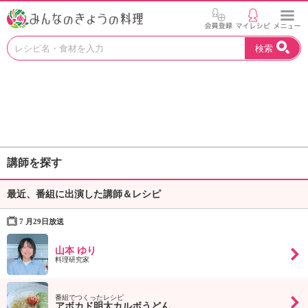
お
検索
い
し
い
レ
シ
ピ
を
見
講師を探す
つ
け
最近、番組に出演した講師＆レシピ
よ
う
7 月29日放送
。
N
山本 ゆり
H
料理研究家
K
エ
デ
番組でつくったレシピ
アボカド明太カルボうどん