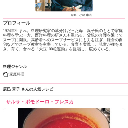
ュ
ケ
ー
写真：小林 庸浩
シ
プロフィール
ョ
1924年生まれ。料理研究家の草分けだった母、浜子氏のもとで家庭
ナ
料理を学ぶ一方、西洋料理の研さんも重ねる。父親の介護を通じて
ル
スープに開眼。高齢者へのスープサービスにも力を注ぎ、鎌倉の自
「
宅などでスープ教室を主宰している。食育も実践し、児童が種をま
み
き、育て、食べる「大豆100粒運動」を提唱し、広めている。
ん
な
料理ジャンル
の
き
家庭料理
ょ
う
辰巳 芳子 さんの人気レシピ
の
料
サルサ・ポモドーロ・フレスカ
理
」