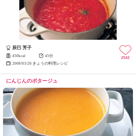
辰巳 芳子
450kcal
45分
2542
2008/03/26 きょうの料理レシピ
にんじんのポタージュ