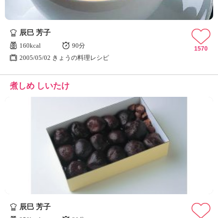
辰巳 芳子
160kcal
90分
1570
2005/05/02 きょうの料理レシピ
煮しめ しいたけ
辰巳 芳子