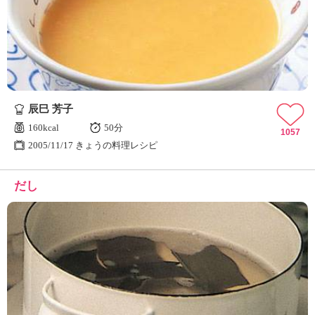
辰巳 芳子
160kcal
50分
1057
2005/11/17 きょうの料理レシピ
だし