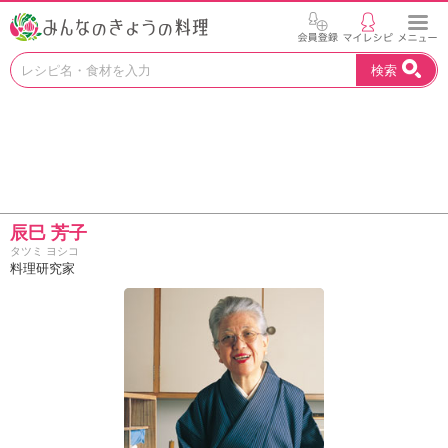
お
検索
い
し
い
レ
シ
ピ
を
見
辰巳 芳子
つ
タツミ ヨシコ
け
料理研究家
よ
う
。
N
H
K
エ
デ