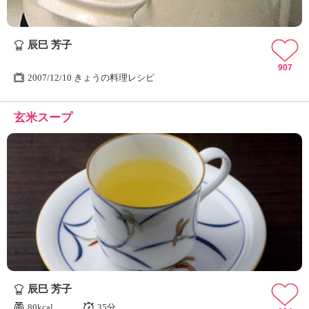
辰巳 芳子
907
2007/12/10 きょうの料理レシピ
玄米スープ
辰巳 芳子
80kcal
35分