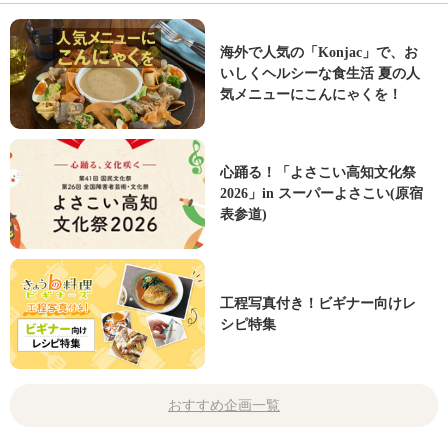
海外で人気の「Konjac」で、お
いしくヘルシーな食生活 夏の人
気メニューにこんにゃくを！
心踊る！「よさこい高知文化祭
2026」in スーパーよさこい(原宿
表参道)
工程写真付き！ビギナー向けレ
シピ特集
おすすめ企画一覧