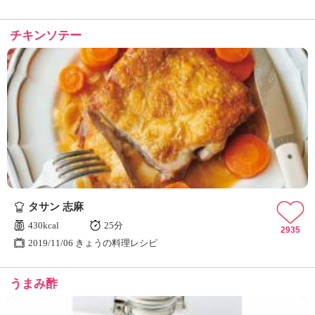
チキンソテー
タサン 志麻
430kcal
25分
2935
2019/11/06 きょうの料理レシピ
うまみ酢