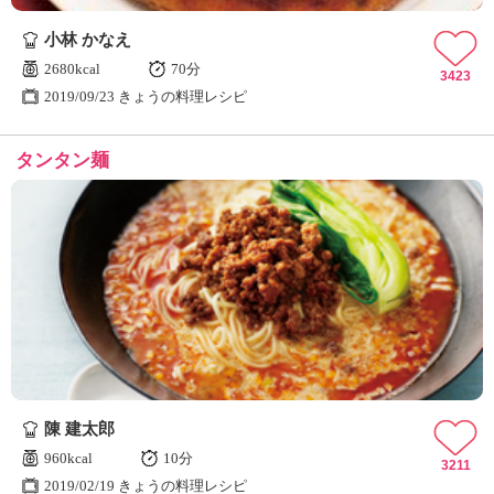
ュ
ケ
小林 かなえ
ー
2680kcal
70分
シ
3423
2019/09/23 きょうの料理レシピ
ョ
ナ
ル
タンタン麺
「
み
ん
な
の
き
ょ
う
の
料
理
」
陳 建太郎
960kcal
10分
3211
2019/02/19 きょうの料理レシピ