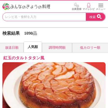
お
検索
い
し
い
検索結果
1090
品
レ
シ
ピ
人気順
放送日順
調理時間順
低カロリー順
を
見
紅玉のタルトタタン風
つ
け
よ
う
。
N
H
K
エ
デ