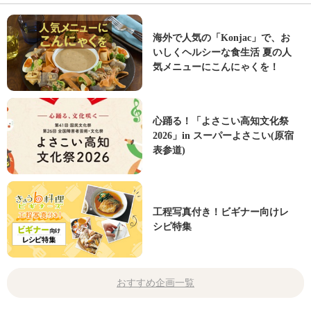
海外で人気の「Konjac」で、お
いしくヘルシーな食生活 夏の人
気メニューにこんにゃくを！
心踊る！「よさこい高知文化祭
2026」in スーパーよさこい(原宿
表参道)
工程写真付き！ビギナー向けレ
シピ特集
おすすめ企画一覧