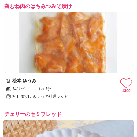
鶏むね肉のはちみつみそ漬け
松本 ゆうみ
540kcal
5分
1399
2019/07/17 きょうの料理レシピ
チェリーのセミフレッド