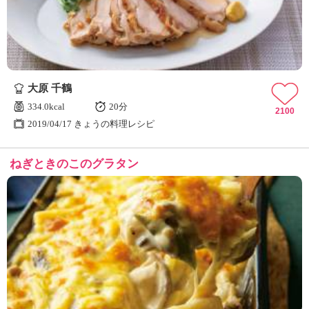
大原 千鶴
334.0kcal
20分
2100
2019/04/17 きょうの料理レシピ
ねぎときのこのグラタン