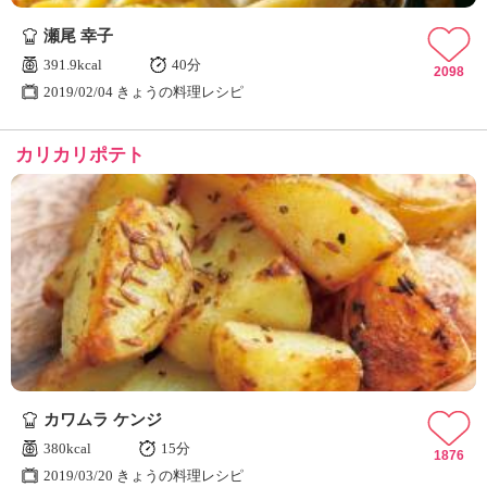
瀬尾 幸子
391.9kcal
40分
2098
2019/02/04 きょうの料理レシピ
カリカリポテト
カワムラ ケンジ
380kcal
15分
1876
2019/03/20 きょうの料理レシピ