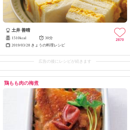
土井 善晴
1510kcal
30分
2870
2019/03/28 きょうの料理レシピ
広告の後にレシピが続きます
鶏もも肉の梅煮