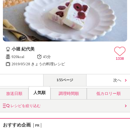
小堀 紀代美
920kcal
45分
1338
2019/05/28 きょうの料理レシピ
1/55ページ
次へ
人気順
放送日順
調理時間順
低カロリー順
レシピを絞り込む
おすすめ企画
PR