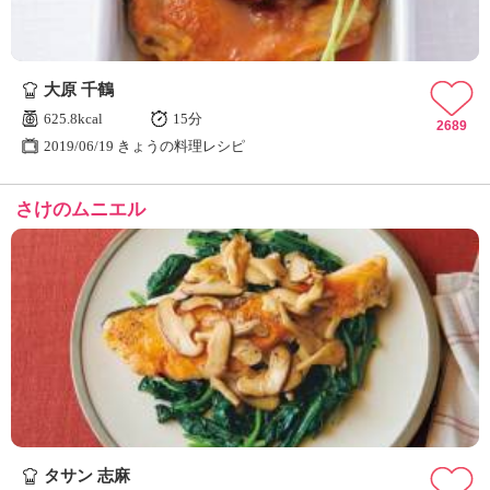
大原 千鶴
625.8kcal
15分
2689
2019/06/19 きょうの料理レシピ
さけのムニエル
タサン 志麻