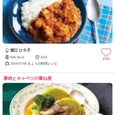
堀江 ひろ子
648.3kcal
45分
1731
2019/07/08 きょうの料理レシピ
豚肉とキャベツの重ね煮