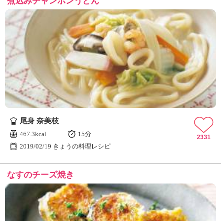
煮込みチャンポンうどん
尾身 奈美枝
467.3kcal
15分
2331
2019/02/19 きょうの料理レシピ
なすのチーズ焼き