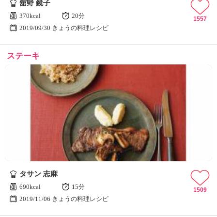
舘野 鏡子
370kcal
20分
1557
2019/09/30 きょうの料理レシピ
ステーキ
タサン 志麻
690kcal
15分
1509
2019/11/06 きょうの料理レシピ