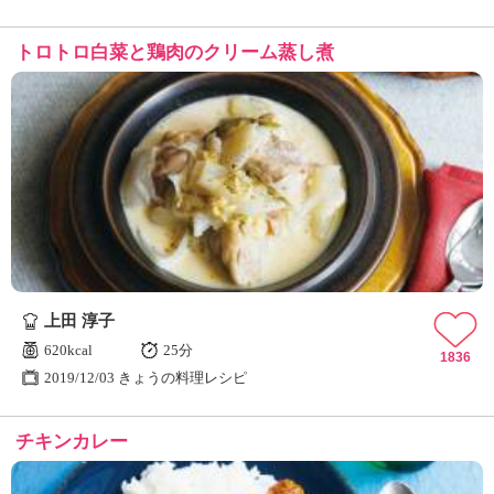
トロトロ白菜と鶏肉のクリーム蒸し煮
上田 淳子
620kcal
25分
1836
2019/12/03 きょうの料理レシピ
チキンカレー