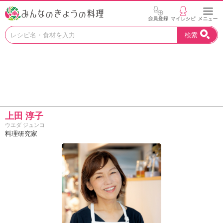
お
検索
い
し
い
レ
シ
ピ
を
見
上田 淳子
つ
ウエダ ジュンコ
け
料理研究家
よ
う
。
N
H
K
エ
デ