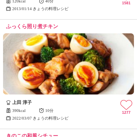
120kcal
40分
1581
2013/01/14 きょうの料理レシピ
ふっくら照り煮チキン
上田 淳子
390kcal
10分
1277
2022/03/07 きょうの料理レシピ
きのこの和風シチュー