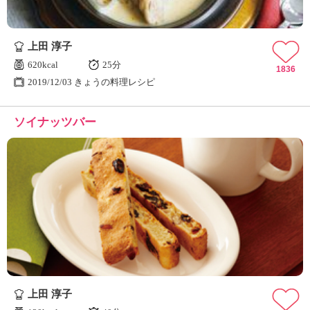
上田 淳子
620kcal
25分
1836
2019/12/03 きょうの料理レシピ
ソイナッツバー
上田 淳子