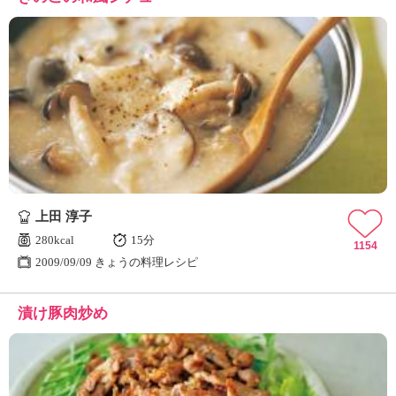
上田 淳子
280kcal
15分
1154
2009/09/09 きょうの料理レシピ
漬け豚肉炒め