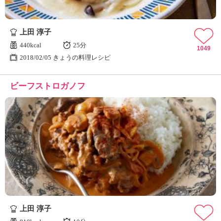
上田 淳子
440kcal
25分
1049
2018/02/05 きょうの料理レシピ
ビーフストロガノフ
上田 淳子