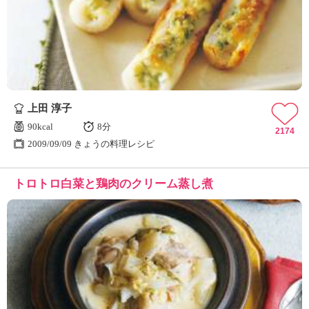
上田 淳子
90kcal
8分
2174
2009/09/09 きょうの料理レシピ
トロトロ白菜と鶏肉のクリーム蒸し煮