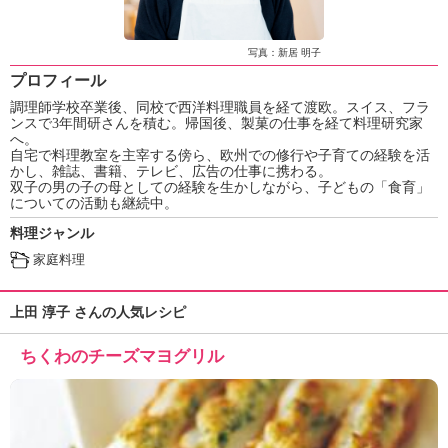
ュ
ケ
ー
写真：新居 明子
シ
プロフィール
ョ
調理師学校卒業後、同校で西洋料理職員を経て渡欧。スイス、フラ
ナ
ンスで3年間研さんを積む。帰国後、製菓の仕事を経て料理研究家
ル
へ。
「
自宅で料理教室を主宰する傍ら、欧州での修行や子育ての経験を活
み
かし、雑誌、書籍、テレビ、広告の仕事に携わる。
双子の男の子の母としての経験を生かしながら、子どもの「食育」
ん
についての活動も継続中。
な
料理ジャンル
の
き
家庭料理
ょ
う
上田 淳子 さんの人気レシピ
の
料
ちくわのチーズマヨグリル
理
」