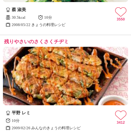
蔡 淑美
30.5kcal
10分
3550
2008/05/22 きょうの料理レシピ
残りやさいのさくさくチヂミ
平野 レミ
10分
3412
2009/02/26 みんなのきょうの料理レシピ