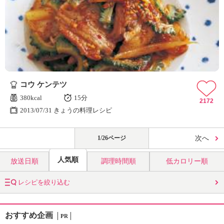
コウ ケンテツ
380kcal
15分
2172
2013/07/31 きょうの料理レシピ
1/26ページ
次へ
人気順
放送日順
調理時間順
低カロリー順
レシピを絞り込む
おすすめ企画
PR