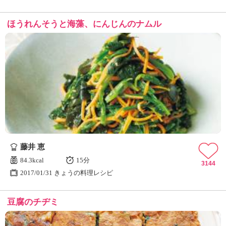
ほうれんそうと海藻、にんじんのナムル
藤井 恵
84.3kcal
15分
3144
2017/01/31 きょうの料理レシピ
豆腐のチヂミ