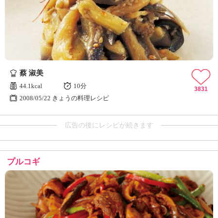
蔡 淑美
44.1kcal
10分
3831
2008/05/22 きょうの料理レシピ
広告の後にレシピが続きます
プルコギ