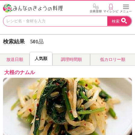
お
検索
い
し
い
検索結果
501
品
レ
シ
ピ
人気順
放送日順
調理時間順
低カロリー順
を
見
大根のナムル
つ
け
よ
う
。
N
H
K
エ
デ