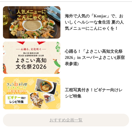
海外で人気の「Konjac」で、お
いしくヘルシーな食生活 夏の人
気メニューにこんにゃくを！
心踊る！「よさこい高知文化祭
2026」in スーパーよさこい(原宿
表参道)
工程写真付き！ビギナー向けレ
シピ特集
おすすめ企画一覧