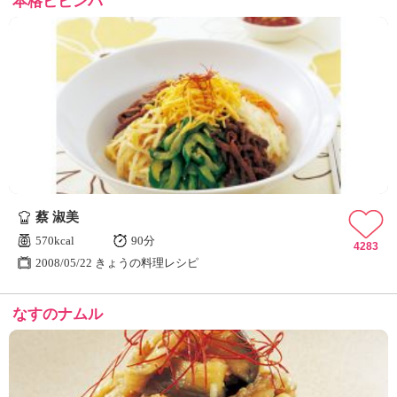
本格ビビンバ
蔡 淑美
570kcal
90分
4283
2008/05/22 きょうの料理レシピ
なすのナムル