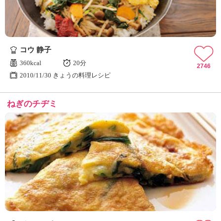
コウ 静子
360kcal
20分
2746
2010/11/30 きょうの料理レシピ
ねぎのチヂミ