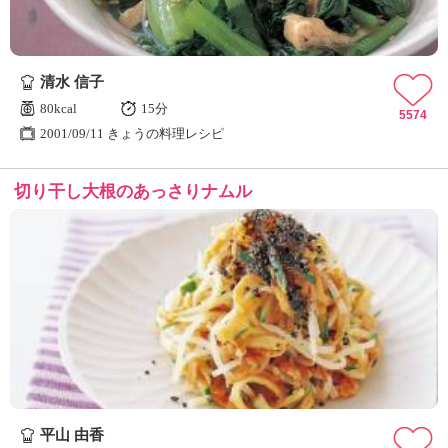
清水 信子
80kcal
15分
5574
2001/09/11 きょうの料理レシピ
切り干し大根のあっさりナムル
平山 由香