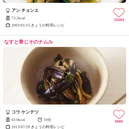
ュ
ケ
アン チョンエ
ー
73.2kcal
シ
10264
2003/01/15 きょうの料理レシピ
ョ
ナ
ル
なすと青じそのナムル
「
み
ん
な
の
き
ょ
う
の
料
理
」
コウ ケンテツ
63.0kcal
10分
9980
2013/07/29 きょうの料理レシピ