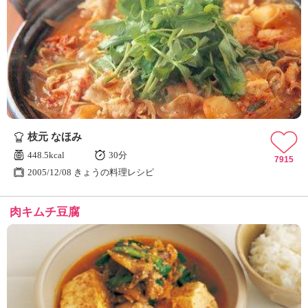
枝元 なほみ
448.5kcal
30分
7915
2005/12/08 きょうの料理レシピ
肉キムチ豆腐