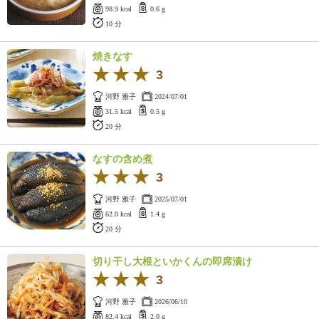
98.9 kcal
0.6 g
10 分
焼きなす
3
河野 雅子
2024/07/01
31.5 kcal
0.5 g
20 分
なすの含め煮
3
河野 雅子
2025/07/01
62.0 kcal
1.4 g
20 分
切り干し大根といかくんの即席漬け
3
河野 雅子
2026/06/10
82.4 kcal
2.0 g