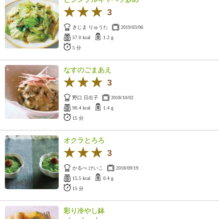
3
きじま りゅうた
2019/03/06
57.0 kcal
1.2 g
5 分
なすのごまあえ
3
野口 日出子
2018/10/02
90.4 kcal
1.4 g
15 分
オクラとろろ
3
かるべ けいこ
2018/09/19
15.5 kcal
0.4 g
15 分
彩り冷やし鉢