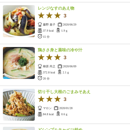
ュ
ケ
レンジなすのあえ物
ー
3
シ
藤野 嘉子
ョ
2020/06/29
37.9 kcal
1.9 g
ナ
15 分
ル
「
み
鶏ささ身と薬味の冷や汁
ん
3
な
柳原 尚之
2020/06/09
の
372.8 kcal
2.1 g
き
20 分
ょ
う
切り干し大根のごまみそあえ
の
料
3
理
マロン
2020/01/28
」
84.8 kcal
0.6 g
どシンプルキャベツ炒め