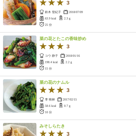
3
鈴木 登紀子
2018/07/09
63.9 kcal
2.3 g
25 分
菜の花とたこの香味炒め
3
コウ 静子
2018/01/16
198.4 kcal
2.2 g
15 分
菜の花のナムル
3
李 映林
2017/02/15
58.6 kcal
0.7 g
10 分
みそしらたき
3