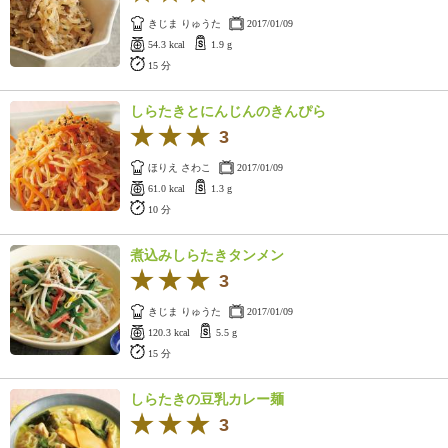
きじま りゅうた
2017/01/09
54.3 kcal
1.9 g
15 分
しらたきとにんじんのきんぴら
3
ほりえ さわこ
2017/01/09
61.0 kcal
1.3 g
10 分
煮込みしらたきタンメン
3
きじま りゅうた
2017/01/09
120.3 kcal
5.5 g
15 分
しらたきの豆乳カレー麺
3