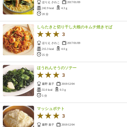
ほりえ さわこ
2017/01/09
242.9 kcal
4.3 g
20 分
しらたきと切り干し大根のキムチ焼きそば
3
ほりえ さわこ
2017/01/09
215.3 kcal
4.0 g
25 分
ほうれんそうのソテー
3
藤野 嘉子
2019/12/04
55.0 kcal
0.3 g
5 分
マッシュポテト
3
藤野 嘉子
2019/12/04