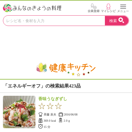
お
検索
い
し
い
レ
シ
ピ
を
見
つ
け
よ
「エネルギーオフ」の検索結果423品
う
。
香味うなぎずし
N
H
K
斉藤 辰夫
2016/06/08
エ
369.0 kcal
2.0 g
デ
15 分