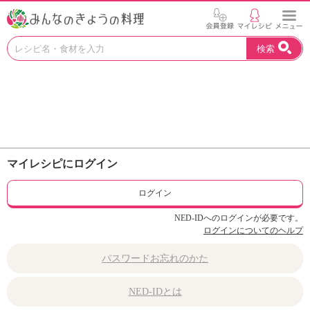
お
検索
い
し
い
レ
シ
ピ
を
見
マイレシピにログイン
つ
け
ログイン
よ
う
NED-IDへのログインが必要です。
。
ログインについてのヘルプ
N
H
パスワードお忘れのかた
K
エ
NED-IDとは
デ