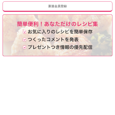
ュ
ケ
新規会員登録
ー
シ
ョ
ナ
ル
「
み
ん
な
の
き
ょ
う
の
料
理
」