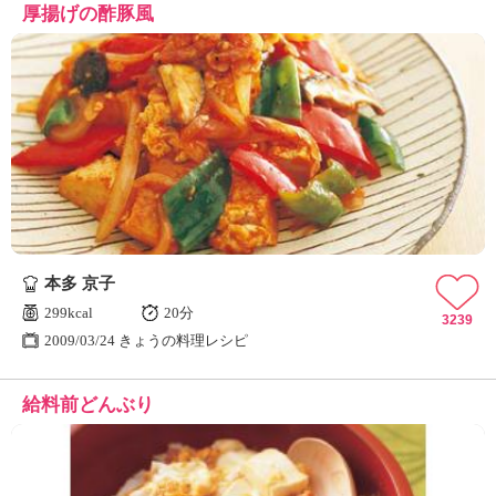
厚揚げの酢豚風
本多 京子
299kcal
20分
3239
2009/03/24 きょうの料理レシピ
給料前どんぶり