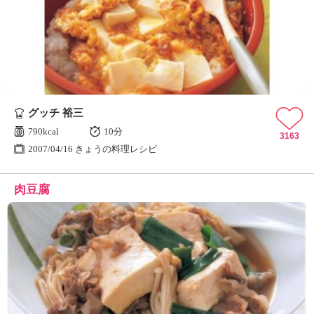
グッチ 裕三
790kcal
10分
3163
2007/04/16 きょうの料理レシピ
肉豆腐