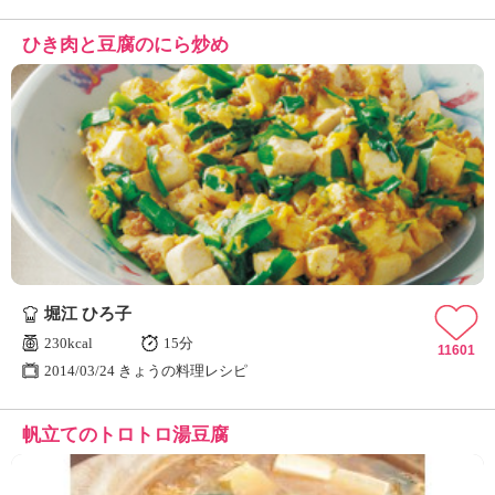
ひき肉と豆腐のにら炒め
堀江 ひろ子
230kcal
15分
11601
2014/03/24 きょうの料理レシピ
帆立てのトロトロ湯豆腐