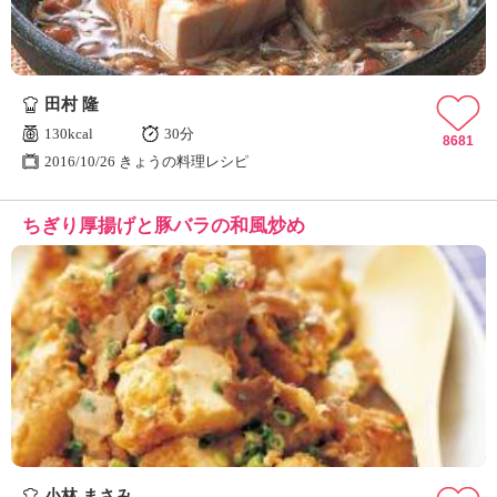
田村 隆
130kcal
30分
8681
2016/10/26 きょうの料理レシピ
ちぎり厚揚げと豚バラの和風炒め
小林 まさみ