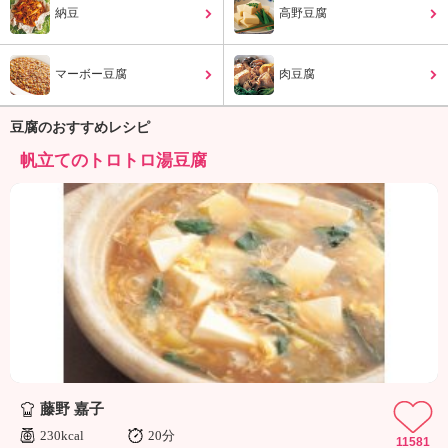
ュ
納豆
高野豆腐
ケ
ー
シ
マーボー豆腐
肉豆腐
ョ
ナ
豆腐のおすすめレシピ
ル
「
帆立てのトロトロ湯豆腐
み
ん
な
の
き
ょ
う
の
料
理
」
藤野 嘉子
230kcal
20分
11581