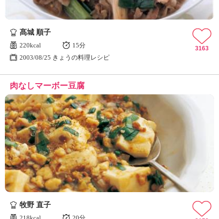
髙城 順子
220kcal
15分
3163
2003/08/25 きょうの料理レシピ
肉なしマーボー豆腐
牧野 直子
218kcal
20分