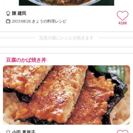
陳 建民
2015/08/26 きょうの料理レシピ
4168
広告の後にレシピが続きます
豆腐のかば焼き丼
小田 真規子