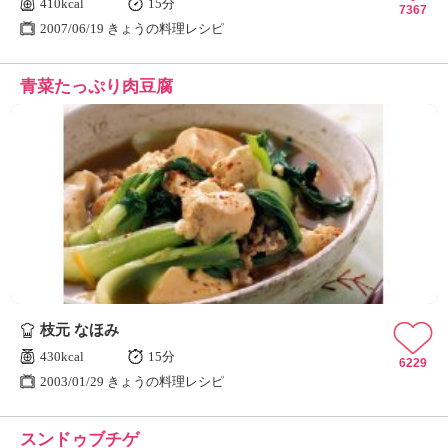
410kcal
15分
7367
2007/06/19 きょうの料理レシピ
青菜たっぷり肉豆腐
枝元 なほみ
430kcal
15分
6229
2003/01/29 きょうの料理レシピ
スンドゥブチゲ