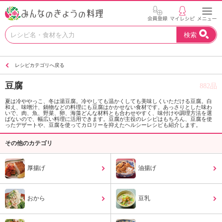
お
検索
い
し
い
レシピカテゴリへ戻る
レ
シ
豆腐
882品
ピ
を
夏は冷ややっこ、冬は湯豆腐。冷やしても温かくしても美味しくいただける豆腐。白
和え、味噌汁、鍋物などの料理にも豆腐はかかせない食材です。あっさりとした味わ
見
いで、肉、魚、野菜、卵、海藻どんな材料とも合わせやすく、味付けや調理方法を選
つ
ばないので、幅広い料理に活用できます。豆腐が主役のレシピはもちろん、豆腐を使
ったデザートや、豆腐を使ってカロリーを抑えたヘルシーレシピも紹介します。
け
よ
その他のカテゴリ
う
。
厚揚げ
油揚げ
N
H
K
おから
豆乳
エ
デ