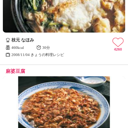
枝元 なほみ
460kcal
30分
4260
2008/11/04 きょうの料理レシピ
麻婆豆腐