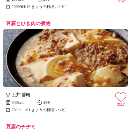
3152
2009/04/16 きょうの料理レシピ
豆腐とひき肉の煮物
土井 善晴
350kcal
20分
3117
2011/11/01 きょうの料理レシピ
豆腐のチヂミ