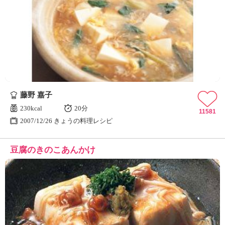
藤野 嘉子
230kcal
20分
11581
2007/12/26 きょうの料理レシピ
豆腐のきのこあんかけ