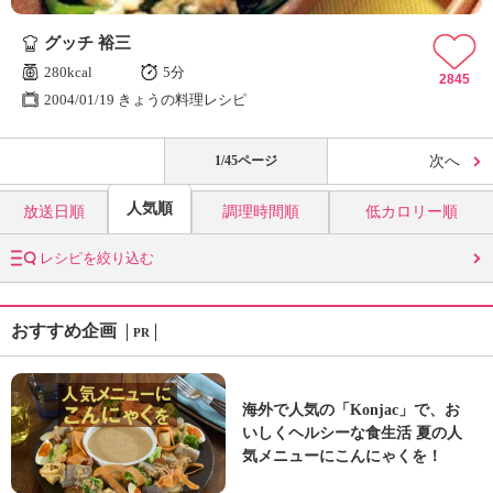
グッチ 裕三
280kcal
5分
2845
2004/01/19 きょうの料理レシピ
1/45ページ
次へ
人気順
放送日順
調理時間順
低カロリー順
レシピを絞り込む
おすすめ企画
PR
海外で人気の「Konjac」で、お
いしくヘルシーな食生活 夏の人
気メニューにこんにゃくを！