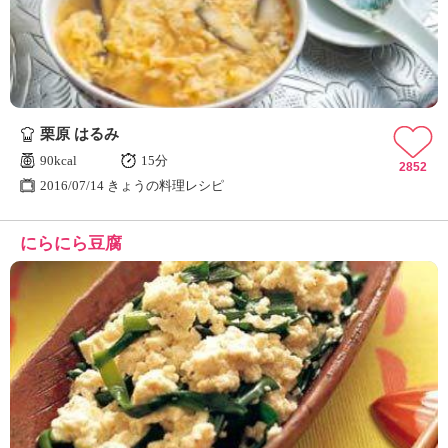
栗原 はるみ
90kcal
15分
2852
2016/07/14 きょうの料理レシピ
にらにら豆腐