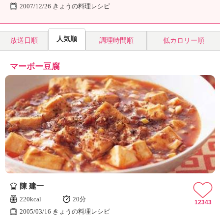
2007/12/26 きょうの料理レシピ
人気順
放送日順
調理時間順
低カロリー順
マーボー豆腐
陳 建一
220kcal
20分
12343
2005/03/16 きょうの料理レシピ