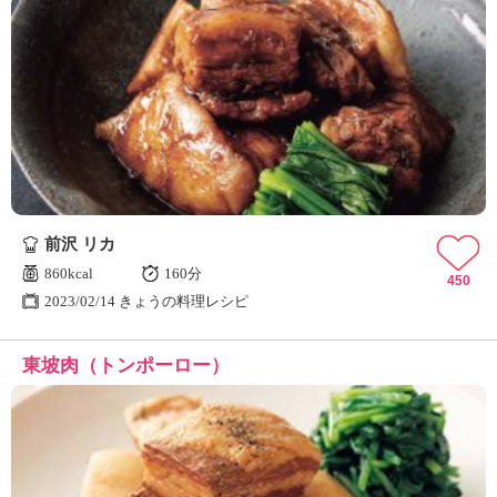
前沢 リカ
860kcal
160分
450
2023/02/14 きょうの料理レシピ
東坡肉（トンポーロー）