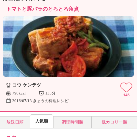
トマトと豚バラのとろとろ角煮
コウ ケンテツ
790kcal
135分
145
2016/07/13 きょうの料理レシピ
人気順
放送日順
調理時間順
低カロリー順