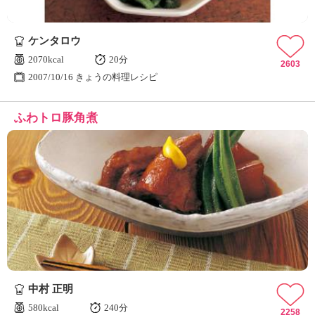
ケンタロウ
2070kcal
20分
2603
2007/10/16 きょうの料理レシピ
ふわトロ豚角煮
中村 正明
580kcal
240分
2258