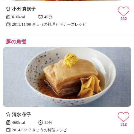
小田 真規子
610kcal
40分
332
2011/11/09 きょうの料理ビギナーズレシピ
豚の角煮
清水 信子
460kcal
15分
312
2014/06/17 きょうの料理レシピ