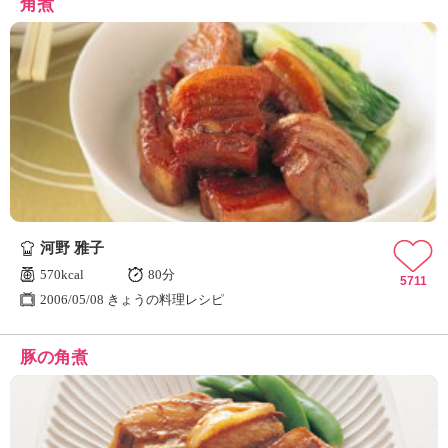
角煮
河野 雅子
570kcal
80分
5711
2006/05/08 きょうの料理レシピ
豚の角煮