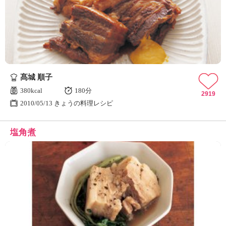
髙城 順子
380kcal
180分
2919
2010/05/13 きょうの料理レシピ
塩角煮