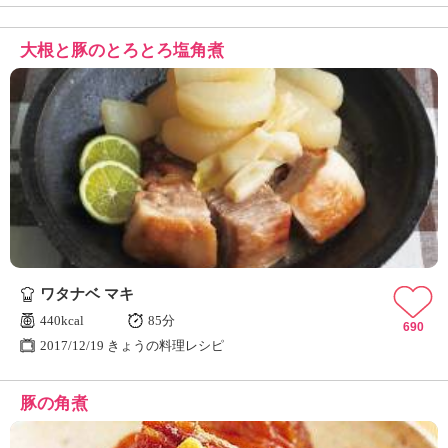
大根と豚のとろとろ塩角煮
ワタナベ マキ
440kcal
85分
690
2017/12/19 きょうの料理レシピ
豚の角煮