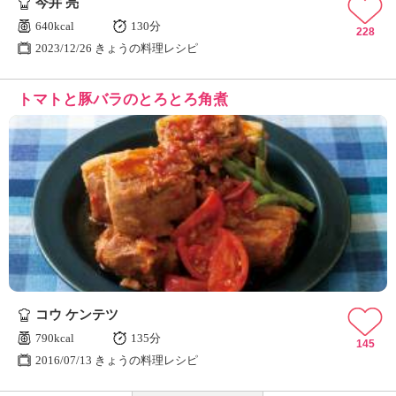
今井 亮
640kcal
130分
228
2023/12/26 きょうの料理レシピ
トマトと豚バラのとろとろ角煮
コウ ケンテツ
790kcal
135分
145
2016/07/13 きょうの料理レシピ