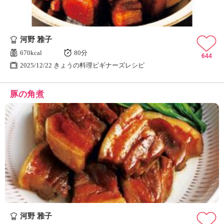
河野 雅子
670kcal
80分
644
2025/12/22 きょうの料理ビギナーズレシピ
豚の角煮
河野 雅子