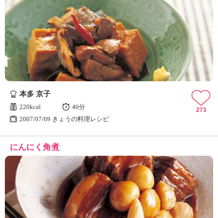
本多 京子
220kcal
40分
273
2007/07/09 きょうの料理レシピ
にんにく角煮