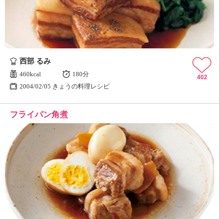
西部 るみ
460kcal
180分
402
2004/02/05 きょうの料理レシピ
フライパン角煮