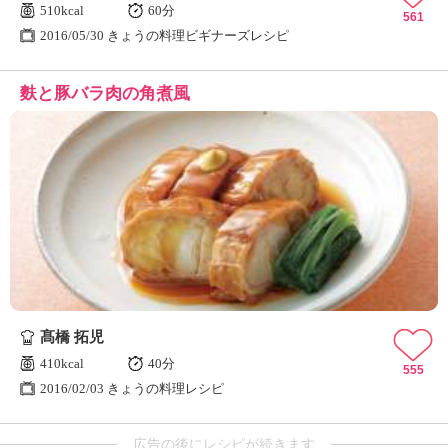
510kcal
60分
561
2016/05/30 きょうの料理ビギナーズレシピ
麩と豚バラ肉の角煮風
髙橋 拓児
410kcal
40分
555
2016/02/03 きょうの料理レシピ
広告の後にレシピが続きます