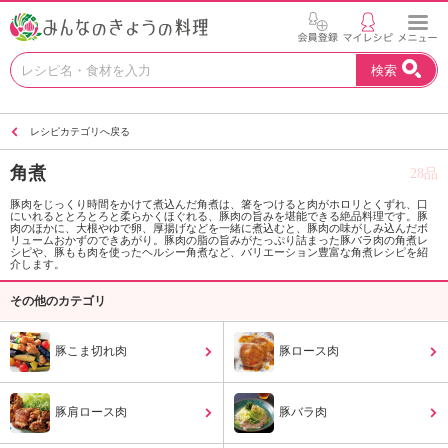
お
検索
い
し
い
レシピカテゴリへ戻る
レ
シ
角煮
28品
ピ
を
豚肉をじっくり時間をかけて煮込んだ角煮は、箸をつけると肉がホロリとくずれ、口
にいれるととろとろと柔らかくほぐれる、豚肉の旨みを堪能できる絶品料理です。豚
見
肉のほかに、大根やゆで卵、厚揚げなどを一緒に煮込むと、豚肉の味がしみ込んだボ
つ
リュームおかずのできあがり。豚肉の脂の旨みがたっぷり詰まった豚バラ肉の角煮レ
シピや、豚もも肉を使ったヘルシー角煮など、バリエーション豊富な角煮レシピを紹
け
介します。
よ
その他のカテゴリ
う
。
N
豚こま切れ肉
豚ロース肉
H
K
エ
豚肩ロース肉
豚バラ肉
デ