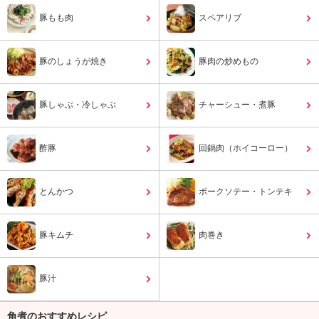
ュ
ケ
豚もも肉
スペアリブ
ー
シ
豚のしょうが焼き
ョ
豚肉の炒めもの
ナ
ル
豚しゃぶ・冷しゃぶ
チャーシュー・煮豚
「
み
ん
酢豚
回鍋肉（ホイコーロー）
な
の
き
とんかつ
ポークソテー・トンテキ
ょ
う
の
豚キムチ
肉巻き
料
理
」
豚汁
角煮のおすすめレシピ