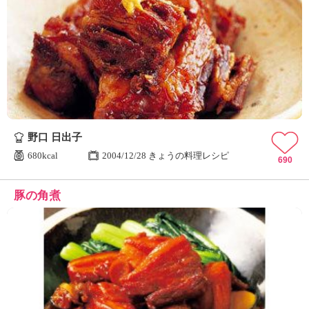
野口 日出子
680kcal
2004/12/28 きょうの料理レシピ
690
豚の角煮