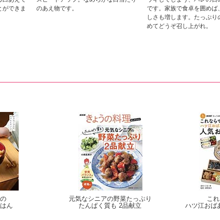
とができま
のあえ物です。
です。家族で食卓を囲めば
しさも増します。たっぷり
めてどうぞ召し上がれ。
の
元気なシニアの野菜たっぷり
これ
はん
たんぱく質も 2品献立
ハツ江おば