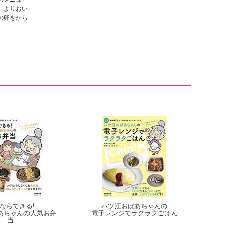
、よりおい
の卵をから
ならできる!
ハツ江おばあちゃんの
あちゃんの人気お弁
電子レンジでラクラクごはん
当