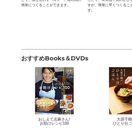
簡単につくることができます。
すが、簡単に早くつくるこ
す。
おすすめBooks＆DVDs
おしえて志麻さん!
大原千鶴
お助けレシピ100
ひとり分ご