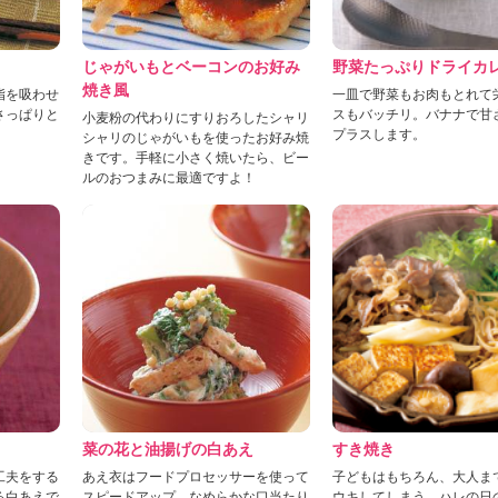
じゃがいもとベーコンのお好み
野菜たっぷりドライカ
焼き風
脂を吸わせ
一皿で野菜もお肉もとれて
さっぱりと
スもバッチリ。バナナで甘
小麦粉の代わりにすりおろしたシャリ
プラスします。
シャリのじゃがいもを使ったお好み焼
きです。手軽に小さく焼いたら、ビー
ルのおつまみに最適ですよ！
菜の花と油揚げの白あえ
すき焼き
工夫をする
あえ衣はフードプロセッサーを使って
子どもはもちろん、大人ま
る白あえで
スピードアップ。なめらかな口当たり
ウキしてしまう、ハレの日