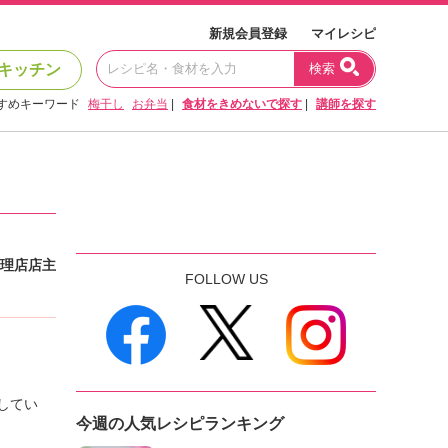
新規会員登録
マイレシピ
キッチン
検索
すめキーワード
梅干し
お弁当
|
食材をきめないで探す
|
講師を探す
理店店主
FOLLOW US
してい
今週の人気レシピランキング