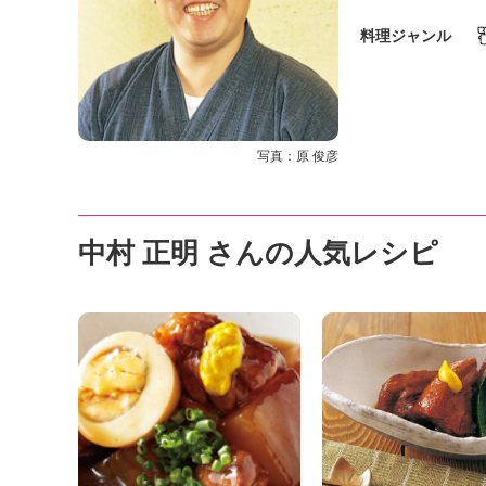
K
エ
料理ジャンル
デ
ュ
ケ
ー
シ
写真：原 俊彦
ョ
ナ
ル
「
中村 正明 さんの人気レシピ
み
ん
な
の
き
ょ
う
の
料
理