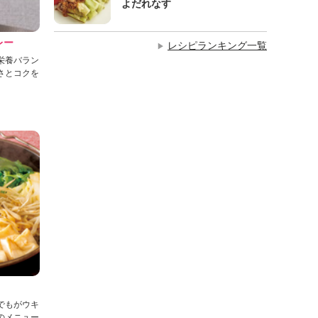
よだれなす
レー
レシピランキング一覧
▶
栄養バラン
さとコクを
でもがウキ
のメニュー