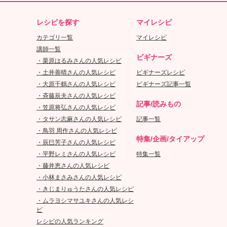
レシピを探す
マイレシピ
カテゴリ一覧
マイレシピ
講師一覧
ビギナーズ
・栗原はるみさんの人気レシピ
・土井善晴さんの人気レシピ
ビギナーズレシピ
・大原千鶴さんの人気レシピ
ビギナーズ記事一覧
・斉藤辰夫さんの人気レシピ
記事/読みもの
・笠原将弘さんの人気レシピ
・タサン志麻さんの人気レシピ
記事一覧
・鳥羽 周作さんの人気レシピ
特集/企画/タイアップ
・辰巳芳子さんの人気レシピ
・平野レミさんの人気レシピ
特集一覧
・藤井恵さんの人気レシピ
・小林まさみさんの人気レシピ
・きじまりゅうたさんの人気レシピ
・ムラヨシマサユキさんの人気レシ
ピ
レシピの人気ランキング