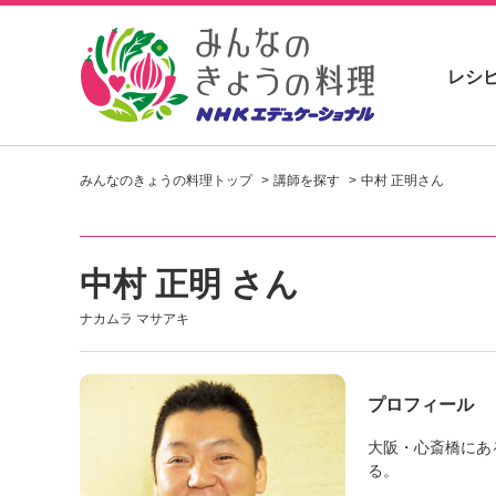
レシ
お
い
みんなのきょうの料理トップ
講師を探す
中村 正明さん
し
い
レ
シ
中村 正明 さん
ピ
を
ナカムラ マサアキ
見
つ
け
よ
プロフィール
う
。
大阪・心斎橋にあ
N
る。
H