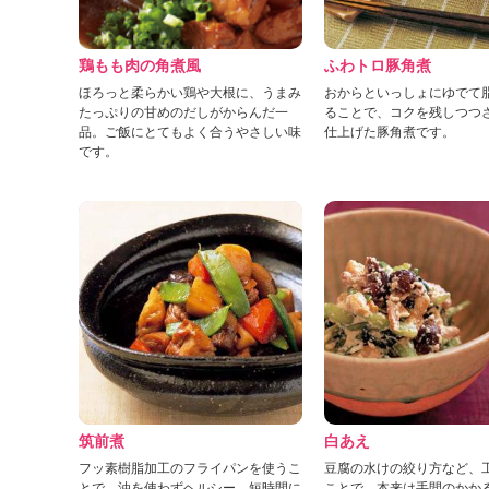
」
鶏もも肉の角煮風
ふわトロ豚角煮
ほろっと柔らかい鶏や大根に、うまみ
おからといっしょにゆでて
たっぷりの甘めのだしがからんだ一
ることで、コクを残しつつ
品。ご飯にとてもよく合うやさしい味
仕上げた豚角煮です。
です。
筑前煮
白あえ
フッ素樹脂加工のフライパンを使うこ
豆腐の水けの絞り方など、
とで、油を使わずヘルシー。短時間に
ことで、本来は手間のかか