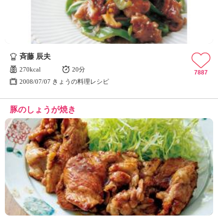
斉藤 辰夫
270kcal
20分
7887
2008/07/07 きょうの料理レシピ
豚のしょうが焼き