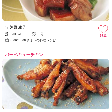
河野 雅子
570kcal
80分
5711
2006/05/08 きょうの料理レシピ
バーベキューチキン