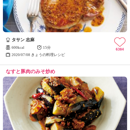
タサン 志麻
600kcal
15分
6384
2020/07/08 きょうの料理レシピ
なすと豚肉のみそ炒め