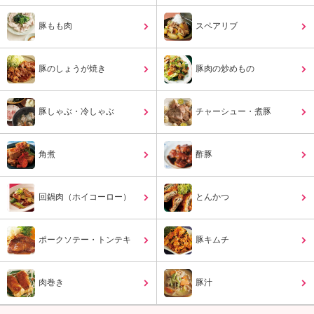
ュ
ケ
豚もも肉
スペアリブ
ー
シ
ョ
豚のしょうが焼き
豚肉の炒めもの
ナ
ル
「
豚しゃぶ・冷しゃぶ
チャーシュー・煮豚
み
ん
な
角煮
酢豚
の
き
ょ
回鍋肉（ホイコーロー）
とんかつ
う
の
料
ポークソテー・トンテキ
豚キムチ
理
」
肉巻き
豚汁