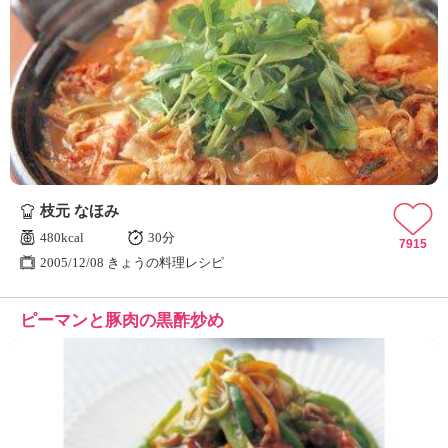
枝元 なほみ
480kcal
30分
7915
2005/12/08 きょうの料理レシピ
ピーマンと豚肉の黒酢炒め