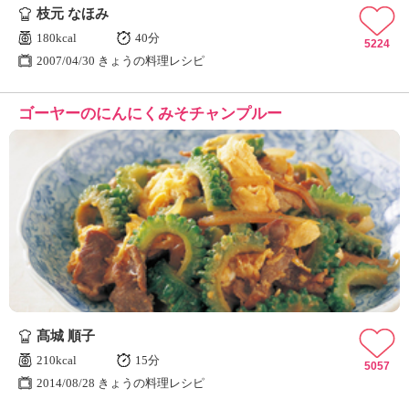
枝元 なほみ
180kcal
40分
5224
2007/04/30 きょうの料理レシピ
ゴーヤーのにんにくみそチャンプルー
髙城 順子
210kcal
15分
5057
2014/08/28 きょうの料理レシピ