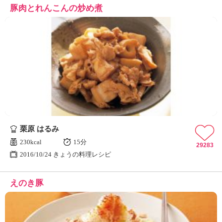
豚肉とれんこんの炒め煮
栗原 はるみ
230kcal
15分
29283
2016/10/24 きょうの料理レシピ
えのき豚