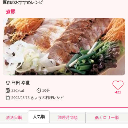
豚肉のおすすめレシピ
煮豚
臼田 幸世
330kcal
50分
421
2002/03/13 きょうの料理レシピ
人気順
放送日順
調理時間順
低カロリー順