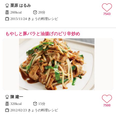
栗原 はるみ
260kcal
20分
7543
2015/11/24 きょうの料理レシピ
もやしと豚バラと油揚げのピリ辛炒め
陳 建一
320kcal
15分
7500
2012/02/23 きょうの料理レシピ