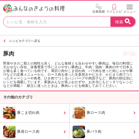
お
検索
い
し
い
レシピカテゴリへ戻る
レ
シ
豚肉
2072品
ピ
を
野菜やきのこ類との相性も良く、どんな食材とも合わせやすい豚肉は、毎日の料理に
欠かせない存在。栄養豊富で手に入りやすい豚肉は、牛肉・鶏肉・豚肉の中で日本人
見
が最も多く食べている肉です。薄切り肉やこま切れ肉、バラ肉を使った肉じゃがや豚
つ
汁などの定番メニューから、ロース肉を使った生姜焼きやピカタ、かたまり肉でつく
ったチャーシューや角煮、ひき肉でつくるハンバーグや肉団子など、豚肉の部位別に
け
レシピを掲載しています。家族みんなが喜ぶおかずや、お弁当にもピッタリなレシピ
などが満載！ 献立に迷ったときは、豚肉レシピを検索してみてください。
よ
う
その他のカテゴリ
。
N
豚こま切れ肉
豚ロース肉
H
K
エ
豚肩ロース肉
豚バラ肉
デ