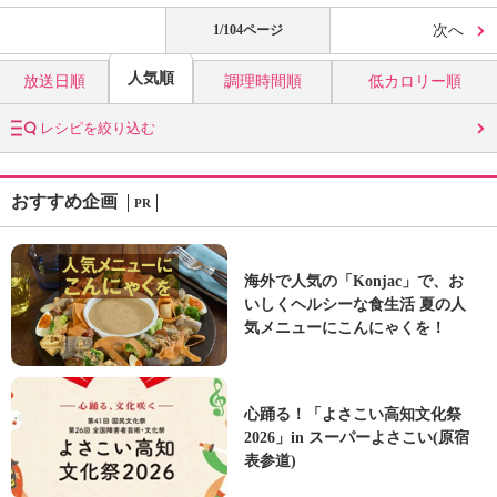
1/104ページ
次へ
人気順
放送日順
調理時間順
低カロリー順
レシピを絞り込む
おすすめ企画
PR
海外で人気の「Konjac」で、お
いしくヘルシーな食生活 夏の人
気メニューにこんにゃくを！
心踊る！「よさこい高知文化祭
2026」in スーパーよさこい(原宿
表参道)