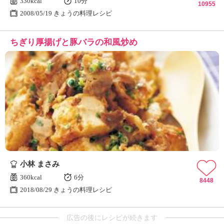
330kcal
10分
10955
2008/05/19 きょうの料理レシピ
ちぎり厚揚げと豚バラの和風炒め
小林 まさみ
360kcal
6分
8448
2018/08/29 きょうの料理レシピ
広告の後にレシピが続きます