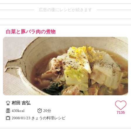
広告の後にレシピが続きます
白菜と豚バラ肉の煮物
村田 吉弘
430kcal
20分
7135
2008/01/23 きょうの料理レシピ