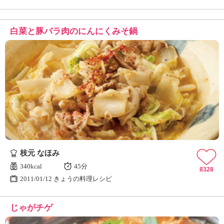
白菜と豚バラ肉のにんにくみそ鍋
枝元 なほみ
340kcal
45分
8328
2011/01/12 きょうの料理レシピ
じゃがチゲ