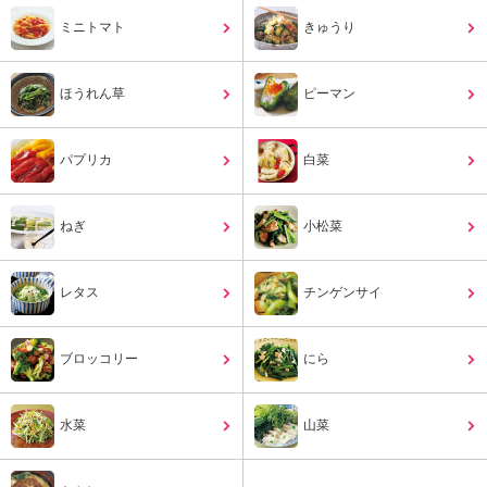
ュ
ケ
ミニトマト
きゅうり
ー
シ
ほうれん草
ョ
ピーマン
ナ
ル
パプリカ
白菜
「
み
ん
ねぎ
小松菜
な
の
き
レタス
チンゲンサイ
ょ
う
の
ブロッコリー
にら
料
理
」
水菜
山菜