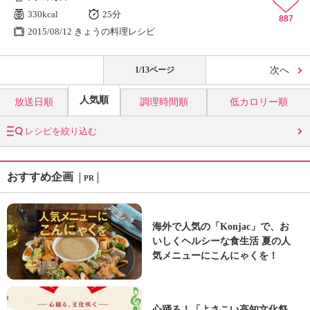
330kcal
25分
887
2015/08/12 きょうの料理レシピ
1/13ページ
次へ
人気順
放送日順
調理時間順
低カロリー順
レシピを絞り込む
おすすめ企画
PR
海外で人気の「Konjac」で、お
いしくヘルシーな食生活 夏の人
気メニューにこんにゃくを！
心踊る！「よさこい高知文化祭