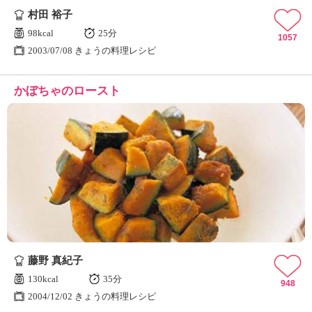
村田 裕子
98kcal
25分
1057
2003/07/08 きょうの料理レシピ
かぼちゃのロースト
藤野 真紀子
130kcal
35分
948
2004/12/02 きょうの料理レシピ