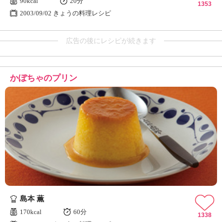
90kcal
20分
1353
2003/09/02 きょうの料理レシピ
広告の後にレシピが続きます
かぼちゃのプリン
島本 薫
170kcal
60分
1338