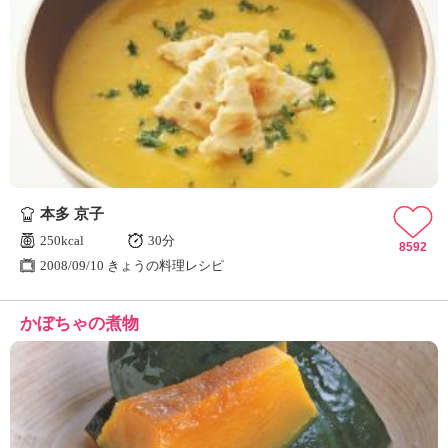
本多 京子
250kcal
30分
8592
2008/09/10 きょうの料理レシピ
かぼちゃの煮物