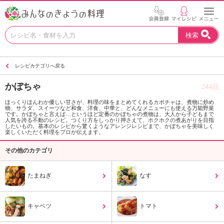
お
検索
い
し
い
レシピカテゴリへ戻る
レ
シ
かぼちゃ
244品
ピ
を
ほっくりほんわか優しい甘さが、料理の味をまとめてくれるカボチャは、煮物に炒め
物、サラダ、スイーツなど和食、洋食、中華と、どんなメニューにも使える万能野菜
見
です。かぼちゃと言えば…というほど定番のかぼちゃの煮物は、大人から子どもまで
つ
人気を誇る不動のレシピ。つくり方をしっかり押さえて、ホクホクの煮あがりを目指
したいもの。基本のレシピから驚くようなアレンジレシピまで、かぼちゃを美味しく
け
楽しくいただく料理をプロが伝えます。
よ
その他のカテゴリ
う
。
N
たまねぎ
なす
H
K
エ
キャベツ
トマト
デ