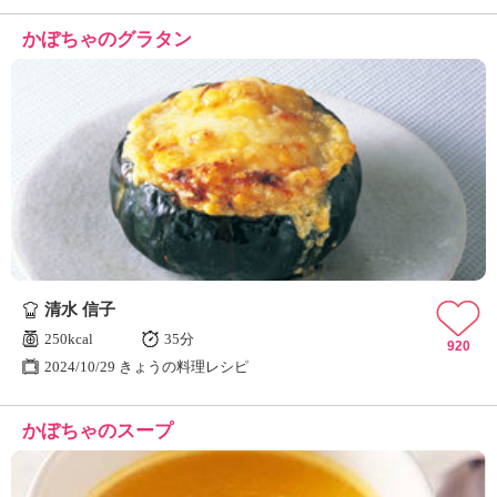
かぼちゃのグラタン
清水 信子
250kcal
35分
920
2024/10/29 きょうの料理レシピ
かぼちゃのスープ