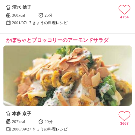
清水 信子
360kcal
25分
4754
2001/07/17 きょうの料理レシピ
かぼちゃとブロッコリーのアーモンドサラダ
本多 京子
207kcal
20分
3667
2006/09/27 きょうの料理レシピ