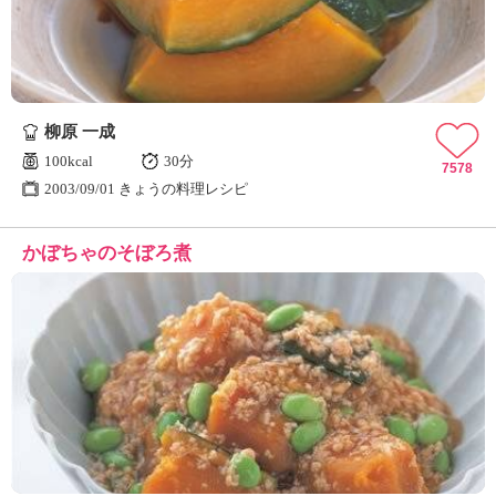
柳原 一成
100kcal
30分
7578
2003/09/01 きょうの料理レシピ
かぼちゃのそぼろ煮