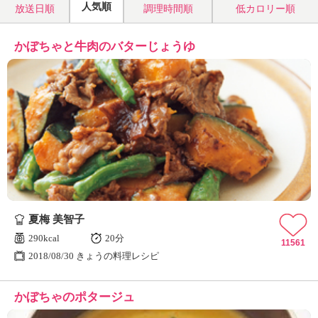
人気順
放送日順
調理時間順
低カロリー順
かぼちゃと牛肉のバターじょうゆ
夏梅 美智子
290kcal
20分
11561
2018/08/30 きょうの料理レシピ
かぼちゃのポタージュ