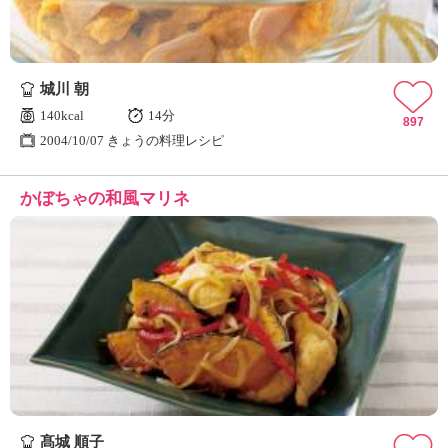
城川 朝
140kcal
14分
897
2004/10/07 きょうの料理レシピ
かぼちゃの和風マリネ
髙城 順子