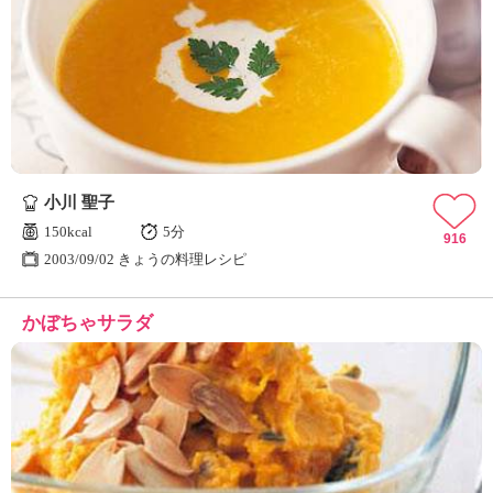
小川 聖子
150kcal
5分
916
2003/09/02 きょうの料理レシピ
かぼちゃサラダ