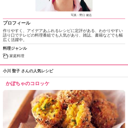
ュ
ケ
ー
写真：野口 健志
シ
プロフィール
ョ
作りやすく、アイデアあふれるレシピに定評がある、わかりやすい
ナ
語り口でテレビの料理番組でも人気があり、雑誌、書籍などでも幅
ル
広く活躍中。
「
料理ジャンル
み
ん
家庭料理
な
の
小川 聖子 さんの人気レシピ
き
ょ
かぼちゃのコロッケ
う
の
料
理
」