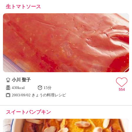
生トマトソース
小川 聖子
430kcal
15分
554
2003/09/02 きょうの料理レシピ
スイートパンプキン