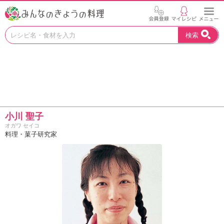
お
検索
い
し
い
レ
シ
ピ
を
見
小川 聖子
つ
オガワ セイコ
け
料理・菓子研究家
よ
う
。
N
H
K
エ
デ