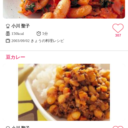
小川 聖子
150kcal
5分
307
2003/09/02 きょうの料理レシピ
豆カレー