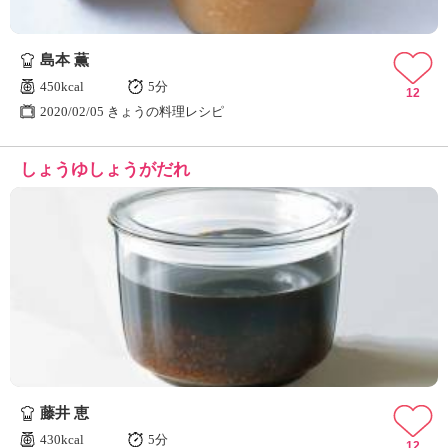
島本 薫
450kcal
5分
12
2020/02/05 きょうの料理レシピ
しょうゆしょうがだれ
藤井 恵
430kcal
5分
12