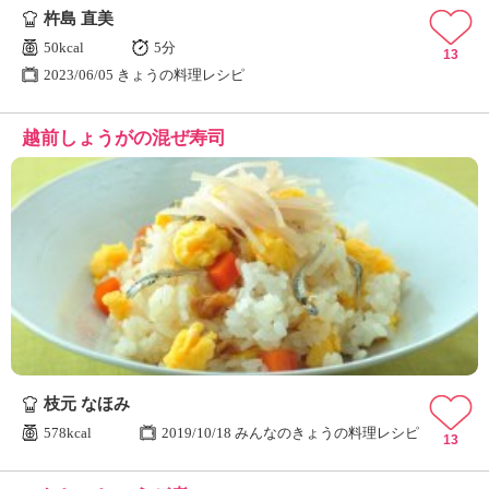
杵島 直美
50kcal
5分
13
2023/06/05 きょうの料理レシピ
越前しょうがの混ぜ寿司
枝元 なほみ
578kcal
2019/10/18 みんなのきょうの料理レシピ
13