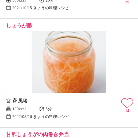
560kcal
20分
15
2021/10/15 きょうの料理レシピ
しょうが酢
斉 風瑞
130kcal
5分
14
2022/08/16 きょうの料理レシピ
甘酢しょうがの肉巻き弁当