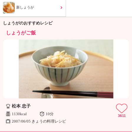
ュ
ケ
新しょうが
ー
シ
しょうがのおすすめレシピ
ョ
ナ
しょうがご飯
ル
「
み
ん
な
の
き
ょ
う
の
料
松本 忠子
理
」
1130kcal
10分
3611
2007/06/05 きょうの料理レシピ