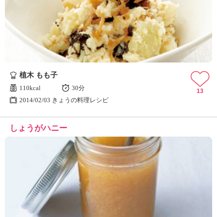
植木 もも子
110kcal
30分
13
2014/02/03 きょうの料理レシピ
しょうがハニー