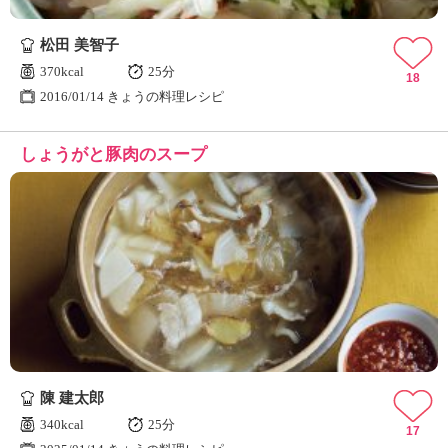
松田 美智子
370kcal
25分
18
2016/01/14 きょうの料理レシピ
しょうがと豚肉のスープ
陳 建太郎
340kcal
25分
17