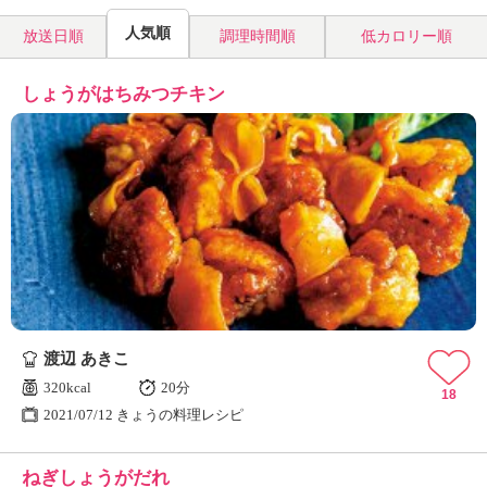
人気順
放送日順
調理時間順
低カロリー順
しょうがはちみつチキン
渡辺 あきこ
320kcal
20分
18
2021/07/12 きょうの料理レシピ
ねぎしょうがだれ