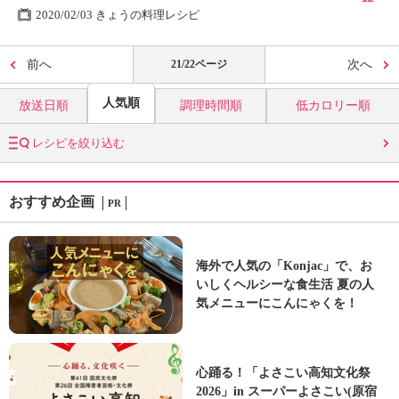
2020/02/03 きょうの料理レシピ
前へ
21/22ページ
次へ
人気順
放送日順
調理時間順
低カロリー順
レシピを絞り込む
おすすめ企画
PR
海外で人気の「Konjac」で、お
いしくヘルシーな食生活 夏の人
気メニューにこんにゃくを！
心踊る！「よさこい高知文化祭
2026」in スーパーよさこい(原宿