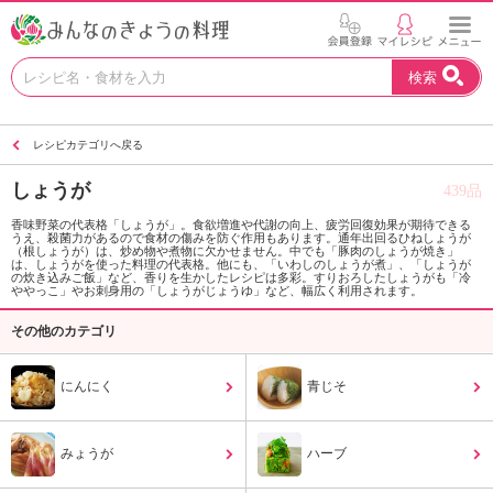
お
検索
い
し
い
レシピカテゴリへ戻る
レ
シ
しょうが
439品
ピ
を
香味野菜の代表格「しょうが」。食欲増進や代謝の向上、疲労回復効果が期待できる
うえ、殺菌力があるので食材の傷みを防ぐ作用もあります。通年出回るひねしょうが
見
（根しょうが）は、炒め物や煮物に欠かせません。中でも「豚肉のしょうが焼き」
つ
は、しょうがを使った料理の代表格。他にも、「いわしのしょうが煮」、「しょうが
の炊き込みご飯」など、香りを生かしたレシピは多彩。すりおろしたしょうがも「冷
け
ややっこ」やお刺身用の「しょうがじょうゆ」など、幅広く利用されます。
よ
その他のカテゴリ
う
。
N
にんにく
青じそ
H
K
エ
みょうが
ハーブ
デ