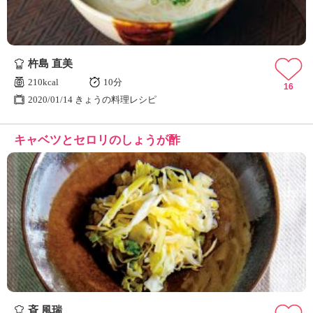
杵島 直美
210kcal
10分
16
2020/01/14 きょうの料理レシピ
キャベツとセロリのしょうが酢
斉 風瑞