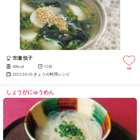
市瀬 悦子
40kcal
15分
16
2023/10/10 きょうの料理レシピ
しょうがにゅうめん