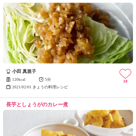
小田 真規子
120kcal
5分
18
2021/02/01 きょうの料理レシピ
長芋としょうがのカレー煮