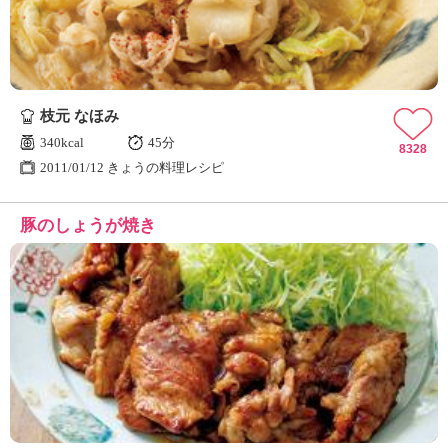
枝元 なほみ
340kcal
45分
8328
2011/01/12 きょうの料理レシピ
豚のしょうが焼き