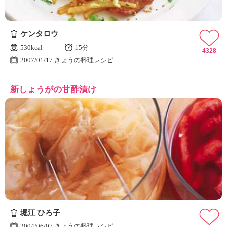
ケンタロウ
530kcal
15分
4328
2007/01/17 きょうの料理レシピ
新しょうがの甘酢漬け
堀江 ひろ子
2004/06/07 きょうの料理レシピ