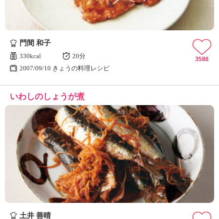
門間 和子
330kcal
20分
3586
2007/09/10 きょうの料理レシピ
いわしのしょうが煮
土井 善晴