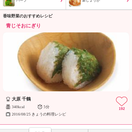
ハーブ
新しょうが
ュ
ケ
ー
香味野菜のおすすめレシピ
シ
青じそおにぎり
ョ
ナ
ル
「
み
ん
な
の
き
ょ
う
の
大原 千鶴
料
理
340kcal
5分
192
」
2016/08/25 きょうの料理レシピ