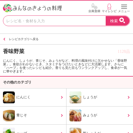
お
検索
い
し
い
レシピカテゴリへ戻る
レ
シ
香味野菜
1128品
ピ
を
にんにく、しょうが、青じそ、みょうがなど、料理の風味付けに欠かせない「香味野
菜」。食欲がわかないとき、スタミナをつけたいときなどに大活躍します。さらに
見
「ハーブ」を使ったレシピも紹介。香りも見た目もワンランクアップし、食卓が一気
つ
に華やぎます。
け
その他のカテゴリ
よ
う
。
にんにく
しょうが
N
H
K
青じそ
みょうが
エ
デ