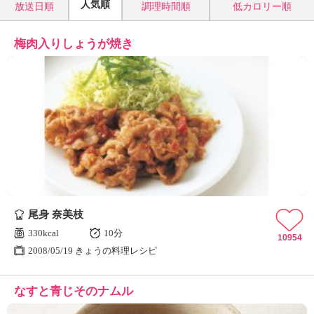
人気順
放送日順
調理時間順
低カロリー順
梅肉入りしょうが焼き
尾身 奈美枝
330kcal
10分
10954
2008/05/19 きょうの料理レシピ
なすと青じそのナムル