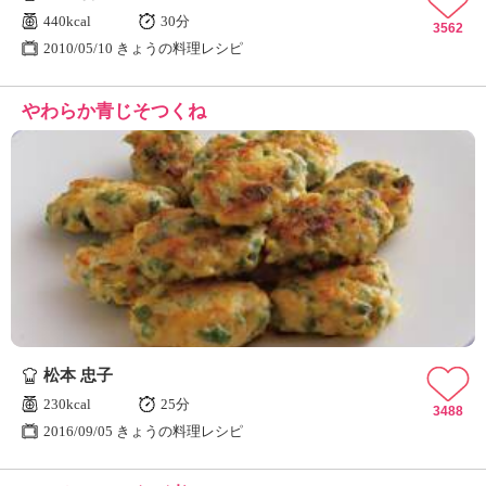
440kcal
30分
3562
2010/05/10 きょうの料理レシピ
やわらか青じそつくね
松本 忠子
230kcal
25分
3488
2016/09/05 きょうの料理レシピ