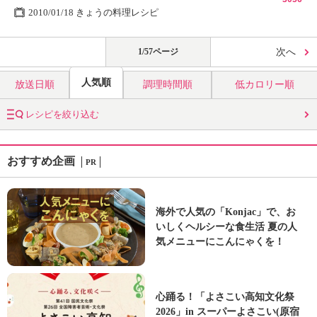
2010/01/18 きょうの料理レシピ
1/57ページ
次へ
人気順
放送日順
調理時間順
低カロリー順
レシピを絞り込む
おすすめ企画
PR
海外で人気の「Konjac」で、お
いしくヘルシーな食生活 夏の人
気メニューにこんにゃくを！
心踊る！「よさこい高知文化祭
2026」in スーパーよさこい(原宿