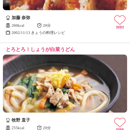
加藤 奈弥
260kcal
20分
3093
2002/11/13 きょうの料理レシピ
とろとろ！しょうが白菜うどん
牧野 直子
255kcal
20分
3056