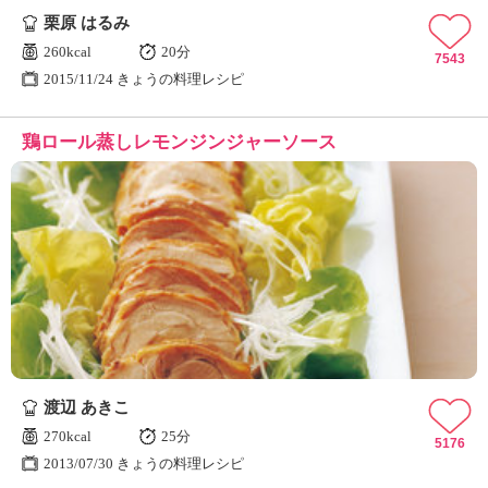
栗原 はるみ
260kcal
20分
7543
2015/11/24 きょうの料理レシピ
鶏ロール蒸しレモンジンジャーソース
渡辺 あきこ
270kcal
25分
5176
2013/07/30 きょうの料理レシピ