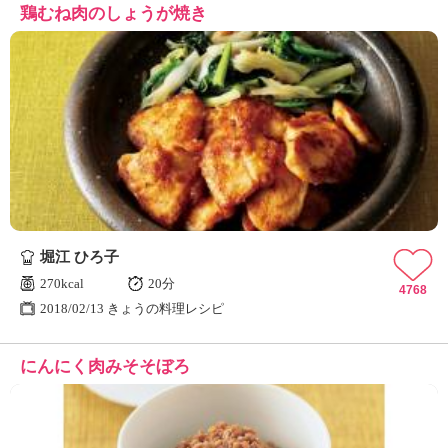
鶏むね肉のしょうが焼き
堀江 ひろ子
270kcal
20分
4768
2018/02/13 きょうの料理レシピ
にんにく肉みそそぼろ