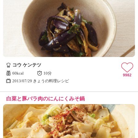
コウ ケンテツ
60kcal
10分
9982
2013/07/29 きょうの料理レシピ
白菜と豚バラ肉のにんにくみそ鍋