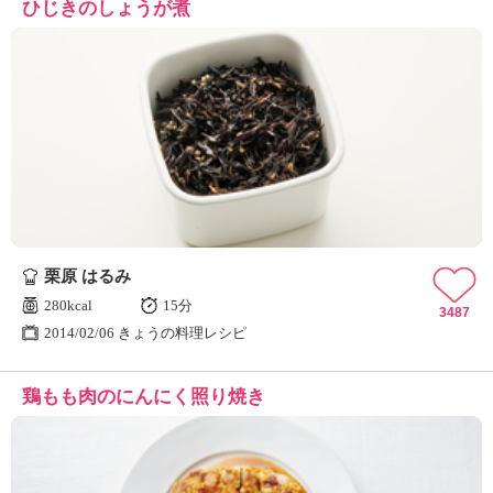
ひじきのしょうが煮
栗原 はるみ
280kcal
15分
3487
2014/02/06 きょうの料理レシピ
鶏もも肉のにんにく照り焼き