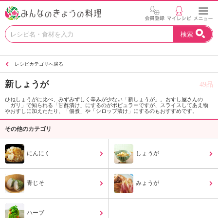
お
検索
い
し
い
レシピカテゴリへ戻る
レ
シ
新しょうが
49品
ピ
を
ひねしょうがに比べ、みずみずしく辛みが少ない「新しょうが」。おすし屋さんの
「ガリ」で知られる「甘酢漬け」にするのがポピュラーですが、スライスしてあえ物
見
やおすしに加えたたり、「佃煮」や「シロップ漬け」にするのもおすすめです。
つ
け
その他のカテゴリ
よ
う
にんにく
しょうが
。
N
H
青じそ
みょうが
K
エ
デ
ハーブ