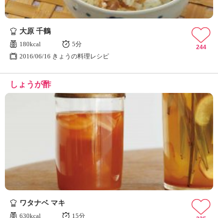
大原 千鶴
180kcal
5分
244
2016/06/16 きょうの料理レシピ
しょうが酢
ワタナベ マキ
630kcal
15分