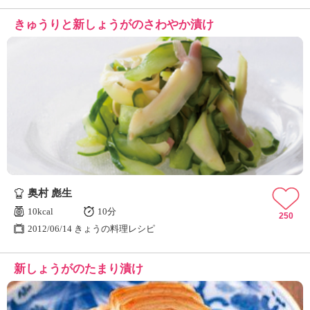
きゅうりと新しょうがのさわやか漬け
奥村 彪生
10kcal
10分
250
2012/06/14 きょうの料理レシピ
新しょうがのたまり漬け