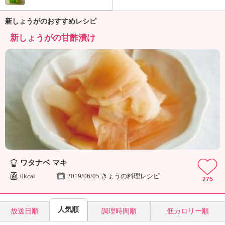
ュ
ケ
新しょうがのおすすめレシピ
ー
シ
新しょうがの甘酢漬け
ョ
ナ
ル
「
み
ん
な
の
き
ょ
う
の
ワタナベ マキ
料
0kcal
2019/06/05 きょうの料理レシピ
275
理
」
人気順
放送日順
調理時間順
低カロリー順