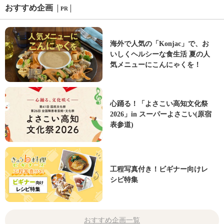
おすすめ企画
PR
海外で人気の「Konjac」で、お
いしくヘルシーな食生活 夏の人
気メニューにこんにゃくを！
心踊る！「よさこい高知文化祭
2026」in スーパーよさこい(原宿
表参道)
工程写真付き！ビギナー向けレ
シピ特集
おすすめ企画一覧