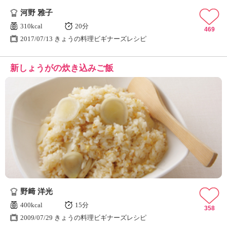
河野 雅子
310kcal
20分
469
2017/07/13 きょうの料理ビギナーズレシピ
新しょうがの炊き込みご飯
野﨑 洋光
400kcal
15分
358
2009/07/29 きょうの料理ビギナーズレシピ