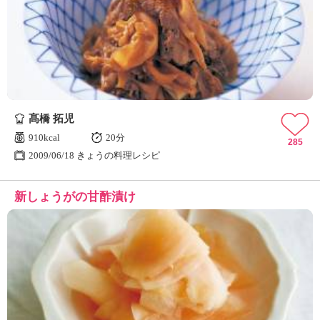
髙橋 拓児
910kcal
20分
285
2009/06/18 きょうの料理レシピ
新しょうがの甘酢漬け