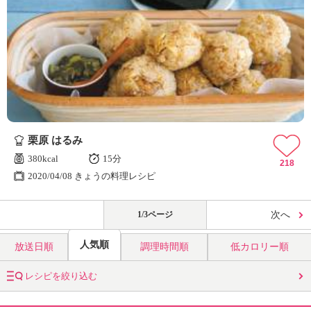
栗原 はるみ
380kcal
15分
218
2020/04/08 きょうの料理レシピ
1/3ページ
次へ
人気順
放送日順
調理時間順
低カロリー順
レシピを絞り込む