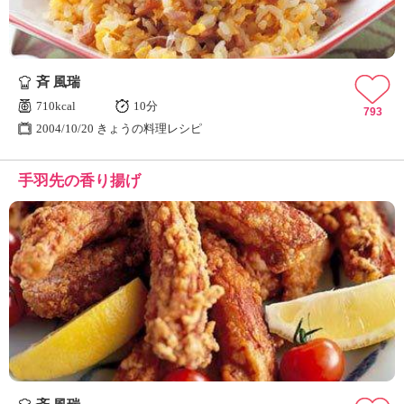
斉 風瑞
710kcal
10分
793
2004/10/20 きょうの料理レシピ
手羽先の香り揚げ