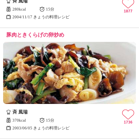
斉 風瑞
280kcal
15分
1877
2004/11/17 きょうの料理レシピ
豚肉ときくらげの卵炒め
斉 風瑞
370kcal
15分
1736
2003/06/05 きょうの料理レシピ