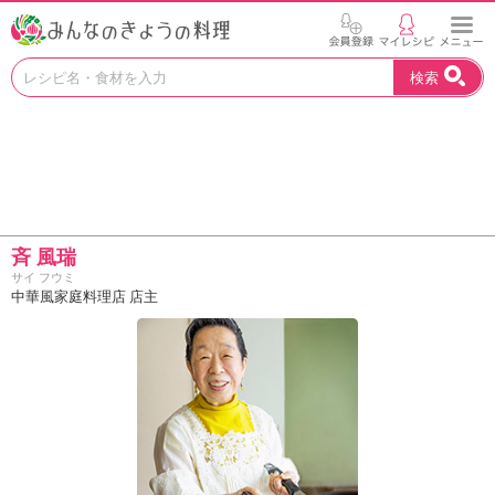
お
検索
い
し
い
レ
シ
ピ
を
見
斉 風瑞
つ
サイ フウミ
け
中華風家庭料理店 店主
よ
う
。
N
H
K
エ
デ