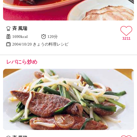
斉 風瑞
1690kcal
120分
3211
2004/10/20 きょうの料理レシピ
レバにら炒め