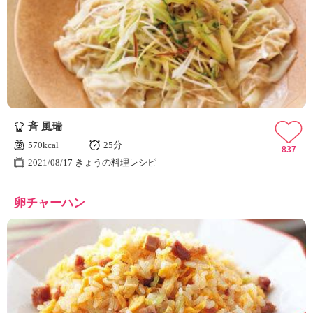
斉 風瑞
570kcal
25分
837
2021/08/17 きょうの料理レシピ
卵チャーハン