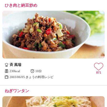
ひき肉と納豆炒め
斉 風瑞
230kcal
10分
871
2003/06/05 きょうの料理レシピ
ねぎワンタン