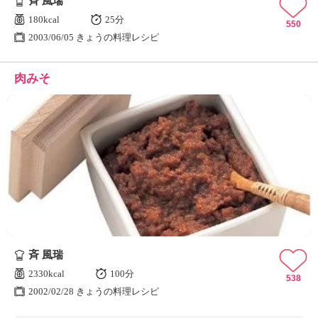
斉 風瑞
180kcal
25分
550
2003/06/05 きょうの料理レシピ
肉みそ
斉 風瑞
2330kcal
100分
538
2002/02/28 きょうの料理レシピ