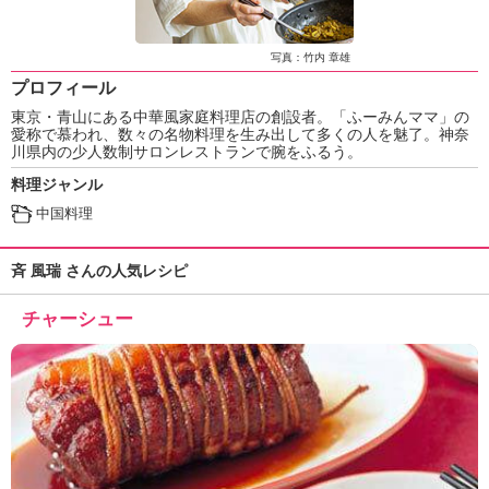
ュ
ケ
ー
写真：竹内 章雄
シ
プロフィール
ョ
東京・青山にある中華風家庭料理店の創設者。「ふーみんママ」の
ナ
愛称で慕われ、数々の名物料理を生み出して多くの人を魅了。神奈
ル
川県内の少人数制サロンレストランで腕をふるう。
「
料理ジャンル
み
ん
中国料理
な
の
斉 風瑞 さんの人気レシピ
き
ょ
チャーシュー
う
の
料
理
」