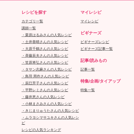
レシピを探す
マイレシピ
カテゴリ一覧
マイレシピ
講師一覧
ビギナーズ
・栗原はるみさんの人気レシピ
・土井善晴さんの人気レシピ
ビギナーズレシピ
・大原千鶴さんの人気レシピ
ビギナーズ記事一覧
・斉藤辰夫さんの人気レシピ
記事/読みもの
・笠原将弘さんの人気レシピ
・タサン志麻さんの人気レシピ
記事一覧
・鳥羽 周作さんの人気レシピ
特集/企画/タイアップ
・辰巳芳子さんの人気レシピ
・平野レミさんの人気レシピ
特集一覧
・藤井恵さんの人気レシピ
・小林まさみさんの人気レシピ
・きじまりゅうたさんの人気レシピ
・ムラヨシマサユキさんの人気レシ
ピ
レシピの人気ランキング