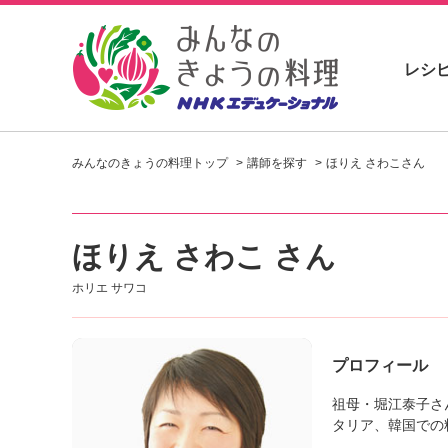
レシ
お
い
みんなのきょうの料理トップ
講師を探す
ほりえ さわこさん
し
い
レ
シ
ほりえ さわこ さん
ピ
を
ホリエ サワコ
見
つ
け
よ
プロフィール
う
。
祖母・堀江泰子さ
N
タリア、韓国での
H