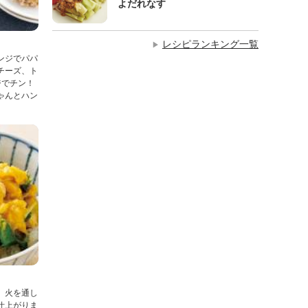
よだれなす
レシピランキング一覧
▶
ンジでパパ
チーズ、ト
ジでチン！
ゃんとハン
、火を通し
仕上がりま