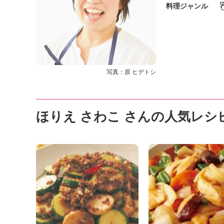
K
料理ジャンル
エ
デ
ュ
ケ
ー
シ
写真：原 ヒデトシ
ョ
ナ
ル
「
ほりえ さわこ さんの人気レシ
み
ん
な
の
き
ょ
う
の
料
理