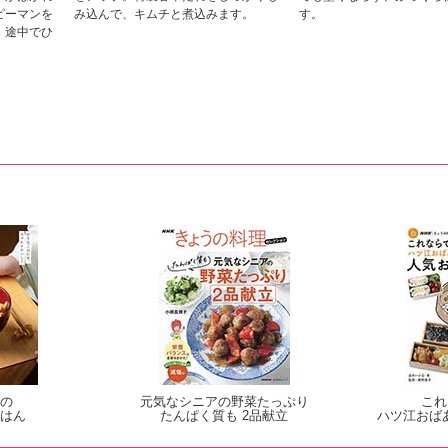
ピーマンを
み込んで、キムチと煮込みます。
す。
、途中でひ
の
元気なシニアの野菜たっぷり
これ
はん
たんぱく質も 2品献立
ハツ江おば