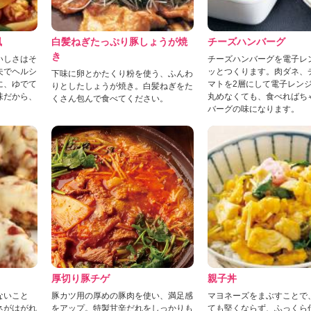
風
白髪ねぎたっぷり豚しょうが焼
チーズハンバーグ
き
いしさはそ
チーズハンバーグを電子レ
夫でヘルシ
ッとつくります。肉ダネ、
下味に卵とかたくり粉を使う、ふんわ
に、ゆでて
マトを2層にして電子レン
りとしたしょうが焼き。白髪ねぎをた
味だから、
丸めなくても、食べればち
くさん包んで食べてください。
バーグの味になります。
厚切り豚チゲ
親子丼
ないこと
豚カツ用の厚めの豚肉を使い、満足感
マヨネーズをまぶすことで
ネがはがれ
をアップ。特製甘辛だれをしっかりも
ても堅くならず、ふっくら