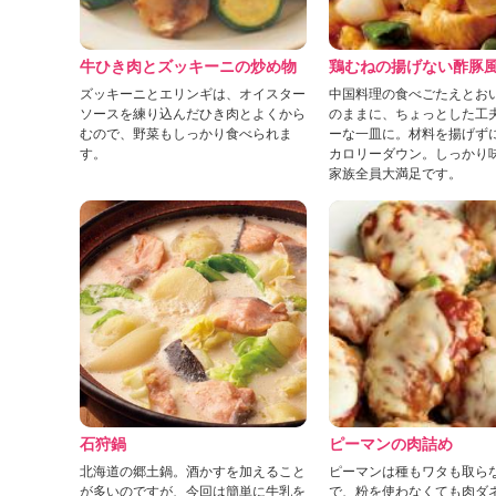
」
牛ひき肉とズッキーニの炒め物
鶏むねの揚げない酢豚
ズッキーニとエリンギは、オイスター
中国料理の食べごたえとお
ソースを練り込んだひき肉とよくから
のままに、ちょっとした工
むので、野菜もしっかり食べられま
ーな一皿に。材料を揚げず
す。
カロリーダウン。しっかり
家族全員大満足です。
石狩鍋
ピーマンの肉詰め
北海道の郷土鍋。酒かすを加えること
ピーマンは種もワタも取ら
が多いのですが、今回は簡単に牛乳を
で、粉を使わなくても肉ダ