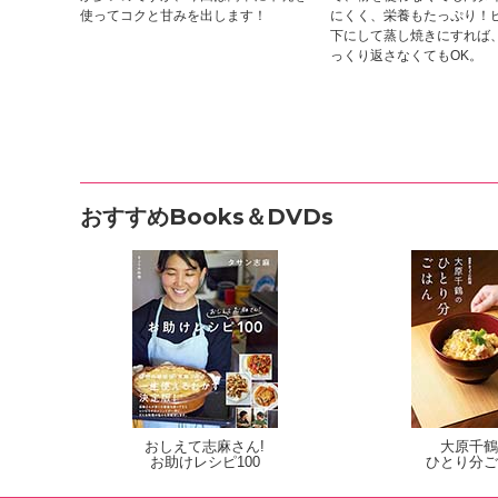
使ってコクと甘みを出します！
にくく、栄養もたっぷり！
下にして蒸し焼きにすれば
っくり返さなくてもOK。
おすすめBooks＆DVDs
おしえて志麻さん!
大原千鶴
お助けレシピ100
ひとり分ご