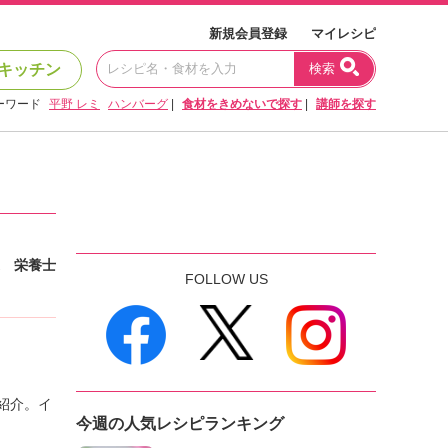
新規会員登録
マイレシピ
キッチン
検索
ーワード
平野 レミ
ハンバーグ
|
食材をきめないで探す
|
講師を探す
 栄養士
FOLLOW US
紹介。イ
今週の人気レシピランキング