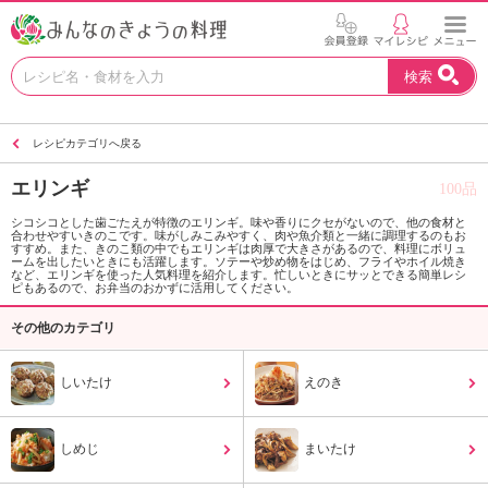
お
検索
い
し
い
レシピカテゴリへ戻る
レ
シ
エリンギ
100品
ピ
を
シコシコとした歯ごたえが特徴のエリンギ。味や香りにクセがないので、他の食材と
合わせやすいきのこです。味がしみこみやすく、肉や魚介類と一緒に調理するのもお
見
すすめ。また、きのこ類の中でもエリンギは肉厚で大きさがあるので、料理にボリュ
つ
ームを出したいときにも活躍します。ソテーや炒め物をはじめ、フライやホイル焼き
など、エリンギを使った人気料理を紹介します。忙しいときにサッとできる簡単レシ
け
ピもあるので、お弁当のおかずに活用してください。
よ
その他のカテゴリ
う
。
N
しいたけ
えのき
H
K
エ
しめじ
まいたけ
デ