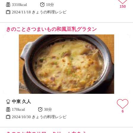
3310kcal
10分
150
2024/11/18 きょうの料理レシピ
きのことさつまいもの和風豆乳グラタン
中東 久人
170kcal
30分
6
2024/10/30 きょうの料理レシピ