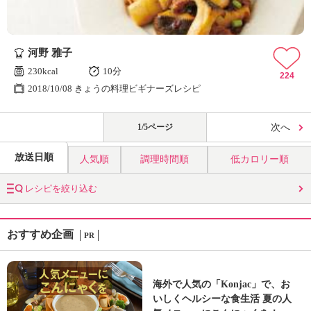
河野 雅子
230kcal
10分
224
2018/10/08 きょうの料理ビギナーズレシピ
1/5ページ
次へ
放送日順
人気順
調理時間順
低カロリー順
レシピを絞り込む
おすすめ企画
PR
海外で人気の「Konjac」で、お
いしくヘルシーな食生活 夏の人