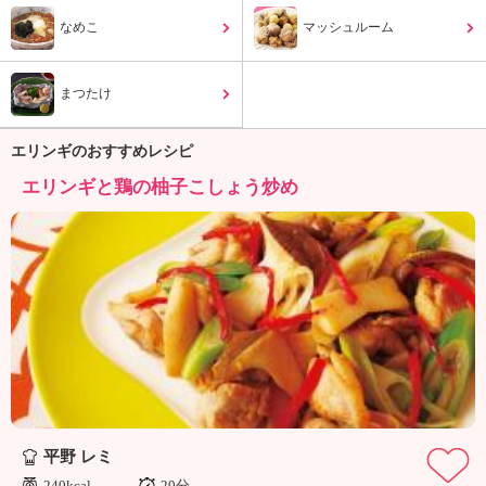
ュ
ケ
なめこ
マッシュルーム
ー
シ
まつたけ
ョ
ナ
ル
エリンギのおすすめレシピ
「
エリンギと鶏の柚子こしょう炒め
み
ん
な
の
き
ょ
う
の
料
理
」
平野 レミ
240kcal
20分