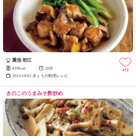
重信 初江
410kcal
20分
472
2023/10/02 きょうの料理レシピ
きのこのうまみそ酢炒め