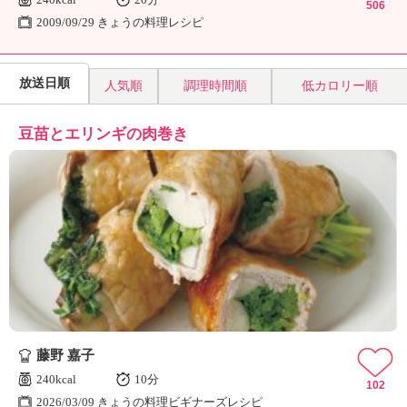
506
2009/09/29 きょうの料理レシピ
放送日順
人気順
調理時間順
低カロリー順
豆苗とエリンギの肉巻き
藤野 嘉子
240kcal
10分
102
2026/03/09 きょうの料理ビギナーズレシピ