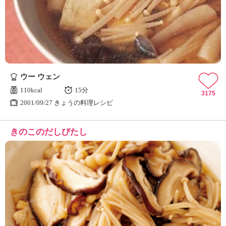
ウー ウェン
110kcal
15分
3175
2001/09/27 きょうの料理レシピ
きのこのだしびたし