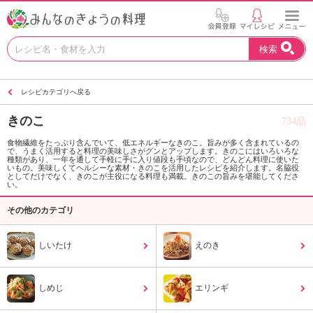
お
検索
い
し
い
レシピカテゴリへ戻る
レ
シ
きのこ
734品
ピ
を
食物繊維をたっぷり含んでいて、低エネルギーなきのこ。旨みが多く含まれているの
で、うまく活用すると料理の美味しさがグンとアップします。きのこにはいろいろな
見
種類があり、一年を通して手軽に手に入り値段も手頃なので、どんどん料理に使いた
つ
いもの。美味しくてヘルシーな素材・きのこを活用したレシピを紹介します。名脇役
としてだけでなく、きのこが主役になる料理も満載。きのこの旨みを堪能してくださ
け
い。
よ
その他のカテゴリ
う
。
N
しいたけ
えのき
H
K
エ
しめじ
エリンギ
デ