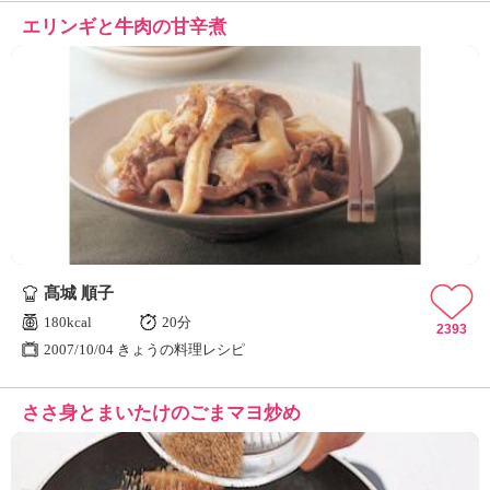
エリンギと牛肉の甘辛煮
髙城 順子
180kcal
20分
2393
2007/10/04 きょうの料理レシピ
ささ身とまいたけのごまマヨ炒め