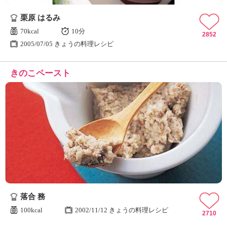
栗原 はるみ
70kcal
10分
2852
2005/07/05 きょうの料理レシピ
きのこペースト
落合 務
100kcal
2002/11/12 きょうの料理レシピ
2710