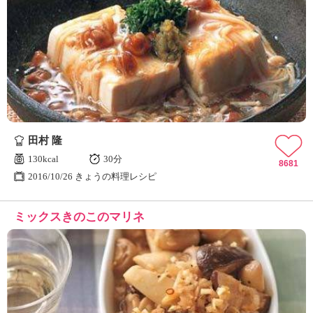
田村 隆
130kcal
30分
8681
2016/10/26 きょうの料理レシピ
ミックスきのこのマリネ