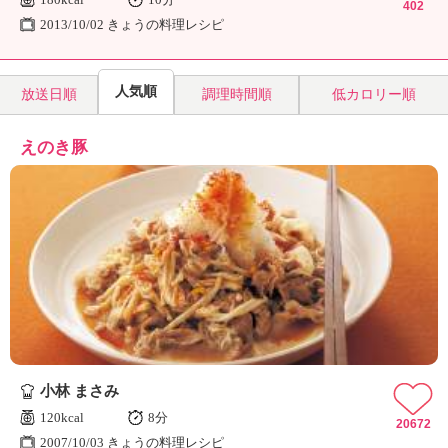
402
2013/10/02 きょうの料理レシピ
人気順
放送日順
調理時間順
低カロリー順
えのき豚
小林 まさみ
120kcal
8分
20672
2007/10/03 きょうの料理レシピ