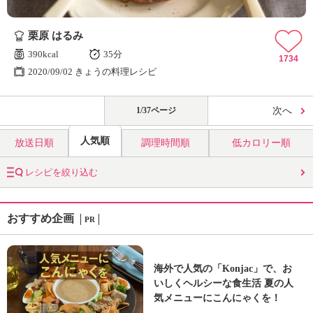
栗原 はるみ
390kcal
35分
1734
2020/09/02 きょうの料理レシピ
1/37ページ
次へ
人気順
放送日順
調理時間順
低カロリー順
レシピを絞り込む
おすすめ企画
PR
海外で人気の「Konjac」で、お
いしくヘルシーな食生活 夏の人
気メニューにこんにゃくを！