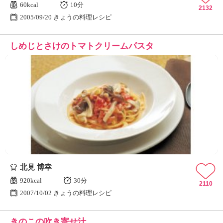
60kcal
10分
2132
2005/09/20 きょうの料理レシピ
しめじとさけのトマトクリームパスタ
北見 博幸
920kcal
30分
2110
2007/10/02 きょうの料理レシピ
きのこの吹き寄せ汁