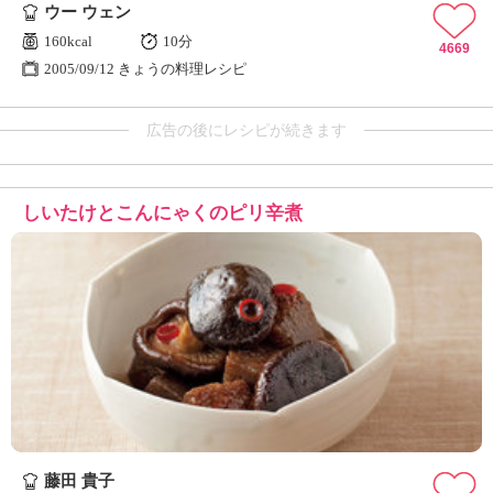
ウー ウェン
160kcal
10分
4669
2005/09/12 きょうの料理レシピ
広告の後にレシピが続きます
しいたけとこんにゃくのピリ辛煮
藤田 貴子