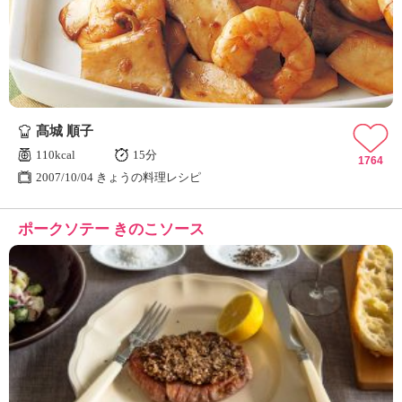
髙城 順子
110kcal
15分
1764
2007/10/04 きょうの料理レシピ
ポークソテー きのこソース