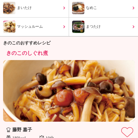
ュ
ケ
まいたけ
なめこ
ー
シ
マッシュルーム
ョ
まつたけ
ナ
ル
きのこのおすすめレシピ
「
きのこのしぐれ煮
み
ん
な
の
き
ょ
う
の
料
理
」
藤野 嘉子
180kcal
10分