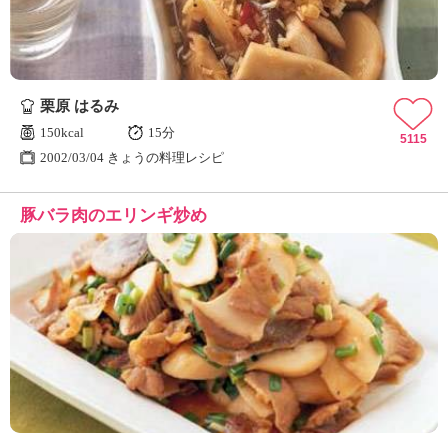
栗原 はるみ
150kcal
15分
5115
2002/03/04 きょうの料理レシピ
豚バラ肉のエリンギ炒め