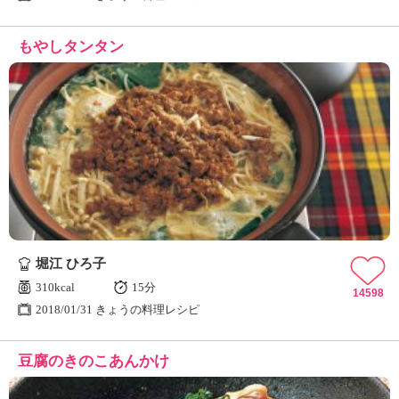
もやしタンタン
堀江 ひろ子
310kcal
15分
14598
2018/01/31 きょうの料理レシピ
豆腐のきのこあんかけ