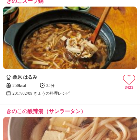
きのこスープ鍋
栗原 はるみ
250kcal
25分
3423
2017/02/09 きょうの料理レシピ
きのこの酸辣湯（サンラータン）