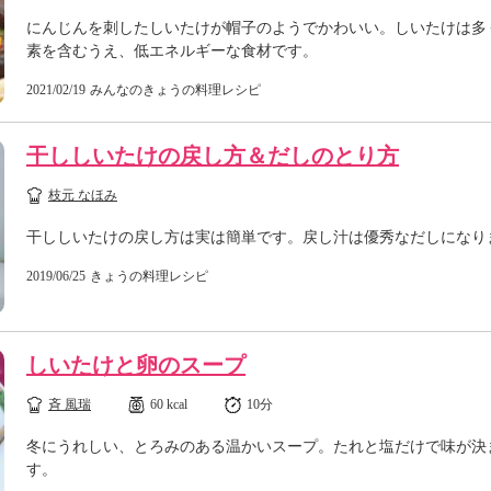
にんじんを刺したしいたけが帽子のようでかわいい。しいたけは多
素を含むうえ、低エネルギーな食材です。
2021/02/19
みんなのきょうの料理レシピ
干ししいたけの戻し方＆だしのとり方
枝元 なほみ
干ししいたけの戻し方は実は簡単です。戻し汁は優秀なだしになり
2019/06/25
きょうの料理レシピ
しいたけと卵のスープ
斉 風瑞
60 kcal
10分
冬にうれしい、とろみのある温かいスープ。たれと塩だけで味が決
す。