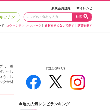
新規会員登録
マイレシピ
キッチン
検索
ード
コウ ケンテツ
ハンバーグ
|
食材をきめないで探す
|
講師を探す
プし、香
FOLLOW US
す。生し
ょう。し
ック食材
今週の人気レシピランキング