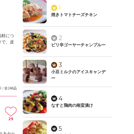
1
焼きトマトチーズチキン
気軽につ
2
りで、皮
ピリ辛ゴーヤーチャンプルー
3
小豆ミルクのアイスキャンデ
ー
 / 全248品
4
なすと鶏肉の南蛮漬け
29
5
れをから