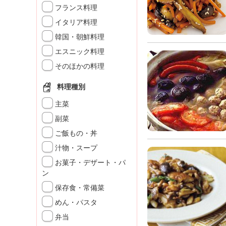
」
フランス料理
イタリア料理
韓国・朝鮮料理
エスニック料理
そのほかの料理
料理種別
主菜
副菜
ご飯もの・丼
汁物・スープ
お菓子・デザート・パ
ン
保存食・常備菜
めん・パスタ
弁当