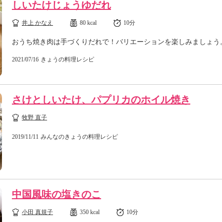
しいたけじょうゆだれ
井上 かなえ
80 kcal
10分
おうち焼き肉は手づくりだれで！バリエーションを楽しみましょう
2021/07/16
きょうの料理レシピ
さけとしいたけ、パプリカのホイル焼き
牧野 直子
2019/11/11
みんなのきょうの料理レシピ
中国風味の塩きのこ
小田 真規子
350 kcal
10分