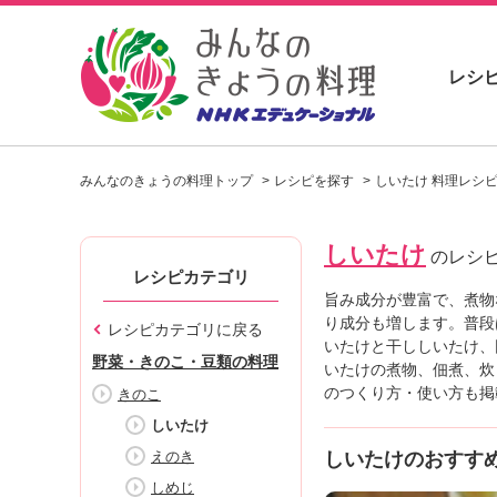
レシ
お
い
みんなのきょうの料理トップ
レシピを探す
しいたけ 料理レシ
し
い
レ
しいたけ
シ
のレシ
ピ
レシピカテゴリ
を
旨み成分が豊富で、煮物
見
り成分も増します。普段
レシピカテゴリに戻る
つ
いたけと干ししいたけ、
野菜・きのこ・豆類の料理
け
いたけの煮物、佃煮、炊
よ
のつくり方・使い方も掲
きのこ
う
しいたけ
。
えのき
しいたけのおすす
N
H
しめじ