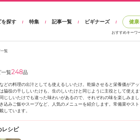
ピを探す
特集
記事一覧
ビギナーズ
健康
/
/
/
/
おすすめキーワ
ピ一覧
248
ピ一覧
品
などの料理の出汁としても使えるしいたけ。乾燥させると栄養価がアッ
は脇役の干ししいたけも、生のしいたけと同じように主役として使えま
同じしいたけでも違った味わいがあるので、それぞれの味を楽しみまし
き込みご飯やスープなど、人気のメニューを紹介します。常備菜やスト
載しています。
めレシピ