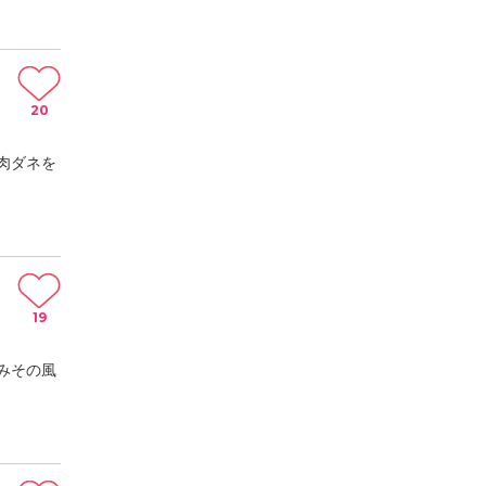
20
肉ダネを
19
みその風