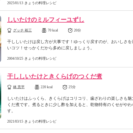
2025/01/13
きょうの料理レシピ
しいたけのミルフィーユずし
グッチ 裕三
70 kcal
20分
干ししいたけは戻し方が大事です！ゆっくり戻すのが、おいしさを
いコツ！せっかくだから多めに戻しましょう。
2004/10/25
きょうの料理レシピ
干ししいたけときくらげのつくだ煮
林 亮平
220 kcal
25分
しいたけはふっくら、きくらげはコリコリ、歯ざわりの楽しさも魅
くだ煮です。煮るときに少し酢を加えると、乾物特有のくせがやわ
す。
2021/03/15
きょうの料理レシピ