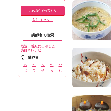
この条件で検索する
条件リセット
講師名で検索
最近、番組に出演した
講師＆レシピ
講師名
あ
か
さ
た
な
は
ま
や
ら
わ