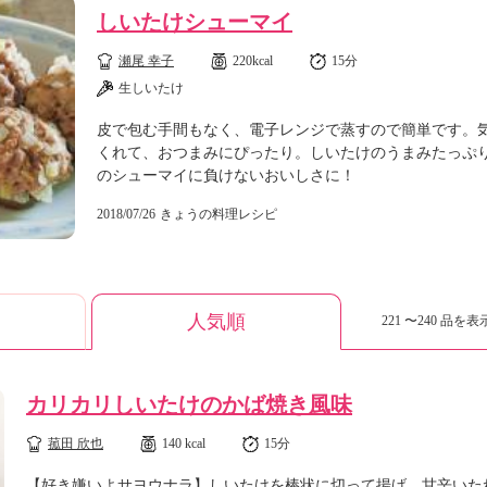
しいたけシューマイ
瀬尾 幸子
220kcal
15分
生しいたけ
皮で包む手間もなく、電子レンジで蒸すので簡単です。
くれて、おつまみにぴったり。しいたけのうまみたっぷ
のシューマイに負けないおいしさに！
2018/07/26
きょうの料理レシピ
人気順
221 〜240 品を表示
カリカリしいたけのかば焼き風味
菰田 欣也
140 kcal
15分
【好き嫌いよサヨウナラ】しいたけを棒状に切って揚げ、甘辛いた