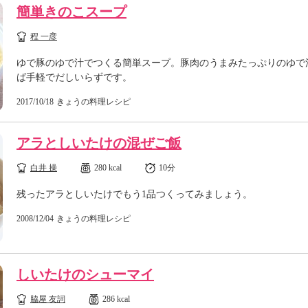
簡単きのこスープ
程 一彦
ゆで豚のゆで汁でつくる簡単スープ。豚肉のうまみたっぷりのゆで
ば手軽でだしいらずです。
2017/10/18
きょうの料理レシピ
アラとしいたけの混ぜご飯
白井 操
280 kcal
10分
残ったアラとしいたけでもう1品つくってみましょう。
2008/12/04
きょうの料理レシピ
しいたけのシューマイ
脇屋 友詞
286 kcal