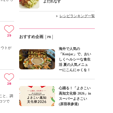
よだれなす
レシピランキング一覧
▶
29
おすすめ企画
PR
ラウトが
海外で人気の
「Konjac」で、おい
しくヘルシーな食生
活 夏の人気メニュ
ーにこんにゃくを！
28
心踊る！「よさこい
高知文化祭 2026」in
こと、調
スーパーよさこい
コツで
(原宿表参道)