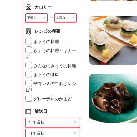
カロリー
〜
▼
▼
レシピの種類
きょうの料理
きょうの料理ビギナー
ズ
みんなのきょうの料理
きょうの健康
平野レミの早わざレシ
ピ！
グレーテルのかまど
放送日
▼
▼