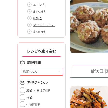
K
エリンギ
エ
まいたけ
デ
ュ
なめこ
ケ
マッシュルーム
ー
まつたけ
シ
ョ
ナ
ル
レシピを絞り込む
「
み
調理時間
ん
な
放送日順
▼
の
き
料理ジャンル
ょ
う
和食・日本料理
の
洋食
料
理
中国料理