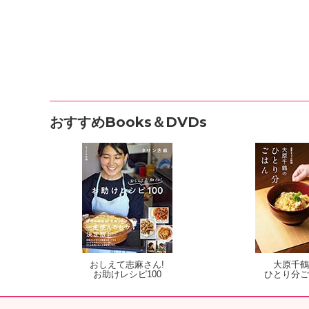
おすすめBooks＆DVDs
おしえて志麻さん!
大原千鶴
お助けレシピ100
ひとり分ご