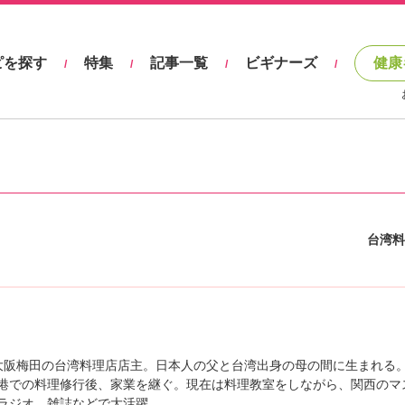
ピを探す
特集
記事一覧
ビギナーズ
健康
/
/
/
/
台湾料
19）大阪梅田の台湾料理店店主。日本人の父と台湾出身の母の間に生まれる
港での料理修行後、家業を継ぐ。現在は料理教室をしながら、関西のマ
ラジオ、雑誌などで大活躍。