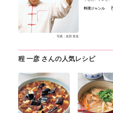
K
エ
料理ジャンル
デ
ュ
ケ
ー
シ
写真：友田 富造
ョ
ナ
ル
「
程 一彦 さんの人気レシピ
み
ん
な
の
き
ょ
う
の
料
理