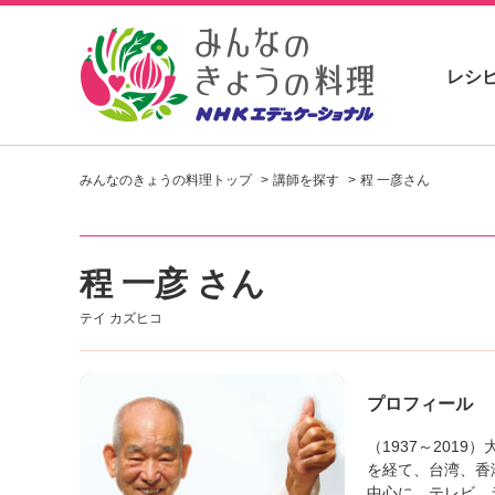
レシ
お
い
みんなのきょうの料理トップ
講師を探す
程 一彦さん
し
い
レ
シ
程 一彦 さん
ピ
を
テイ カズヒコ
見
つ
け
よ
プロフィール
う
。
（1937～20
N
を経て、台湾、香
H
中心に、テレビ、