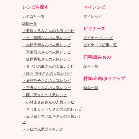
レシピを探す
マイレシピ
カテゴリ一覧
マイレシピ
講師一覧
ビギナーズ
・栗原はるみさんの人気レシピ
・土井善晴さんの人気レシピ
ビギナーズレシピ
・大原千鶴さんの人気レシピ
ビギナーズ記事一覧
・斉藤辰夫さんの人気レシピ
記事/読みもの
・笠原将弘さんの人気レシピ
・タサン志麻さんの人気レシピ
記事一覧
・鳥羽 周作さんの人気レシピ
特集/企画/タイアップ
・辰巳芳子さんの人気レシピ
・平野レミさんの人気レシピ
特集一覧
・藤井恵さんの人気レシピ
・小林まさみさんの人気レシピ
・きじまりゅうたさんの人気レシピ
・ムラヨシマサユキさんの人気レシ
ピ
レシピの人気ランキング