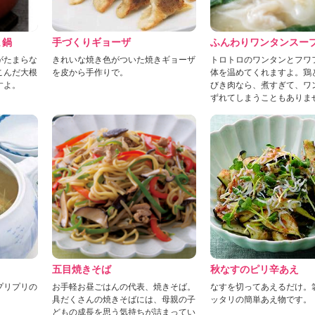
ま鍋
手づくりギョーザ
ふんわりワンタンスー
がたまらな
きれいな焼き色がついた焼きギョーザ
トロトロのワンタンとフワ
こんだ大根
を皮から手作りで。
体を温めてくれますよ。鶏
すよ。
びき肉なら、煮すぎて、ワ
ずれてしまうこともありま
五目焼きそば
秋なすのピリ辛あえ
プリプリの
お手軽お昼ごはんの代表、焼きそば。
なすを切ってあえるだけ。
具だくさんの焼きそばには、母親の子
ッタリの簡単あえ物です。
どもの成長を思う気持ちが詰まってい