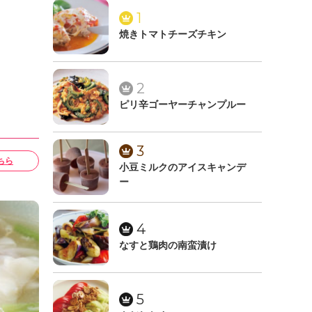
1
焼きトマトチーズチキン
2
ピリ辛ゴーヤーチャンプルー
3
ちら
小豆ミルクのアイスキャンデ
ー
4
なすと鶏肉の南蛮漬け
5