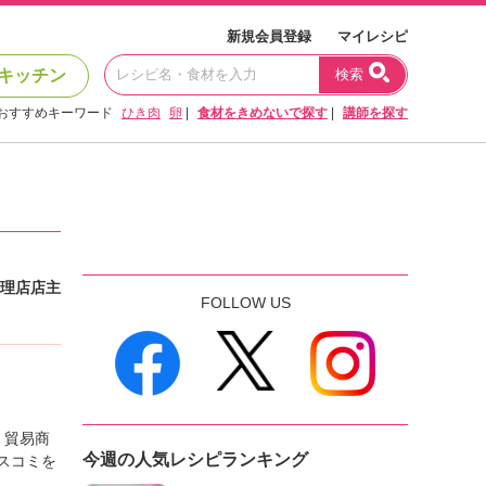
新規会員登録
マイレシピ
キッチン
検索
おすすめキーワード
ひき肉
卵
|
食材をきめないで探す
|
講師を探す
理店店主
FOLLOW US
。貿易商
今週の人気レシピランキング
スコミを