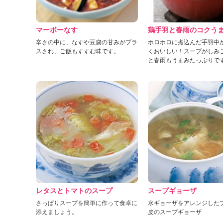
」
マーボーなす
鶏手羽と春雨のコクう
辛さの中に、なすや豆腐の甘みがプラ
ホロホロに煮込んだ手羽中
スされ、ご飯もすすむ味です。
くおいしい！スープがしみ
と春雨もうまみたっぷりで
レタスとトマトのスープ
スープギョーザ
さっぱりスープを簡単に作って食卓に
水ギョーザをアレンジした
添えましょう。
皮のスープギョーザ