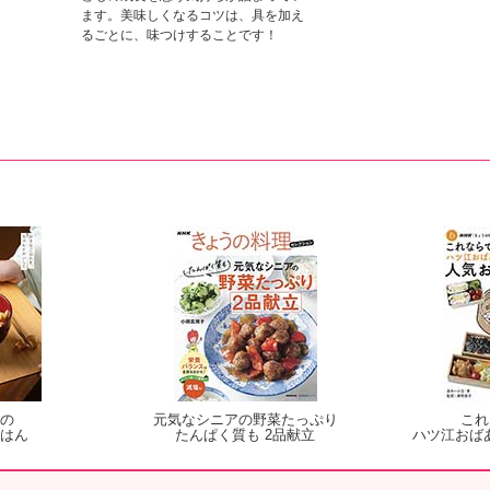
ます。美味しくなるコツは、具を加え
るごとに、味つけすることです！
の
元気なシニアの野菜たっぷり
これ
はん
たんぱく質も 2品献立
ハツ江おば