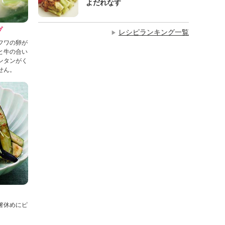
よだれなす
プ
レシピランキング一覧
▶
フワの卵が
と牛の合い
ンタンがく
せん。
箸休めにピ