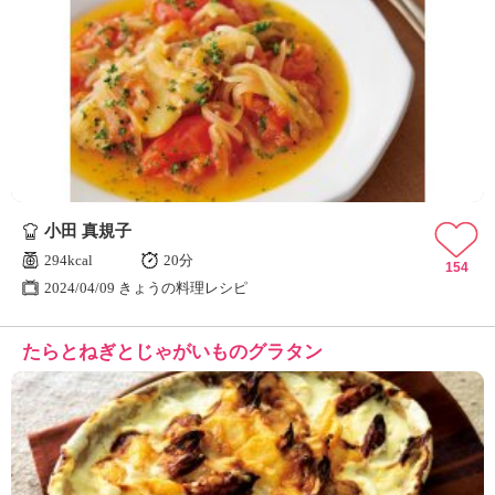
小田 真規子
294kcal
20分
154
2024/04/09 きょうの料理レシピ
たらとねぎとじゃがいものグラタン