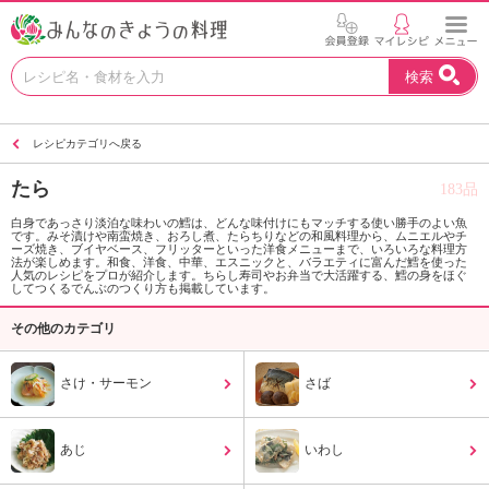
お
検索
い
し
い
レシピカテゴリへ戻る
レ
シ
たら
183品
ピ
を
白身であっさり淡泊な味わいの鱈は、どんな味付けにもマッチする使い勝手のよい魚
です。みそ漬けや南蛮焼き、おろし煮、たらちりなどの和風料理から、ムニエルやチ
見
ーズ焼き、ブイヤベース、フリッターといった洋食メニューまで、いろいろな料理方
つ
法が楽しめます。和食、洋食、中華、エスニックと、バラエティに富んだ鱈を使った
人気のレシピをプロが紹介します。ちらし寿司やお弁当で大活躍する、鱈の身をほぐ
け
してつくるでんぶのつくり方も掲載しています。
よ
その他のカテゴリ
う
。
N
さけ・サーモン
さば
H
K
エ
あじ
いわし
デ