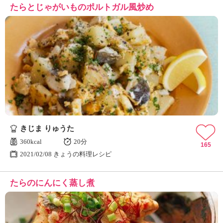
たらとじゃがいものポルトガル風炒め
きじま りゅうた
360kcal
20分
165
2021/02/08 きょうの料理レシピ
たらのにんにく蒸し煮