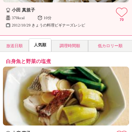
小田 真規子
370kcal
10分
70
2012/10/29 きょうの料理ビギナーズレシピ
人気順
放送日順
調理時間順
低カロリー順
白身魚と野菜の塩煮