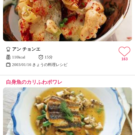
アン チョンエ
110kcal
15分
163
2003/01/16 きょうの料理レシピ
白身魚のカリふわポワレ