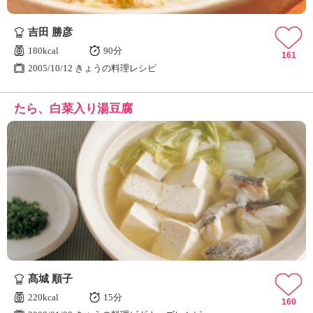
吉田 勝彦
180kcal
90分
161
2005/10/12 きょうの料理レシピ
たら、白菜入り湯豆腐
髙城 順子
220kcal
15分
160