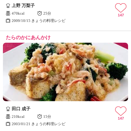
上野 万梨子
470kcal
25分
147
2009/10/15 きょうの料理レシピ
たらのかにあんかけ
田口 成子
210kcal
15分
147
2003/01/21 きょうの料理レシピ