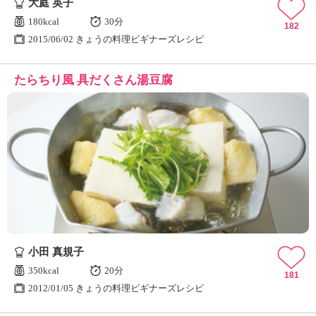
大庭 英子
180kcal
30分
182
2015/06/02 きょうの料理ビギナーズレシピ
たらちり風 具だくさん湯豆腐
小田 真規子
350kcal
20分
181
2012/01/05 きょうの料理ビギナーズレシピ