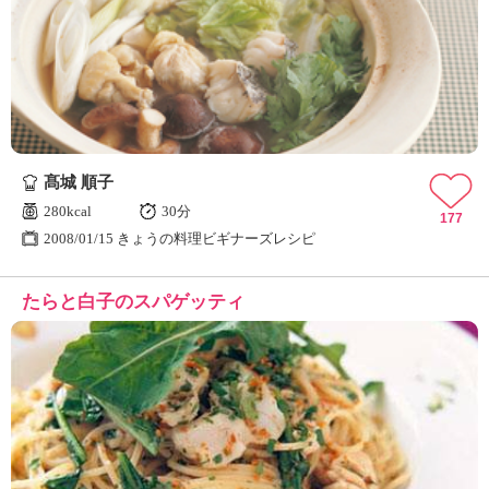
髙城 順子
280kcal
30分
177
2008/01/15 きょうの料理ビギナーズレシピ
たらと白子のスパゲッティ