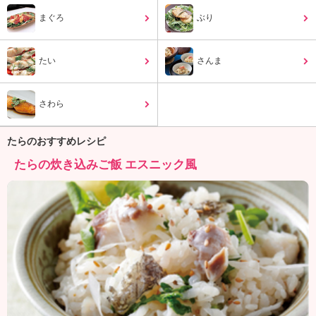
ュ
ケ
まぐろ
ぶり
ー
シ
たい
ョ
さんま
ナ
ル
さわら
「
み
ん
たらのおすすめレシピ
な
たらの炊き込みご飯 エスニック風
の
き
ょ
う
の
料
理
」