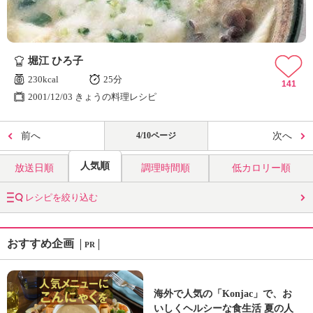
堀江 ひろ子
230kcal
25分
141
2001/12/03 きょうの料理レシピ
前へ
4/10ページ
次へ
人気順
放送日順
調理時間順
低カロリー順
レシピを絞り込む
おすすめ企画
PR
海外で人気の「Konjac」で、お
いしくヘルシーな食生活 夏の人