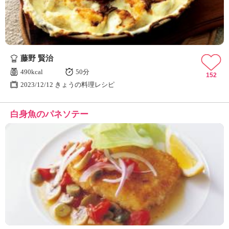
藤野 賢治
490kcal
50分
152
2023/12/12 きょうの料理レシピ
白身魚のパネソテー