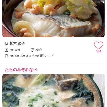
杉本 節子
290kcal
20分
144
2015/02/09 きょうの料理レシピ
たらのみぞれなべ