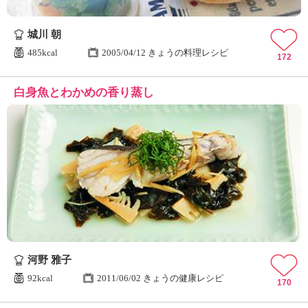
城川 朝
485kcal
2005/04/12 きょうの料理レシピ
172
白身魚とわかめの香り蒸し
河野 雅子
92kcal
2011/06/02 きょうの健康レシピ
170