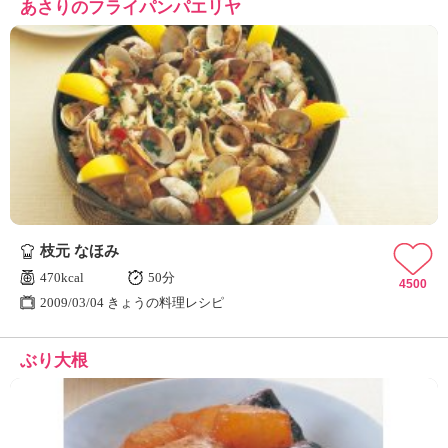
あさりのフライパンパエリヤ
枝元 なほみ
470kcal
50分
4500
2009/03/04 きょうの料理レシピ
ぶり大根