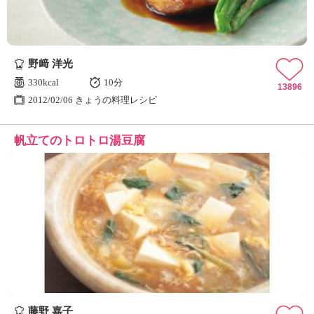
野﨑 洋光
330kcal
10分
13896
2012/02/06 きょうの料理レシピ
帆立てのトロトロ湯豆腐
藤野 嘉子