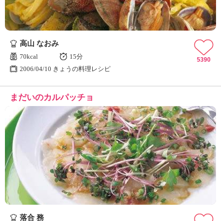
高山 なおみ
70kcal
15分
5390
2006/04/10 きょうの料理レシピ
まだいのカルパッチョ
落合 務