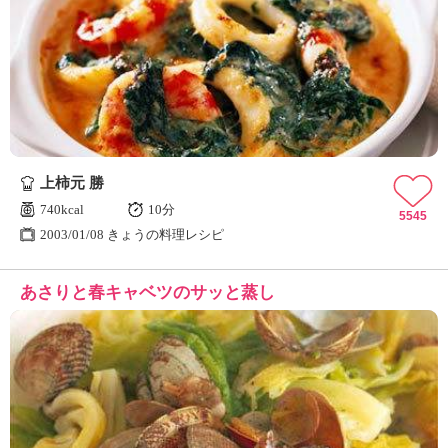
上柿元 勝
740kcal
10分
5545
2003/01/08 きょうの料理レシピ
あさりと春キャベツのサッと蒸し