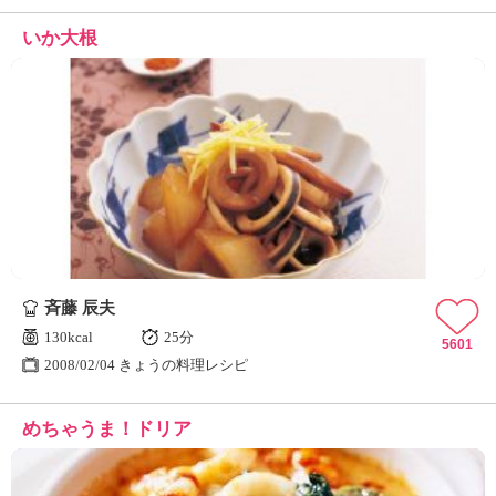
いか大根
斉藤 辰夫
130kcal
25分
5601
2008/02/04 きょうの料理レシピ
めちゃうま！ドリア