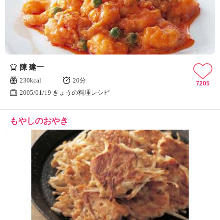
陳 建一
230kcal
20分
7205
2005/01/19 きょうの料理レシピ
もやしのおやき