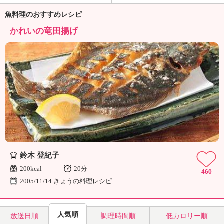
ュ
ケ
魚料理のおすすめレシピ
ー
かれいの竜田揚げ
シ
ョ
ナ
ル
「
み
ん
な
の
き
ょ
う
鈴木 登紀子
の
200kcal
20分
料
460
理
2005/11/14 きょうの料理レシピ
」
人気順
放送日順
調理時間順
低カロリー順