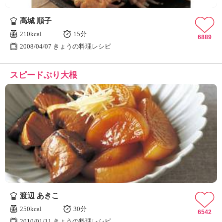
髙城 順子
210kcal
15分
6889
2008/04/07 きょうの料理レシピ
スピードぶり大根
渡辺 あきこ
250kcal
30分
6542
2010/01/11 きょうの料理レシピ