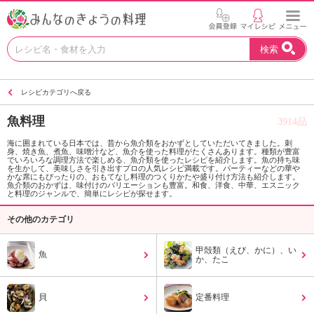
お
検索
い
し
い
レシピカテゴリへ戻る
レ
シ
魚料理
3914品
ピ
を
海に囲まれている日本では、昔から魚介類をおかずとしていただいてきました。刺
身、焼き魚、煮魚、味噌汁など、魚介を使った料理がたくさんあります。種類が豊富
見
でいろいろな調理方法で楽しめる、魚介類を使ったレシピを紹介します。魚の持ち味
つ
を生かして、美味しさを引き出すプロの人気レシピ満載です。パーティーなどの華や
かな席にもぴったりの、おもてなし料理のつくりかたや盛り付け方法も紹介します。
け
魚介類のおかずは、味付けのバリエーションも豊富。和食、洋食、中華、エスニック
と料理のジャンルで、簡単にレシピが探せます。
よ
う
その他のカテゴリ
。
N
甲殻類（えび、かに）、い
魚
H
か、たこ
K
エ
貝
定番料理
デ