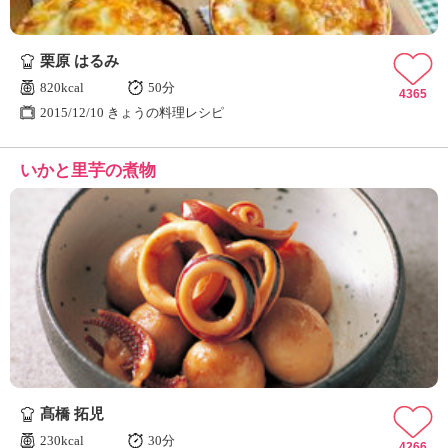
栗原 はるみ
820kcal
50分
4365
2015/12/10 きょうの料理レシピ
いかと里芋の煮物
髙橋 拓児
230kcal
30分
4266