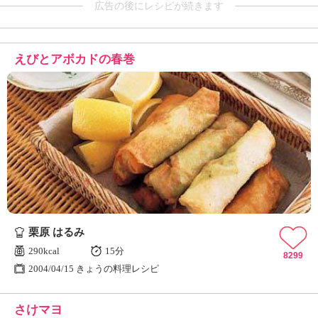
広告の後にレシピが続きます
えびとアボカドの春巻
栗原 はるみ
290kcal
15分
8299
2004/04/15 きょうの料理レシピ
さけマヨ