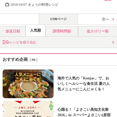
2010/10/07 きょうの料理レシピ
1/196ページ
次へ
人気順
放送日順
調理時間順
低カロリー順
レシピを絞り込む
おすすめ企画
PR
海外で人気の「Konjac」で、お
いしくヘルシーな食生活 夏の人
気メニューにこんにゃくを！
心踊る！「よさこい高知文化祭
2026」in スーパーよさこい(原宿