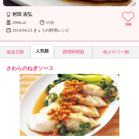
村田 吉弘
200kcal
15分
368
2014/04/23 きょうの料理レシピ
人気順
放送日順
調理時間順
低カロリー順
さわらのねぎソース