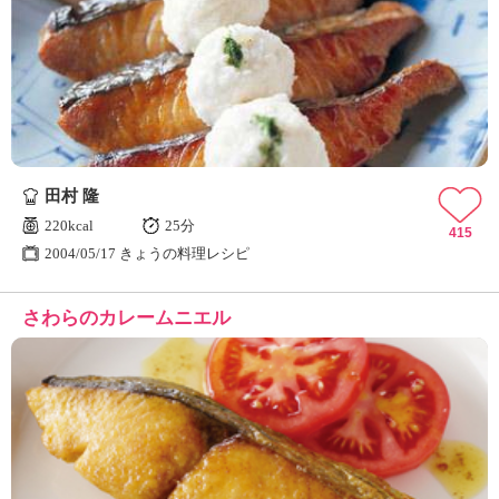
田村 隆
220kcal
25分
415
2004/05/17 きょうの料理レシピ
さわらのカレームニエル