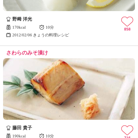
野﨑 洋光
170kcal
10分
858
2012/02/06 きょうの料理レシピ
さわらのみそ漬け
藤田 貴子
190kcal
10分