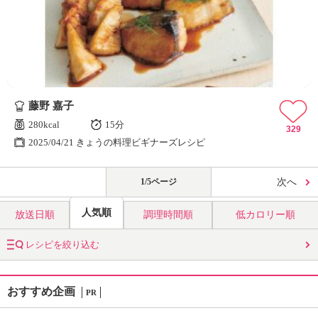
藤野 嘉子
280kcal
15分
329
2025/04/21 きょうの料理ビギナーズレシピ
1/5ページ
次へ
人気順
放送日順
調理時間順
低カロリー順
レシピを絞り込む
おすすめ企画
PR