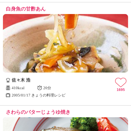
白身魚の甘酢あん
佐々木 浩
410kcal
20分
1695
2005/01/17 きょうの料理レシピ
さわらのバターじょうゆ焼き