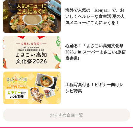
海外で人気の「Konjac」で、お
いしくヘルシーな食生活 夏の人
気メニューにこんにゃくを！
心踊る！「よさこい高知文化祭
2026」in スーパーよさこい(原宿
表参道)
工程写真付き！ビギナー向けレ
シピ特集
おすすめ企画一覧