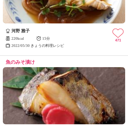
河野 雅子
220kcal
15分
471
2022/05/30 きょうの料理レシピ
魚のみそ漬け