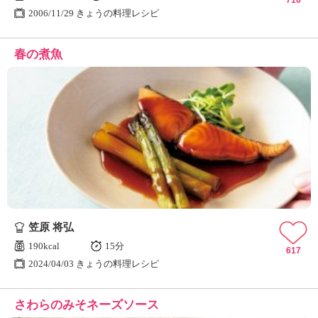
716
2006/11/29 きょうの料理レシピ
春の煮魚
笠原 将弘
190kcal
15分
617
2024/04/03 きょうの料理レシピ
さわらのみそネーズソース