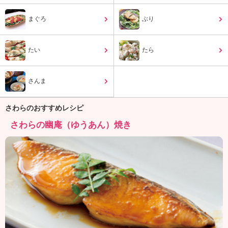
ュ
ケ
まぐろ
ぶり
ー
シ
ョ
たい
たら
ナ
ル
「
さんま
み
ん
さわらのおすすめレシピ
な
の
さわらの幽庵（ゆうあん）焼き
き
ょ
う
の
料
理
」