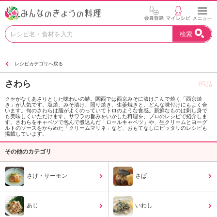
お
検索
い
し
い
レシピカテゴリへ戻る
レ
シ
さわら
85品
ピ
を
クセがなくあさりとした味わいの鰆。関西では西京みそに漬けこんで焼く「西京焼
き」が人気です。塩焼、みそ漬け、照り焼き、生姜焼きと、どんな味付けにもよく合
見
います。旬のさわらは脂がよくのっていてトロのような食感。新鮮なものは刺し身で
つ
も美味しくいただけます。サワラの旨みをいかした料理を、プロのレシピで紹介しま
す。さわらをキャベツで包んで煮込んだ「ロールキャベツ」や、生クリームとヨーグ
け
ルトのソースをからめた「クリームマリネ」など、おもてなしにピッタリのレシピも
掲載しています。
よ
う
その他のカテゴリ
。
N
さけ・サーモン
さば
H
K
エ
あじ
いわし
デ