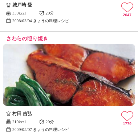
城戸崎 愛
330kcal
20分
2647
2008/03/04 きょうの料理レシピ
さわらの照り焼き
村田 吉弘
210kcal
20分
1779
2009/05/07 きょうの料理レシピ