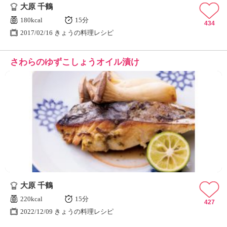
大原 千鶴
180kcal
15分
434
2017/02/16 きょうの料理レシピ
さわらのゆずこしょうオイル漬け
大原 千鶴
220kcal
15分
427
2022/12/09 きょうの料理レシピ