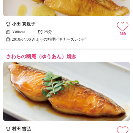
小田 真規子
338kcal
25分
369
2010/04/06 きょうの料理ビギナーズレシピ
さわらの幽庵（ゆうあん）焼き
村田 吉弘