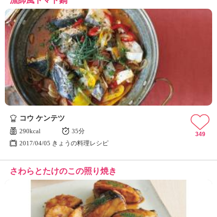
漁師風トマト鍋
コウ ケンテツ
290kcal
35分
349
2017/04/05 きょうの料理レシピ
さわらとたけのこの照り焼き