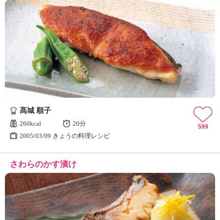
髙城 順子
260kcal
20分
599
2005/03/09 きょうの料理レシピ
さわらのかす漬け