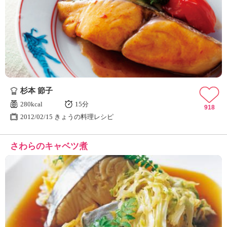
杉本 節子
280kcal
15分
918
2012/02/15 きょうの料理レシピ
さわらのキャベツ煮