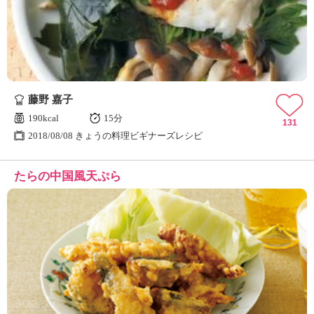
藤野 嘉子
190kcal
15分
131
2018/08/08 きょうの料理ビギナーズレシピ
たらの中国風天ぷら