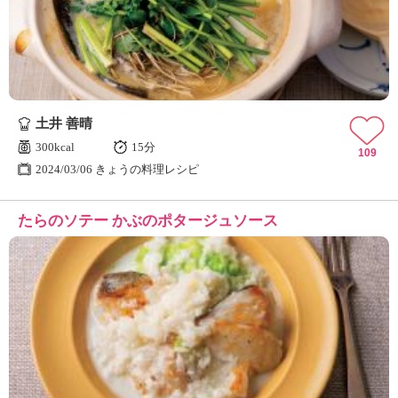
土井 善晴
300kcal
15分
109
2024/03/06 きょうの料理レシピ
たらのソテー かぶのポタージュソース