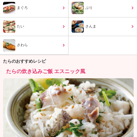
ュ
ケ
まぐろ
ぶり
ー
シ
たい
ョ
さんま
ナ
ル
さわら
「
み
ん
たらのおすすめレシピ
な
たらの炊き込みご飯 エスニック風
の
き
ょ
う
の
料
理
」