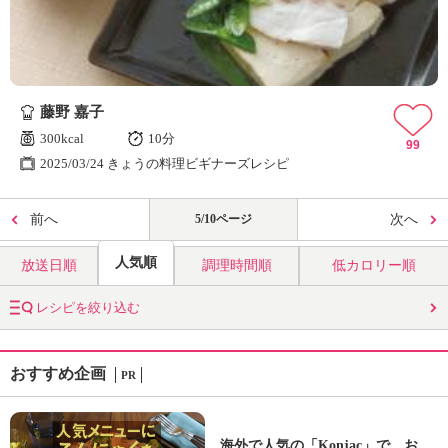
藤野 嘉子
300kcal
10分
99
2025/03/24 きょうの料理ビギナーズレシピ
前へ
5/10ページ
次へ
人気順
放送日順
調理時間順
低カロリー順
レシピを絞り込む
おすすめ企画
PR
海外で人気の「Konjac」で、お