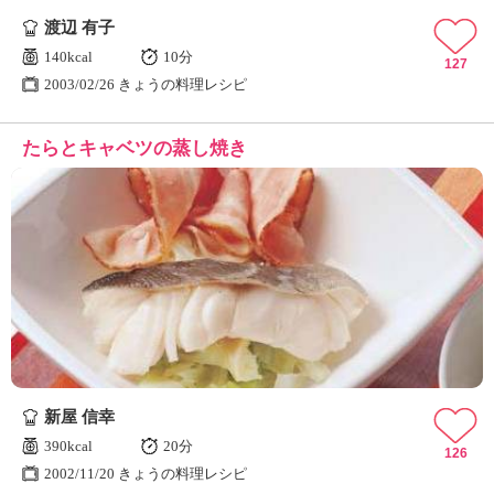
渡辺 有子
140kcal
10分
127
2003/02/26 きょうの料理レシピ
たらとキャベツの蒸し焼き
新屋 信幸
390kcal
20分
126
2002/11/20 きょうの料理レシピ