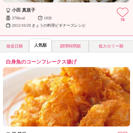
小田 真規子
370kcal
10分
70
2012/10/29 きょうの料理ビギナーズレシピ
人気順
放送日順
調理時間順
低カロリー順
白身魚のコーンフレークス揚げ