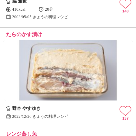
脇 雅世
410kcal
20分
140
2003/05/05 きょうの料理レシピ
たらのかす漬け
野本 やすゆき
2022/12/26 きょうの料理レシピ
137
レンジ蒸し魚