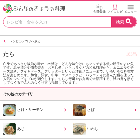
お
検索
い
し
い
レシピカテゴリへ戻る
レ
シ
たら
183品
ピ
を
白身であっさり淡泊な味わいの鱈は、どんな味付けにもマッチする使い勝手のよい魚
です。みそ漬けや南蛮焼き、おろし煮、たらちりなどの和風料理から、ムニエルやチ
見
ーズ焼き、ブイヤベース、フリッターといった洋食メニューまで、いろいろな料理方
つ
法が楽しめます。和食、洋食、中華、エスニックと、バラエティに富んだ鱈を使った
人気のレシピをプロが紹介します。ちらし寿司やお弁当で大活躍する、鱈の身をほぐ
け
してつくるでんぶのつくり方も掲載しています。
よ
その他のカテゴリ
う
。
N
さけ・サーモン
さば
H
K
エ
あじ
いわし
デ