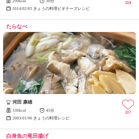
200kcal
30分
119
2014/02/05 きょうの料理ビギナーズレシピ
たらなべ
河田 康雄
330kcal
45分
117
2003/01/06 きょうの料理レシピ
白身魚の竜田揚げ