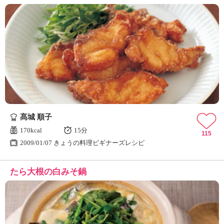
髙城 順子
170kcal
15分
115
2009/01/07 きょうの料理ビギナーズレシピ
たら大根の白みそ鍋