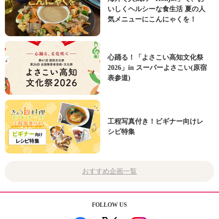
いしくヘルシーな食生活 夏の人
気メニューにこんにゃくを！
心踊る！「よさこい高知文化祭
2026」in スーパーよさこい(原宿
表参道)
工程写真付き！ビギナー向けレ
シピ特集
おすすめ企画一覧
FOLLOW US