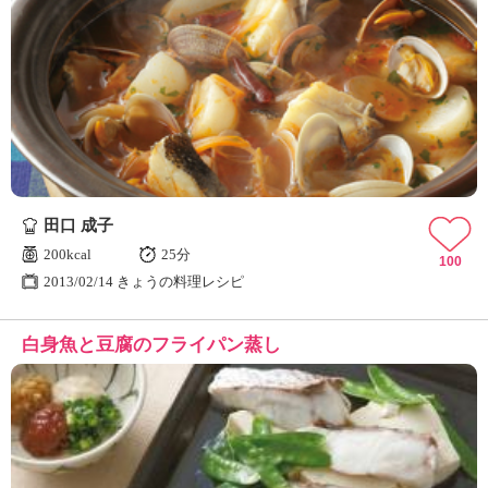
田口 成子
200kcal
25分
100
2013/02/14 きょうの料理レシピ
白身魚と豆腐のフライパン蒸し