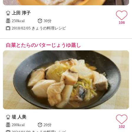
上田 淳子
250kcal
30分
106
2018/02/05 きょうの料理レシピ
白菜とたらのバターじょうゆ蒸し
堤 人美
200kcal
20分
102