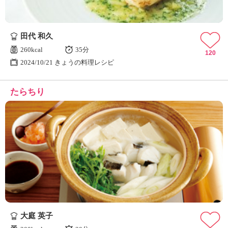
田代 和久
260kcal
35分
120
2024/10/21 きょうの料理レシピ
たらちり
大庭 英子