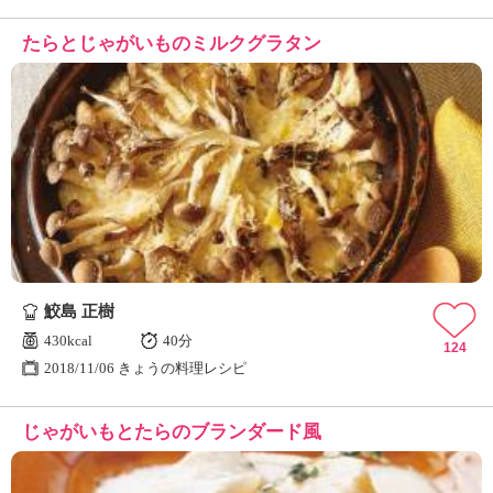
たらとじゃがいものミルクグラタン
鮫島 正樹
430kcal
40分
124
2018/11/06 きょうの料理レシピ
じゃがいもとたらのブランダード風