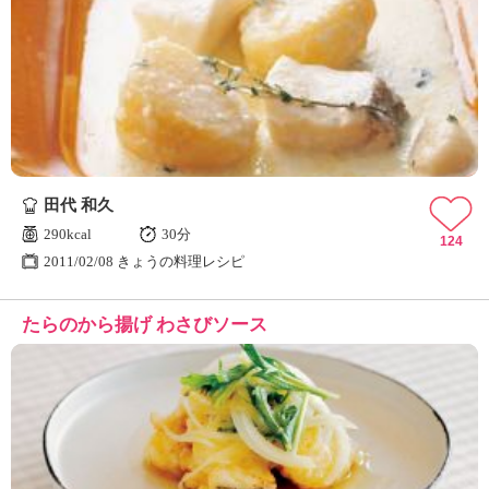
田代 和久
290kcal
30分
124
2011/02/08 きょうの料理レシピ
たらのから揚げ わさびソース