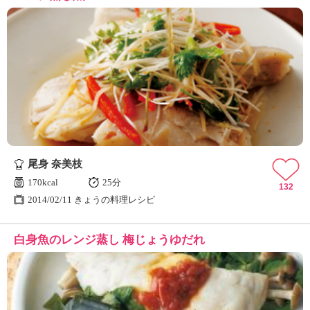
尾身 奈美枝
170kcal
25分
132
2014/02/11 きょうの料理レシピ
白身魚のレンジ蒸し 梅じょうゆだれ