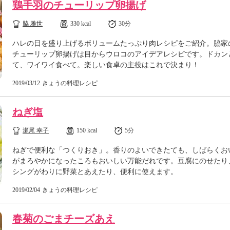
鶏手羽のチューリップ卵揚げ
脇 雅世
330 kcal
30分
ハレの日を盛り上げるボリュームたっぷり肉レシピをご紹介。脇家
チューリップ卵揚げは目からウロコのアイデアレシピです。ドカン
て、ワイワイ食べて。楽しい食卓の主役はこれで決まり！
2019/03/12
きょうの料理レシピ
ねぎ塩
瀬尾 幸子
150 kcal
5分
ねぎで便利な「つくりおき」。香りのよいできたても、しばらくお
がまろやかになったころもおいしい万能だれです。豆腐にのせたり
シングがわりに野菜とあえたり、便利に使えます。
2019/02/04
きょうの料理レシピ
春菊のごまチーズあえ