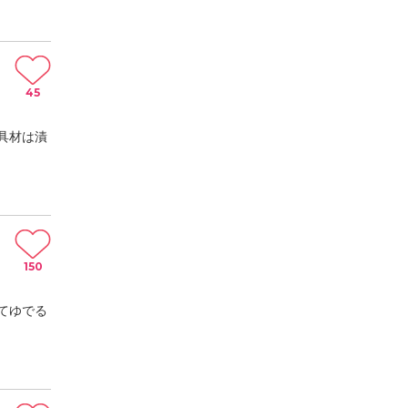
45
具材は漬
150
てゆでる