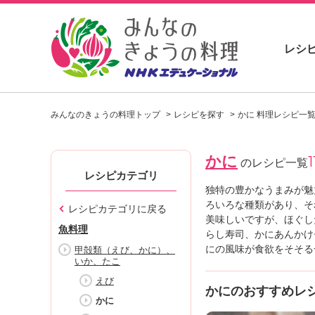
レシ
お
い
みんなのきょうの料理トップ
レシピを探す
かに 料理レシピ一
し
い
レ
かに
1
シ
のレシピ一覧
ピ
レシピカテゴリ
を
独特の豊かなうまみが魅
見
ろいろな種類があり、そ
レシピカテゴリに戻る
つ
美味しいですが、ほぐし
魚料理
け
らし寿司、かにあんかけ
よ
にの風味が食欲をそそる
甲殻類（えび、かに）、
いか、たこ
う
。
えび
かにのおすすめレ
N
かに
H