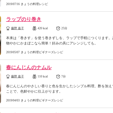
2019/07/16
きょうの料理レシピ
ラップのり巻き
藤野 嘉子
420 kcal
25分
本来は「巻きす」を使う巻きずしを、ラップで手軽につくります。
物やかにかまぼこなら簡単！好みの具にアレンジしても。
2019/05/07
きょうの料理ビギナーズレシピ
春にんじんのナムル
藤野 嘉子
110 kcal
7分
春にんじんのやさしい香りと色を生かしたシンプル料理。酢を加え
ことで、色鮮やかに仕上がります。
2019/04/03
きょうの料理ビギナーズレシピ