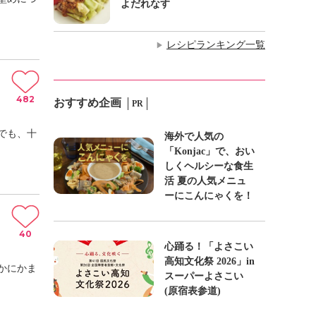
よだれなす
レシピランキング一覧
▶
482
おすすめ企画
PR
でも、十
海外で人気の
「Konjac」で、おい
しくヘルシーな食生
活 夏の人気メニュ
ーにこんにゃくを！
40
心踊る！「よさこい
高知文化祭 2026」in
かにかま
スーパーよさこい
(原宿表参道)