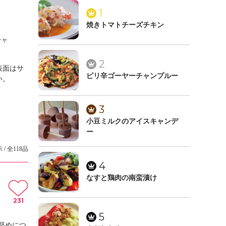
1
焼きトマトチーズチキン
チャ
2
表面はサ
ピリ辛ゴーヤーチャンプルー
い。
3
小豆ミルクのアイスキャンデ
ー
 / 全118品
4
なすと鶏肉の南蛮漬け
231
5
堅めにつ