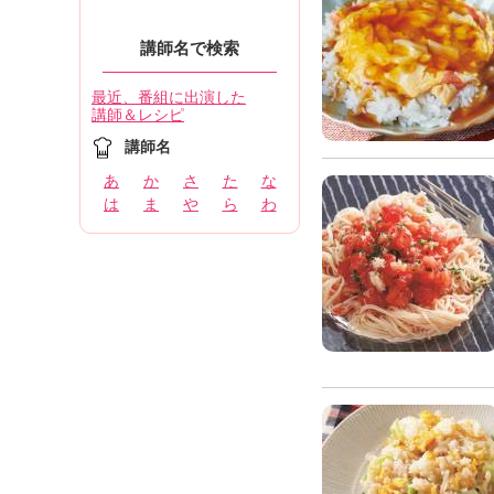
講師名で検索
最近、番組に出演した
講師＆レシピ
講師名
あ
か
さ
た
な
は
ま
や
ら
わ