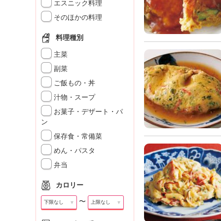
」
エスニック料理
そのほかの料理
料理種別
主菜
副菜
ご飯もの・丼
汁物・スープ
お菓子・デザート・パ
ン
保存食・常備菜
めん・パスタ
弁当
カロリー
〜
▼
▼