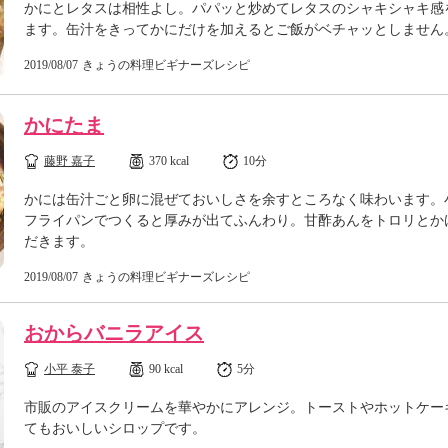
かにとレタスは相性よし。パパッと炒めてレタスのシャキシャキ感
ます。缶汁をきってかにだけを加えるとご飯がベチャッとしません
2019/08/07
きょうの料理ビギナーズレシピ
かにたま
藤野 嘉子
370 kcal
10分
かには缶汁ごと卵に混ぜておいしさを余すところなく味わいます。
フライパンでつくると厚みが出てふんわり。甘酢あんをトロリとか
だきます。
2019/08/07
きょうの料理ビギナーズレシピ
おからバニラアイス
小平 泰子
90 kcal
5分
市販のアイスクリームを華やかにアレンジ。トーストやホットケー
てもおいしいシロップです。