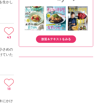
を生かし
。
43
放送＆テキストをみる
小さめの
けていた
13
キにかけ