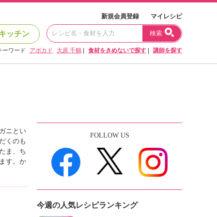
新規会員登録
マイレシピ
キッチン
検索
キーワード
アボカド
大原 千鶴
|
食材をきめないで探す
|
講師を探す
ガニとい
FOLLOW US
だくのも
たま、ち
ます。か
今週の人気レシピランキング