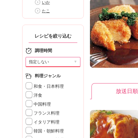
いか
K
エ
たこ
デ
ュ
ケ
ー
レシピを絞り込む
シ
ョ
調理時間
ナ
ル
▼
「
み
料理ジャンル
ん
和食・日本料理
な
放送日順
の
洋食
き
中国料理
ょ
フランス料理
う
の
イタリア料理
料
韓国・朝鮮料理
理