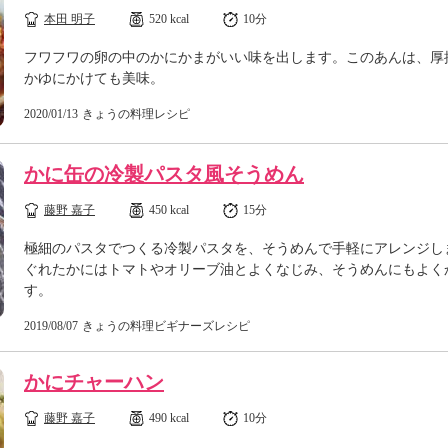
本田 明子
520 kcal
10分
フワフワの卵の中のかにかまがいい味を出します。このあんは、厚
かゆにかけても美味。
2020/01/13
きょうの料理レシピ
かに缶の冷製パスタ風そうめん
藤野 嘉子
450 kcal
15分
極細のパスタでつくる冷製パスタを、そうめんで手軽にアレンジし
ぐれたかにはトマトやオリーブ油とよくなじみ、そうめんにもよく
す。
2019/08/07
きょうの料理ビギナーズレシピ
かにチャーハン
藤野 嘉子
490 kcal
10分