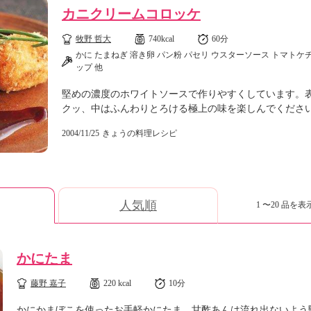
カニクリームコロッケ
牧野 哲大
740kcal
60分
かに たまねぎ 溶き卵 パン粉 パセリ ウスターソース トマトケ
ップ 他
堅めの濃度のホワイトソースで作りやすくしています。
クッ、中はふんわりとろける極上の味を楽しんでくださ
2004/11/25
きょうの料理レシピ
人気順
1 〜20 品を表示
かにたま
藤野 嘉子
220 kcal
10分
かにかまぼこを使ったお手軽かにたま。甘酢あんは流れ出ないよう