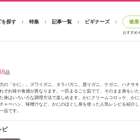
ピを探す
特集
記事一覧
ビギナーズ
健康
/
/
/
/
おすすめ
覧
18
品
力の「かに」。ズワイガニ、タラバガニ、渡りガニ、ケガニ、ハナサキ
れぞれ味や食感が異なります。一匹まるごと茹でて、そのまま身をいた
た身はいろいろな調理方法で楽しめます。かにクリームコロッケ、かに
チャーハン、味噌汁など、かにのほぐし身を使った人気レシピを紹介し
一品です。
シピ