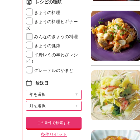
レシピの種類
きょうの料理
きょうの料理ビギナー
ズ
みんなのきょうの料理
きょうの健康
平野レミの早わざレシ
ピ！
グレーテルのかまど
放送日
▼
▼
この条件で検索する
条件リセット