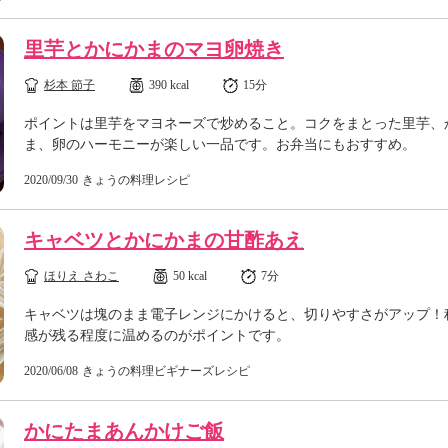
里芋とかにかまのマヨ卵焼き
杉本 節子
390 kcal
15分
ポイントは里芋をマヨネーズで炒めること。コクをまとった里芋、
ま、卵のハーモニーが楽しい一品です。お弁当にもおすすめ。
2020/09/30
きょうの料理レシピ
キャベツとかにかまの甘酢あえ
ほりえ さわこ
50 kcal
7分
キャベツは塊のまま電子レンジにかけると、切りやすさがアップ！
感が残る程度に温めるのがポイントです。
2020/06/08
きょうの料理ビギナーズレシピ
かにたまあんかけご飯