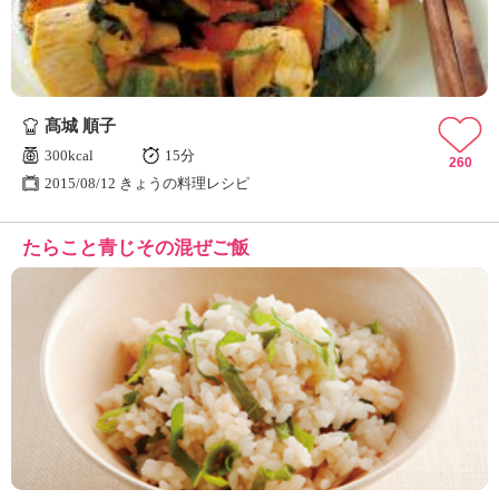
髙城 順子
300kcal
15分
260
2015/08/12 きょうの料理レシピ
たらこと青じその混ぜご飯