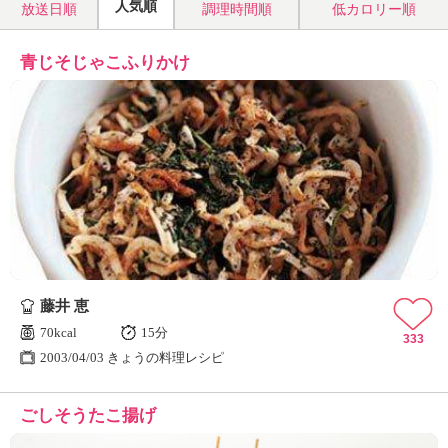
人気順
放送日順
調理時間順
低カロリー順
青じそじゃこふりかけ
藤井 恵
70kcal
15分
333
2003/04/03 きょうの料理レシピ
ごしそうたこ揚げ