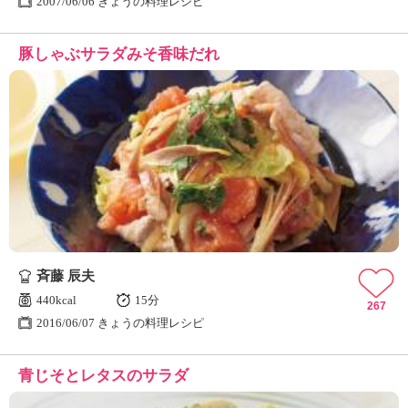
2007/06/06 きょうの料理レシピ
豚しゃぶサラダみそ香味だれ
斉藤 辰夫
440kcal
15分
267
2016/06/07 きょうの料理レシピ
青じそとレタスのサラダ