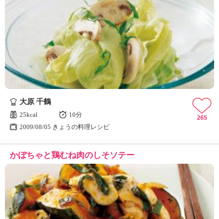
大原 千鶴
25kcal
10分
265
2009/08/05 きょうの料理レシピ
かぼちゃと鶏むね肉のしそソテー