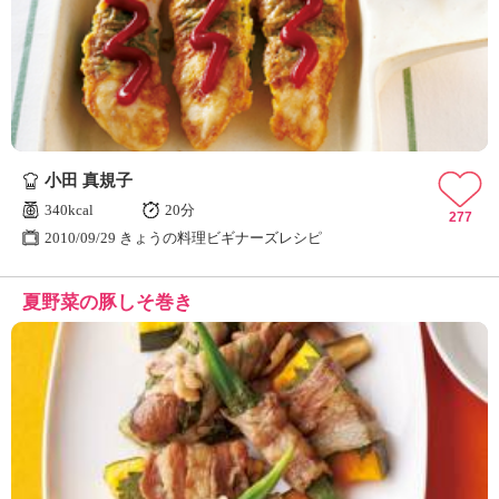
小田 真規子
340kcal
20分
277
2010/09/29 きょうの料理ビギナーズレシピ
夏野菜の豚しそ巻き