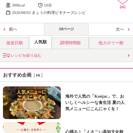
300kcal
10分
241
2020/08/03 きょうの料理ビギナーズレシピ
前へ
3/8ページ
次へ
人気順
放送日順
調理時間順
低カロリー順
レシピを絞り込む
おすすめ企画
PR
海外で人気の「Konjac」で、お
いしくヘルシーな食生活 夏の人
気メニューにこんにゃくを！
心踊る！「よさこい高知文化祭