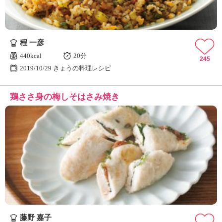
程 一彦
440kcal
20分
245
2019/10/29 きょうの料理レシピ
鶏ささ身の梅しそはさみ焼き
藤野 嘉子