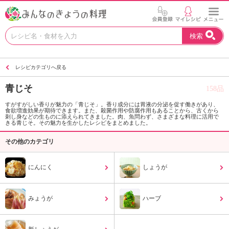
お
検索
い
し
い
レシピカテゴリへ戻る
レ
シ
青じそ
158品
ピ
を
すがすがしい香りが魅力の「青じそ」。香り成分には胃液の分泌を促す働きがあり、
食欲増進効果が期待できます。また、殺菌作用や防腐作用もあることから、古くから
見
刺し身などの生ものに添えられてきました。肉、魚問わず、さまざまな料理に活用で
つ
きる青じそ。その魅力を生かしたレシピをまとめました。
け
その他のカテゴリ
よ
う
。
にんにく
しょうが
N
H
K
みょうが
ハーブ
エ
デ