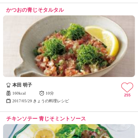
かつおの青じそタルタル
本田 明子
160kcal
10分
255
2017/05/29 きょうの料理レシピ
チキンソテー 青じそミントソース