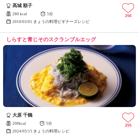
髙城 順子
280 kcal
5分
256
2010/03/01 きょうの料理ビギナーズレシピ
しらすと青じそのスクランブルエッグ
大原 千鶴
200kcal
5分
255
2024/05/15 きょうの料理レシピ