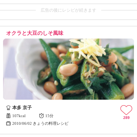
広告の後にレシピが続きます
オクラと大豆のしそ風味
本多 京子
107kcal
15分
289
2010/06/02 きょうの料理レシピ