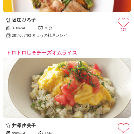
堀江 ひろ子
310kcal
20分
271
2017/07/03 きょうの料理レシピ
トロトロしそチーズオムライス
井澤 由美子
550kcal
15分