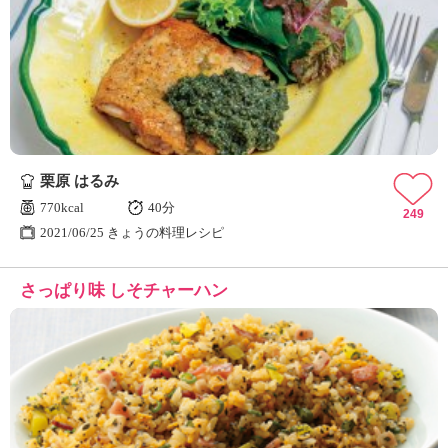
栗原 はるみ
770kcal
40分
249
2021/06/25 きょうの料理レシピ
さっぱり味 しそチャーハン