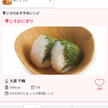
新しょうが
ュ
ケ
ー
青じそのおすすめレシピ
シ
青じそおにぎり
ョ
ナ
ル
「
み
ん
な
の
き
ょ
う
の
大原 千鶴
料
理
340kcal
5分
192
」
2016/08/25 きょうの料理レシピ