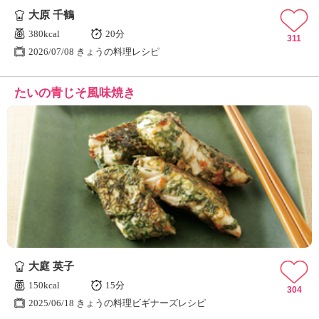
大原 千鶴
380kcal
20分
311
2026/07/08 きょうの料理レシピ
たいの青じそ風味焼き
大庭 英子
150kcal
15分
304
2025/06/18 きょうの料理ビギナーズレシピ