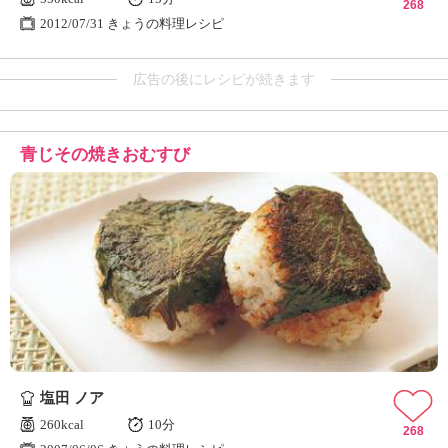
268
2012/07/31 きょうの料理レシピ
広告の後にレシピが続きます
青じその焼きおむすび
塩田 ノア
260kcal
10分
268