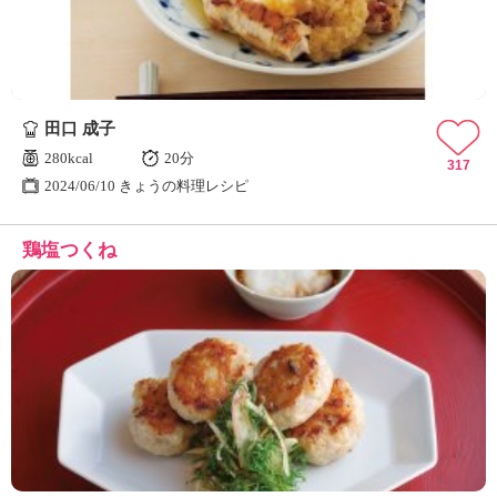
田口 成子
280kcal
20分
317
2024/06/10 きょうの料理レシピ
鶏塩つくね