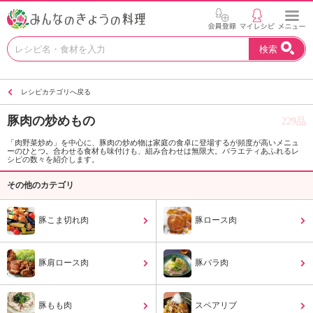
お
検索
い
し
い
レシピカテゴリへ戻る
レ
シ
豚肉の炒めもの
229品
ピ
を
「肉野菜炒め」を中心に、豚肉の炒め物は家庭の食卓に登場するが頻度が高いメニュ
ーのひとつ。合わせる食材も味付けも、組み合わせは無限大。バラエティあふれるレ
見
シピの数々を紹介します。
つ
け
その他のカテゴリ
よ
う
豚こま切れ肉
豚ロース肉
。
N
H
豚肩ロース肉
豚バラ肉
K
エ
デ
豚もも肉
スペアリブ