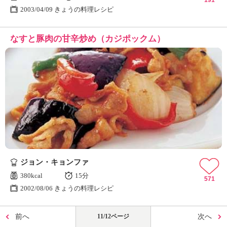
191
2003/04/09 きょうの料理レシピ
なすと豚肉の甘辛炒め（カジポックム）
ジョン・キョンファ
380kcal
15分
571
2002/08/06 きょうの料理レシピ
前へ
11/12ページ
次へ