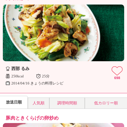
西部 るみ
250kcal
25分
698
2014/04/16 きょうの料理レシピ
放送日順
人気順
調理時間順
低カロリー順
豚肉ときくらげの卵炒め