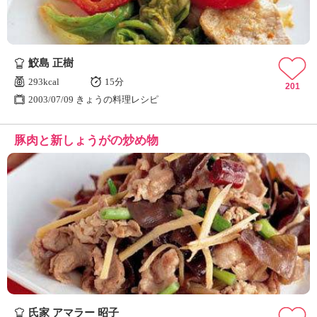
鮫島 正樹
293kcal
15分
201
2003/07/09 きょうの料理レシピ
豚肉と新しょうがの炒め物
氏家 アマラー 昭子