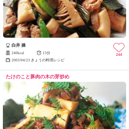
白井 操
240kcal
15分
244
2003/04/23 きょうの料理レシピ
たけのこと豚肉の木の芽炒め