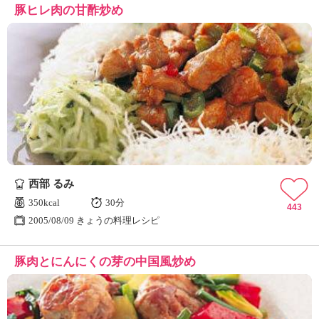
豚ヒレ肉の甘酢炒め
西部 るみ
350kcal
30分
443
2005/08/09 きょうの料理レシピ
豚肉とにんにくの芽の中国風炒め