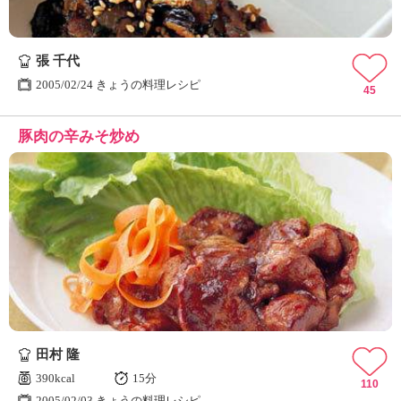
張 千代
2005/02/24 きょうの料理レシピ
45
豚肉の辛みそ炒め
田村 隆
390kcal
15分
110
2005/02/03 きょうの料理レシピ