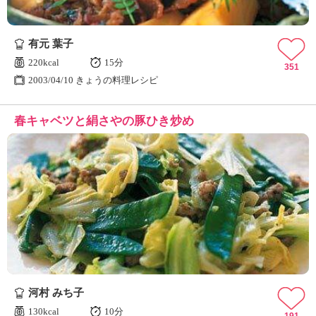
有元 葉子
220kcal
15分
351
2003/04/10 きょうの料理レシピ
春キャベツと絹さやの豚ひき炒め
河村 みち子
130kcal
10分