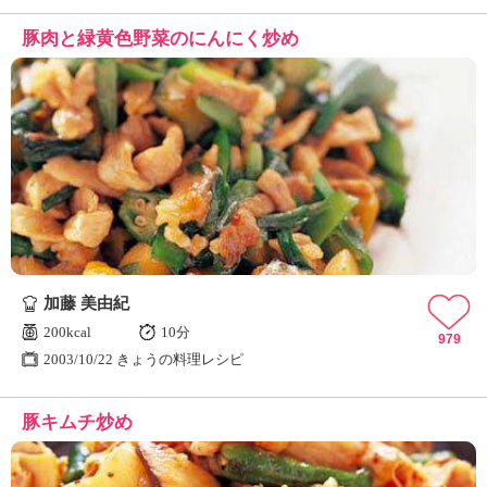
豚肉と緑黄色野菜のにんにく炒め
加藤 美由紀
200kcal
10分
979
2003/10/22 きょうの料理レシピ
豚キムチ炒め