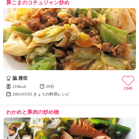
豚こまのコチュジャン炒め
脇 雅世
210kcal
20分
1345
2003/05/05 きょうの料理レシピ
わかめと豚肉の炒め物