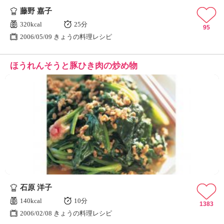
藤野 嘉子
320kcal
25分
95
2006/05/09 きょうの料理レシピ
ほうれんそうと豚ひき肉の炒め物
石原 洋子
140kcal
10分
1383
2006/02/08 きょうの料理レシピ