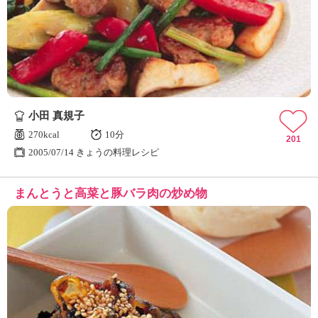
小田 真規子
270kcal
10分
201
2005/07/14 きょうの料理レシピ
まんとうと高菜と豚バラ肉の炒め物