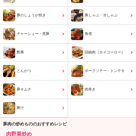
ュ
ケ
ー
豚のしょうが焼き
豚しゃぶ・冷しゃぶ
シ
ョ
ナ
チャーシュー・煮豚
角煮
ル
「
み
酢豚
回鍋肉（ホイコーロー）
ん
な
とんかつ
の
ポークソテー・トンテキ
き
ょ
豚キムチ
肉巻き
う
の
料
豚汁
理
」
豚肉の炒めもののおすすめレシピ
肉野菜炒め