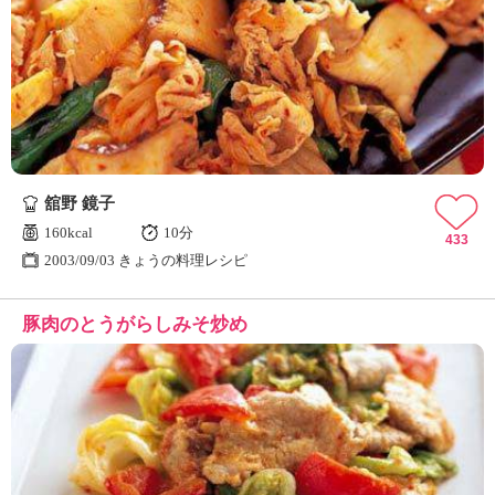
舘野 鏡子
160kcal
10分
433
2003/09/03 きょうの料理レシピ
豚肉のとうがらしみそ炒め