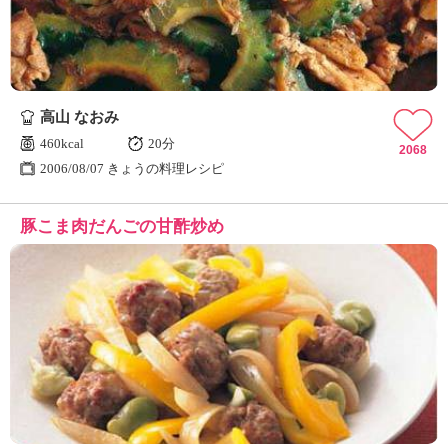
高山 なおみ
460kcal
20分
2068
2006/08/07 きょうの料理レシピ
豚こま肉だんごの甘酢炒め