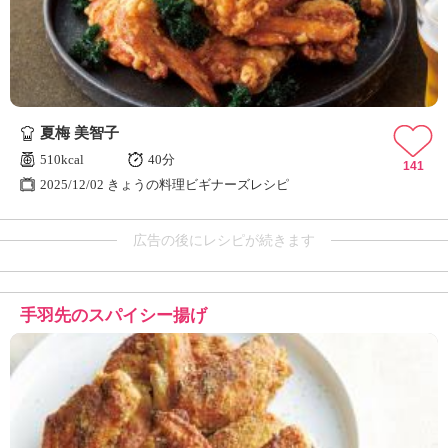
夏梅 美智子
510kcal
40分
141
2025/12/02 きょうの料理ビギナーズレシピ
広告の後にレシピが続きます
手羽先のスパイシー揚げ