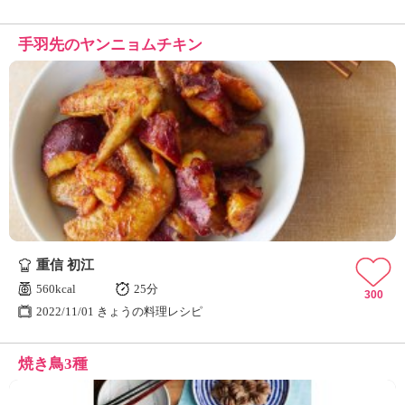
手羽先のヤンニョムチキン
重信 初江
560kcal
25分
300
2022/11/01 きょうの料理レシピ
焼き鳥3種