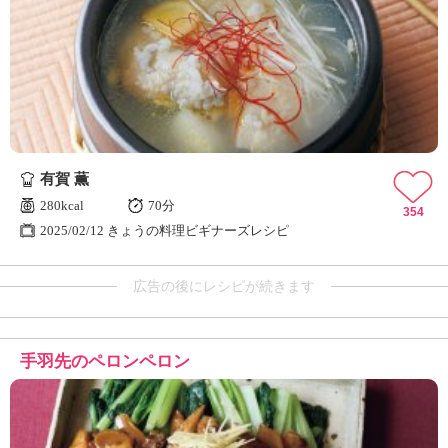
有賀 薫
280kcal
70分
354
2025/02/12 きょうの料理ビギナーズレシピ
広告の後にレシピが続きます
手羽先のペロンペロン