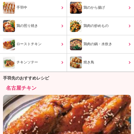
ュ
ケ
手羽中
鶏のから揚げ
ー
シ
鶏の照り焼き
ョ
鶏肉の炒めもの
ナ
ル
ローストチキン
鶏肉の鍋・水炊き
「
み
ん
チキンソテー
焼き鳥
な
の
き
手羽先のおすすめレシピ
ょ
名古屋チキン
う
の
料
理
」