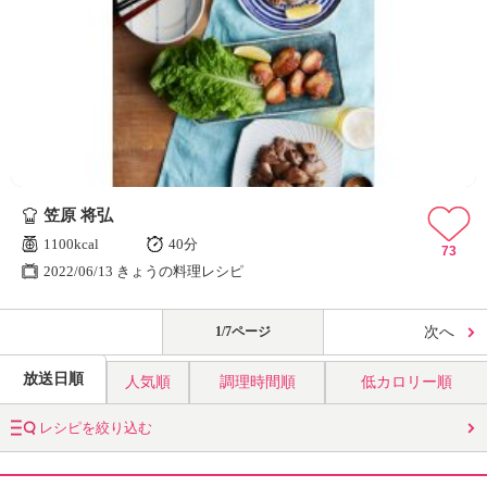
笠原 将弘
1100kcal
40分
73
2022/06/13 きょうの料理レシピ
1/7ページ
次へ
放送日順
人気順
調理時間順
低カロリー順
レシピを絞り込む