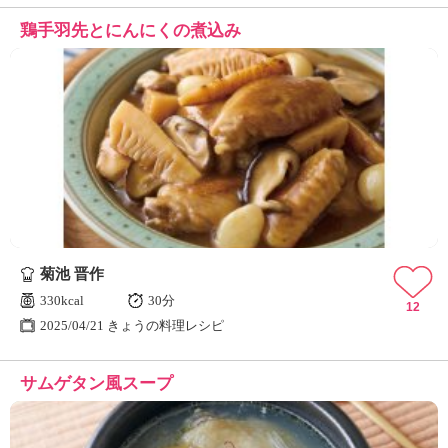
鶏手羽先とにんにくの煮込み
菊池 晋作
330kcal
30分
12
2025/04/21 きょうの料理レシピ
サムゲタン風スープ