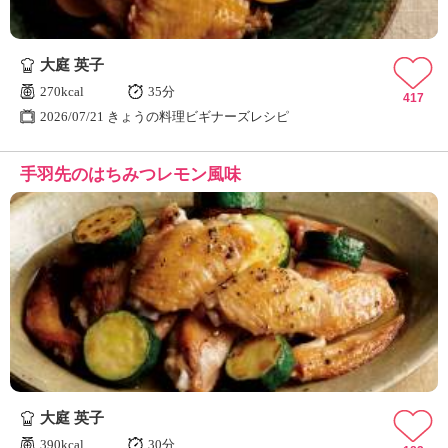
大庭 英子
270kcal
35分
417
2026/07/21 きょうの料理ビギナーズレシピ
手羽先のはちみつレモン風味
大庭 英子
390kcal
30分