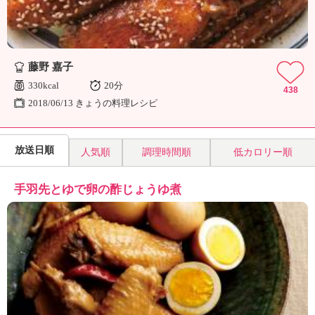
藤野 嘉子
330kcal
20分
438
2018/06/13 きょうの料理レシピ
放送日順
人気順
調理時間順
低カロリー順
手羽先とゆで卵の酢じょうゆ煮