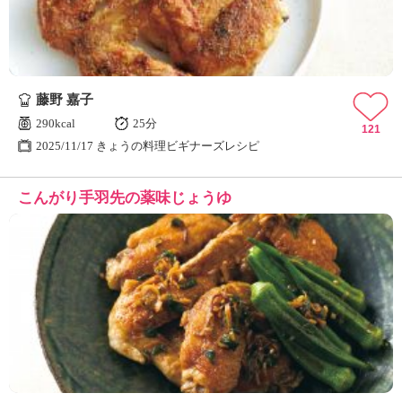
藤野 嘉子
290kcal
25分
121
2025/11/17 きょうの料理ビギナーズレシピ
こんがり手羽先の薬味じょうゆ