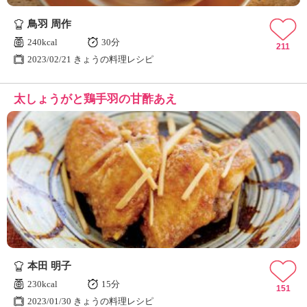
鳥羽 周作
240kcal
30分
211
2023/02/21 きょうの料理レシピ
太しょうがと鶏手羽の甘酢あえ
本田 明子
230kcal
15分
151
2023/01/30 きょうの料理レシピ