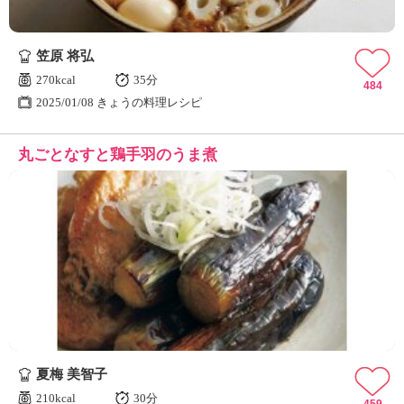
笠原 将弘
270kcal
35分
484
2025/01/08 きょうの料理レシピ
丸ごとなすと鶏手羽のうま煮
夏梅 美智子
210kcal
30分