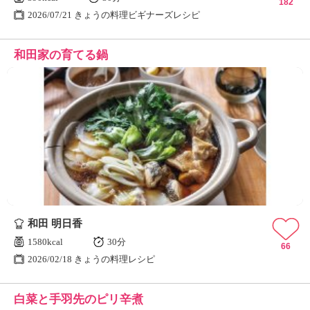
182
2026/07/21 きょうの料理ビギナーズレシピ
和田家の育てる鍋
和田 明日香
1580kcal
30分
66
2026/02/18 きょうの料理レシピ
白菜と手羽先のピリ辛煮