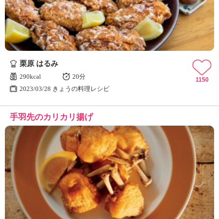
栗原 はるみ
290kcal
20分
1150
2023/03/28 きょうの料理レシピ
手羽先のカリカリ揚げ