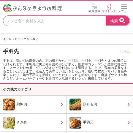
お
検索
い
し
い
レシピカテゴリへ戻る
レ
シ
手羽先
129品
ピ
を
手羽は、鶏の羽の部分の肉。羽の根元から、手羽元、手羽中、手羽先と３つの部位に
わけられます。手羽先は肉よりも皮の部分が多く、脂肪やコラーゲンが豊富な部位で
見
す。スープや炒め煮、グリル焼きなど骨付きのまま調理することで、鶏肉の栄養をま
つ
るごといただけます。煮込んで美味しい出汁をとったり、焼いて皮のパリパリ食感を
楽しんだり、鶏の手羽先を美味しくいただくレシピを紹介します。唐揚げやグリル焼
け
きなど、ホームパーティーやお弁当で大活躍するレシピも掲載しています。
よ
その他のカテゴリ
う
。
N
鶏胸肉
鶏もも肉
H
K
エ
ささ身
手羽元
デ