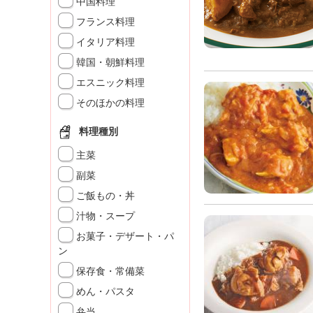
中国料理
」
フランス料理
イタリア料理
韓国・朝鮮料理
エスニック料理
そのほかの料理
料理種別
主菜
副菜
ご飯もの・丼
汁物・スープ
お菓子・デザート・パ
ン
保存食・常備菜
めん・パスタ
弁当