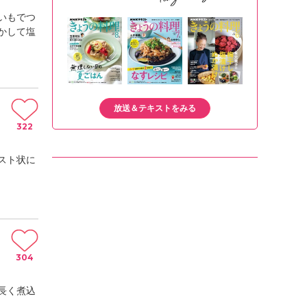
いもでつ
かして塩
放送＆テキストをみる
322
スト状に
304
長く煮込