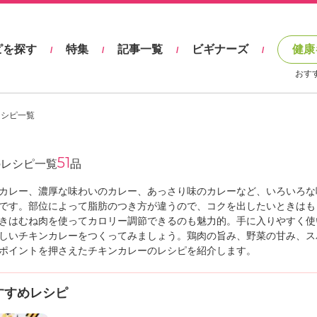
ピを探す
特集
記事一覧
ビギナーズ
健康
/
/
/
/
おす
レシピ一覧
51
レシピ一覧
品
カレー、濃厚な味わいのカレー、あっさり味のカレーなど、いろいろな
です。部位によって脂肪のつき方が違うので、コクを出したいときはも
きはむね肉を使ってカロリー調節できるのも魅力的。手に入りやすく使
しいチキンカレーをつくってみましょう。鶏肉の旨み、野菜の甘み、ス
ポイントを押さえたチキンカレーのレシピを紹介します。
すすめレシピ