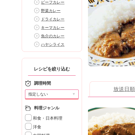
ビーフカレー
K
エ
野菜カレー
デ
ドライカレー
ュ
キーマカレー
ケ
ー
魚介のカレー
シ
ハヤシライス
ョ
ナ
ル
「
レシピを絞り込む
み
ん
調理時間
な
放送日順
の
▼
き
ょ
料理ジャンル
う
の
和食・日本料理
料
洋食
理