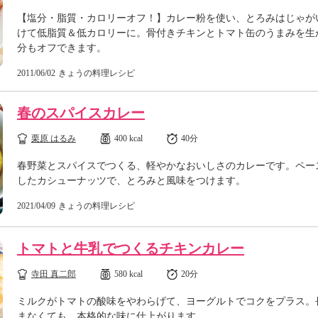
【塩分・脂質・カロリーオフ！】カレー粉を使い、とろみはじゃが
けて低脂質＆低カロリーに。骨付きチキンとトマト缶のうまみを生
分もオフできます。
2011/06/02
きょうの料理レシピ
春のスパイスカレー
栗原 はるみ
400 kcal
40分
春野菜とスパイスでつくる、軽やかなおいしさのカレーです。ペー
したカシューナッツで、とろみと風味をつけます。
2021/04/09
きょうの料理レシピ
トマトと牛乳でつくるチキンカレー
寺田 真二郎
580 kcal
20分
ミルクがトマトの酸味をやわらげて、ヨーグルトでコクをプラス。
まなくても、本格的な味に仕上がります。