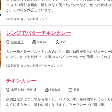
っぷりの骨付き鶏肉、惜しみなく使ったバターなど、使った食材の
が、その味を保証しています。
2013/04/18
きょうの料理レシピ
レンジでバターチキンカレー
武蔵 裕子
550 kcal
15分
カレー粉とヨーグルトをもみ込むと、鶏むね肉が柔らかジューシー
レンジにかけるだけで、人気のスパイシーカレーが簡単につくれま
2025/09/15
きょうの料理ビギナーズレシピ
チキンカレー
水野 仁輔・伊東 盛
840 kcal
45分
鶏肉は塩水につけてから焼くと、パサつかず、短時間でもじっくり
ように柔らかく、味わい深くなります。マーマレードが隠し味。