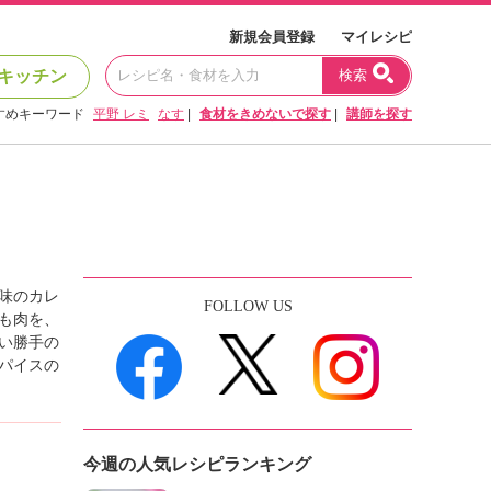
新規会員登録
マイレシピ
キッチン
検索
すめキーワード
平野 レミ
なす
|
食材をきめないで探す
|
講師を探す
味のカレ
FOLLOW US
も肉を、
い勝手の
パイスの
今週の人気レシピランキング