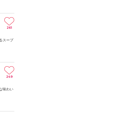
261
るスープ
249
な味わい