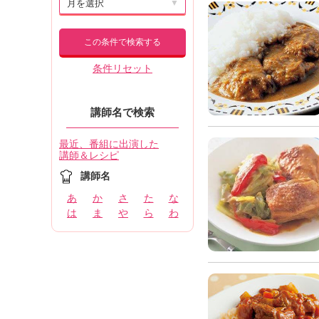
▼
この条件で検索する
条件リセット
講師名で検索
最近、番組に出演した
講師＆レシピ
講師名
あ
か
さ
た
な
は
ま
や
ら
わ