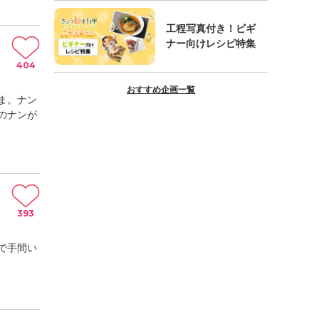
工程写真付き！ビギ
ナー向けレシピ特集
404
おすすめ企画一覧
ま。ナン
のナンが
393
で手間い