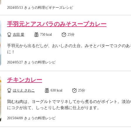
2024/05/13
きょうの料理ビギナーズレシピ
手羽元とアスパラのみそスープカレー
吉田 愛
750 kcal
25分
手羽元から出るだしが、おいしさの土台。みそとバターでコクのあ
に！
2024/05/27
きょうの料理レシピ
チキンカレー
ほりえ さわこ
630 kcal
25分
鶏むね肉は、ヨーグルトでマリネしてから煮るのがポイント。淡泊
にコクが出て、しっとりした食感に仕上がります。
2015/04/09
きょうの料理レシピ