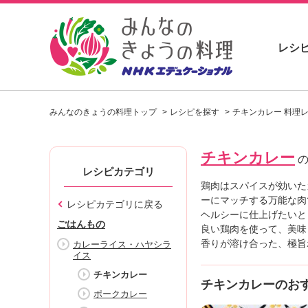
レシ
お
い
みんなのきょうの料理トップ
レシピを探す
チキンカレー 料理
し
い
レ
チキンカレー
シ
の
ピ
レシピカテゴリ
を
鶏肉はスパイスが効いた
見
ーにマッチする万能な肉
レシピカテゴリに戻る
つ
ヘルシーに仕上げたいと
ごはんもの
け
良い鶏肉を使って、美味
よ
香りが溶け合った、極旨
カレーライス・ハヤシラ
イス
う
。
チキンカレー
チキンカレーのお
N
ポークカレー
H