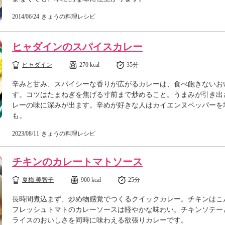
2014/06/24
きょうの料理レシピ
ヒャダインのスパイスカレー
ヒャダイン
270 kcal
35分
辛みと甘み、スパイシーな香りが広がるカレーは、食べ飽きないお
す。コツはたまねぎを焦げる寸前まで炒めること。うまみが引き出
レーの味に深みが出ます。辛めが好きな人はカイエンヌペッパーを
も。
2023/08/11
きょうの料理レシピ
チキンのカレートマトソース
夏梅 美智子
900 kcal
25分
長時間煮込まず、炒め物感覚でつくるクイックカレー。チキンはこ
フレッシュトマトのカレーソースは軽やかな味わい。チキンソテー
ライスのおいしさを同時に味わえる欲張りカレーです。