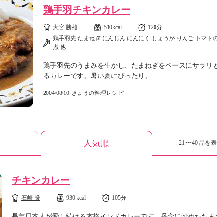
鶏手羽チキンカレー
大宮 勝雄
530kcal
120分
鶏手羽先 たまねぎ にんじん にんにく しょうが りんご トマト
煮 他
鶏手羽先のうまみを生かし、たまねぎをベースにサラリ
るカレーです。暑い夏にぴったり。
2004/08/10
きょうの料理レシピ
人気順
21 〜40 品を表
チキンカレー
石崎 厳
930 kcal
105分
長年日本人が愛し続ける本格インドカレーです。丹念に炒めたたま