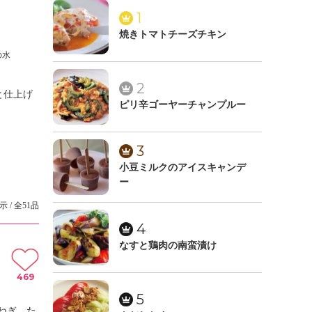
1
焼きトマトチーズチキン
の水
2
と仕上げ
ピリ辛ゴーヤーチャンプルー
3
小豆ミルクのアイスキャンデ
ー
示 / 全51品
4
なすと鶏肉の南蛮漬け
469
5
ねぎ、た