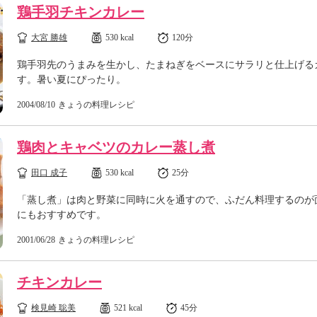
鶏手羽チキンカレー
大宮 勝雄
530 kcal
120分
鶏手羽先のうまみを生かし、たまねぎをベースにサラリと仕上げる
す。暑い夏にぴったり。
2004/08/10
きょうの料理レシピ
鶏肉とキャベツのカレー蒸し煮
田口 成子
530 kcal
25分
「蒸し煮」は肉と野菜に同時に火を通すので、ふだん料理するのが
にもおすすめです。
2001/06/28
きょうの料理レシピ
チキンカレー
検見崎 聡美
521 kcal
45分