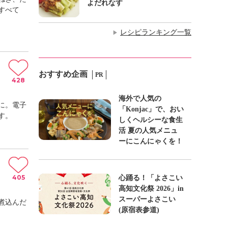
よだれなす
すべて
レシピランキング一覧
▶
おすすめ企画
PR
428
海外で人気の
に。電子
「Konjac」で、おい
す。
しくヘルシーな食生
活 夏の人気メニュ
ーにこんにゃくを！
405
心踊る！「よさこい
高知文化祭 2026」in
スーパーよさこい
煮込んだ
(原宿表参道)