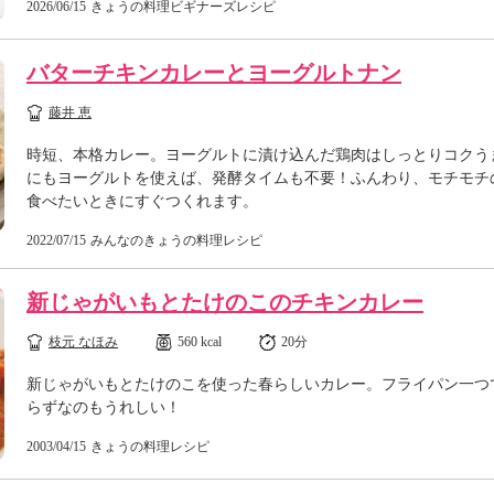
2026/06/15
きょうの料理ビギナーズレシピ
バターチキンカレーとヨーグルトナン
藤井 恵
時短、本格カレー。ヨーグルトに漬け込んだ鶏肉はしっとりコクう
にもヨーグルトを使えば、発酵タイムも不要！ふんわり、モチモチ
食べたいときにすぐつくれます。
2022/07/15
みんなのきょうの料理レシピ
新じゃがいもとたけのこのチキンカレー
枝元 なほみ
560 kcal
20分
新じゃがいもとたけのこを使った春らしいカレー。フライパン一つ
らずなのもうれしい！
2003/04/15
きょうの料理レシピ