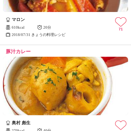
マロン
610kcal
20分
71
2018/07/31 きょうの料理レシピ
豚汁カレー
奥村 彪生
270kcal
40分