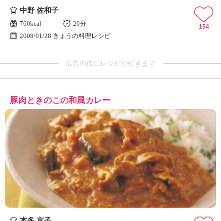
中野 佐和子
760kcal
20分
154
2008/01/28 きょうの料理レシピ
広告の後にレシピが続きます
豚肉ときのこの和風カレー
本多 京子