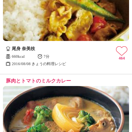
尾身 奈美枝
660kcal
7分
464
2016/08/08 きょうの料理レシピ
豚肉とトマトのミルクカレー