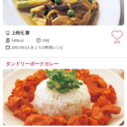
上柿元 勝
540kcal
10分
171
2001/06/14 きょうの料理レシピ
タンドリーポークカレー