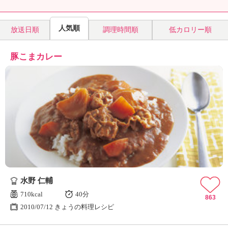
人気順
放送日順
調理時間順
低カロリー順
豚こまカレー
水野 仁輔
710kcal
40分
863
2010/07/12 きょうの料理レシピ