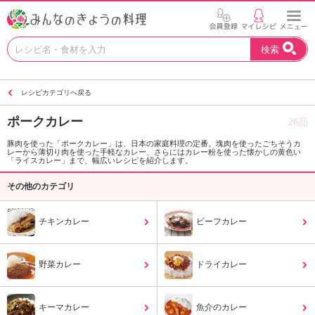
お
検索
い
し
い
レシピカテゴリへ戻る
レ
シ
ポークカレー
26品
ピ
を
豚肉を使った「ポークカレー」は、日本の家庭料理の定番。塊肉を使ったごちそうカ
レーから薄切り肉を使った手軽なカレー、さらにはカレー粉を使った懐かしの黄色い
見
「ライスカレー」まで、幅広いレシピを紹介します。
つ
け
その他のカテゴリ
よ
う
チキンカレー
ビーフカレー
。
N
H
野菜カレー
ドライカレー
K
エ
デ
キーマカレー
魚介のカレー