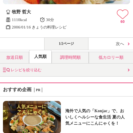
牧野 哲大
1110kcal
30分
60
2006/01/16 きょうの料理レシピ
1/2ページ
次へ
人気順
放送日順
調理時間順
低カロリー順
レシピを絞り込む
おすすめ企画
PR
海外で人気の「Konjac」で、お
いしくヘルシーな食生活 夏の人
気メニューにこんにゃくを！