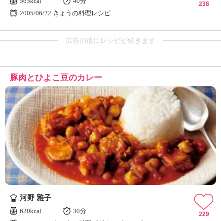
565kcal
40分
238
2005/06/22 きょうの料理レシピ
広告の後にレシピが続きます
豚肉とひよこ豆のカレー
河野 雅子
620kcal
30分
229