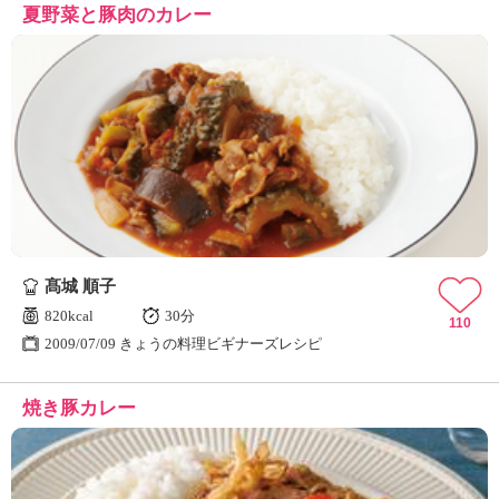
夏野菜と豚肉のカレー
髙城 順子
820kcal
30分
110
2009/07/09 きょうの料理ビギナーズレシピ
焼き豚カレー