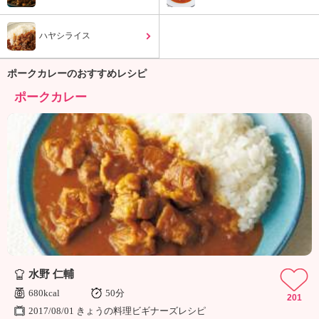
ュ
ケ
ー
ハヤシライス
シ
ョ
ポークカレーのおすすめレシピ
ナ
ル
ポークカレー
「
み
ん
な
の
き
ょ
う
の
料
理
」
水野 仁輔
680kcal
50分
201
2017/08/01 きょうの料理ビギナーズレシピ