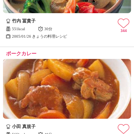
竹内 冨貴子
551kcal
30分
344
2005/01/26 きょうの料理レシピ
ポークカレー
小田 真規子