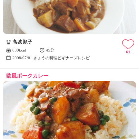
髙城 順子
830kcal
45分
61
2008/07/01 きょうの料理ビギナーズレシピ
欧風ポークカレー