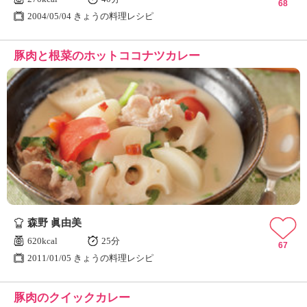
68
2004/05/04 きょうの料理レシピ
豚肉と根菜のホットココナツカレー
森野 眞由美
620kcal
25分
67
2011/01/05 きょうの料理レシピ
豚肉のクイックカレー