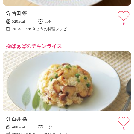
古田 等
520kcal
15分
9
2018/09/26 きょうの料理レシピ
操ばぁばのチキンライス
白井 操
400kcal
15分
8