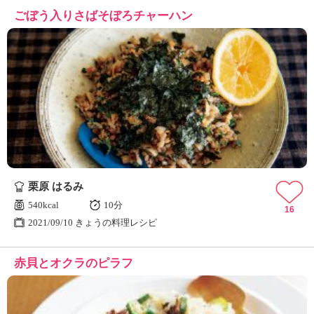
ごぼう入りさばそぼろチャーハン
栗原 はるみ
540kcal
10分
16
2021/09/10 きょうの料理レシピ
赤貝とオクラのピラフ