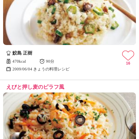
鮫島 正樹
470kcal
90分
16
2009/06/04 きょうの料理レシピ
えびと押し麦のピラフ風