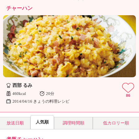
ュ
ケ
チャーハン
ー
シ
ョ
ナ
ル
「
み
ん
な
の
き
西部 るみ
ょ
う
460kcal
20分
86
の
2014/04/16 きょうの料理レシピ
料
理
」
人気順
放送日順
調理時間順
低カロリー順