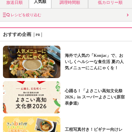
人気順
放送日順
調理時間順
低カロリー順
レシピを絞り込む
おすすめ企画
PR
海外で人気の「Konjac」で、お
いしくヘルシーな食生活 夏の人
気メニューにこんにゃくを！
心踊る！「よさこい高知文化祭
2026」in スーパーよさこい(原宿
表参道)
工程写真付き！ビギナー向けレ