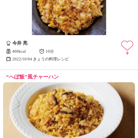
今井 亮
460kcal
10分
9
2022/10/04 きょうの料理レシピ
“へぼ飯”風チャーハン