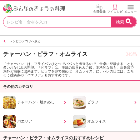
お
検索
い
し
い
レシピカテゴリへ戻る
レ
シ
チャーハン・ピラフ・オムライス
349品
ピ
を
「チャーハン」は、フライパンひとつでパパっと出来るので、食卓に登場することも
多いおなじみの料理。「ピラフ」は、洋風の炊き込みご飯。本格的な味も、炊飯器で
見
意外と簡単に出来ます。ピラフを卵で包めば「オムライス」に。ハレの日には、ごち
つ
そう感満点の「パエリア」もおすすめです。
け
その他のカテゴリ
よ
う
。
チャーハン・焼きめし
ピラフ
N
H
K
パエリア
オムライス
エ
デ
チャーハン・ピラフ・オムライスのおすすめレシピ