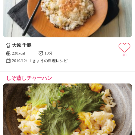
大原 千鶴
230kcal
10分
20
2019/12/11 きょうの料理レシピ
しそ蒸しチャーハン