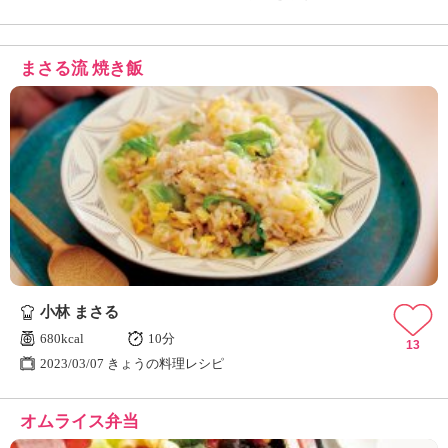
まさる流 焼き飯
小林 まさる
680kcal
10分
13
2023/03/07 きょうの料理レシピ
オムライス弁当