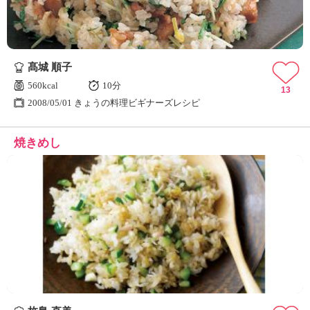
髙城 順子
560kcal
10分
13
2008/05/01 きょうの料理ビギナーズレシピ
焼きめし