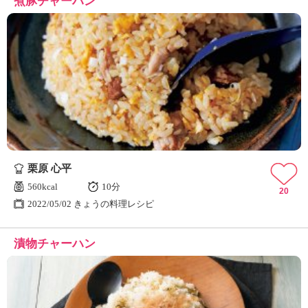
煮豚チャーハン
栗原 心平
560kcal
10分
20
2022/05/02 きょうの料理レシピ
漬物チャーハン