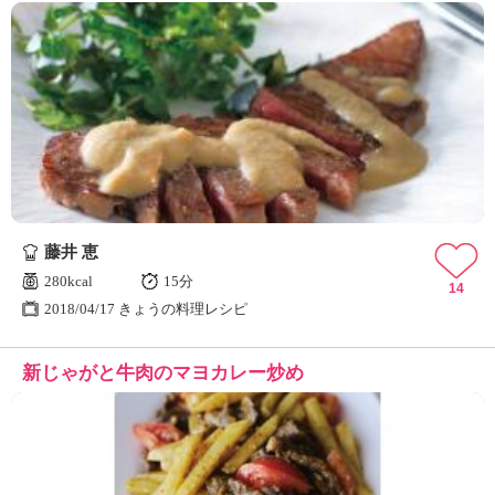
藤井 恵
280kcal
15分
14
2018/04/17 きょうの料理レシピ
新じゃがと牛肉のマヨカレー炒め