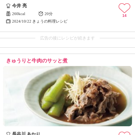
今井 亮
260kcal
20分
14
2024/10/22 きょうの料理レシピ
広告の後にレシピが続きます
きゅうりと牛肉のサッと煮
長谷川 あかり