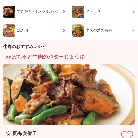
ュ
ケ
すき焼き・しゃぶしゃぶ
ステーキ
ー
シ
ョ
焼き肉
牛肉の炒めもの
ナ
ル
「
牛肉のおすすめレシピ
み
かぼちゃと牛肉のバターじょうゆ
ん
な
の
き
ょ
う
の
料
理
」
夏梅 美智子