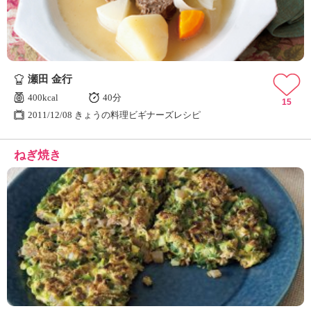
瀬田 金行
400kcal
40分
15
2011/12/08 きょうの料理ビギナーズレシピ
ねぎ焼き