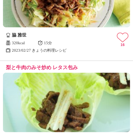
脇 雅世
320kcal
15分
16
2023/02/27 きょうの料理レシピ
梨と牛肉のみそ炒め レタス包み