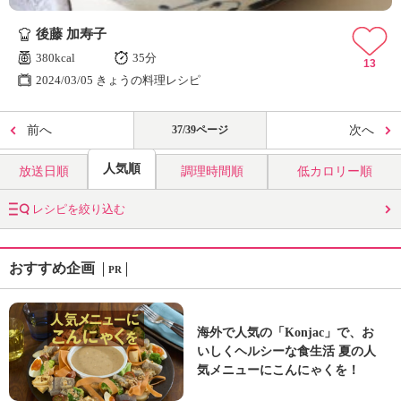
後藤 加寿子
380kcal
35分
13
2024/03/05 きょうの料理レシピ
前へ
37/39ページ
次へ
人気順
放送日順
調理時間順
低カロリー順
レシピを絞り込む
おすすめ企画
PR
海外で人気の「Konjac」で、お
いしくヘルシーな食生活 夏の人
気メニューにこんにゃくを！