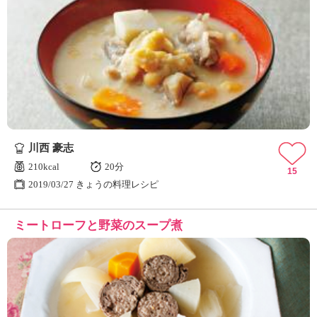
川西 豪志
210kcal
20分
15
2019/03/27 きょうの料理レシピ
ミートローフと野菜のスープ煮