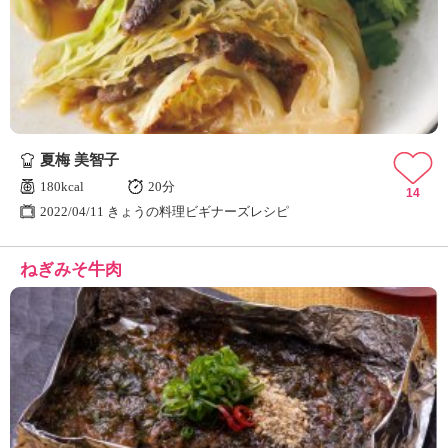
夏梅 美智子
180kcal
20分
14
2022/04/11 きょうの料理ビギナーズレシピ
ねぎみそ牛肉