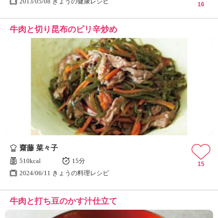
2013/05/08 きょうの健康レシピ
16
牛肉と切り昆布のピリ辛炒め
齋藤 菜々子
510kcal
15分
15
2024/06/11 きょうの料理レシピ
牛肉と打ち豆のかす汁仕立て