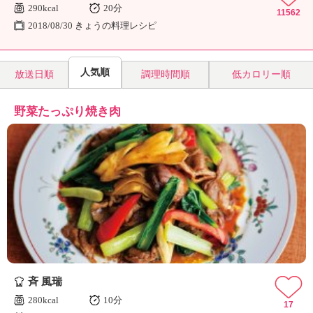
290kcal
20分
11562
2018/08/30 きょうの料理レシピ
人気順
放送日順
調理時間順
低カロリー順
野菜たっぷり焼き肉
斉 風瑞
280kcal
10分
17