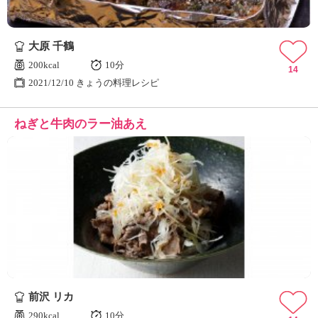
大原 千鶴
200kcal
10分
14
2021/12/10 きょうの料理レシピ
ねぎと牛肉のラー油あえ
前沢 リカ
290kcal
10分