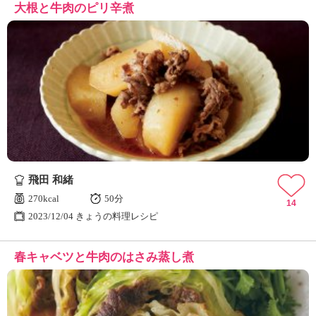
大根と牛肉のピリ辛煮
飛田 和緒
270kcal
50分
14
2023/12/04 きょうの料理レシピ
春キャベツと牛肉のはさみ蒸し煮