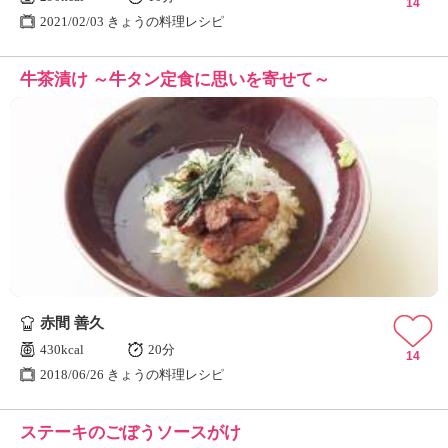
14
2021/02/03 きょうの料理レシピ
牛茶漬け ～牛タン定食に思いを寄せて～
赤間 善久
430kcal
20分
14
2018/06/26 きょうの料理レシピ
ステーキのごぼうソースがけ