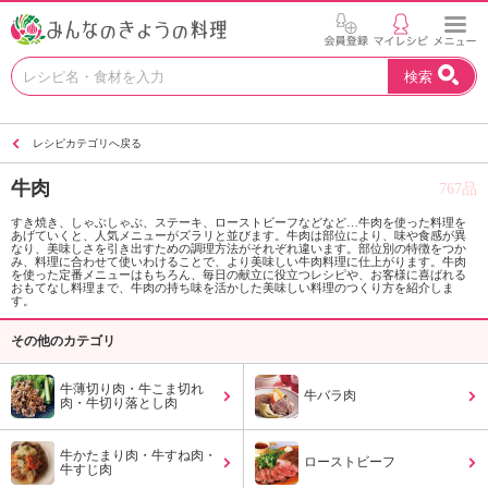
お
検索
い
し
い
レシピカテゴリへ戻る
レ
シ
牛肉
767品
ピ
を
すき焼き、しゃぶしゃぶ、ステーキ、ローストビーフなどなど…牛肉を使った料理を
あげていくと、人気メニューがズラリと並びます。牛肉は部位により、味や食感が異
見
なり、美味しさを引き出すための調理方法がそれぞれ違います。部位別の特徴をつか
つ
み、料理に合わせて使いわけることで、より美味しい牛肉料理に仕上がります。牛肉
を使った定番メニューはもちろん、毎日の献立に役立つレシピや、お客様に喜ばれる
け
おもてなし料理まで、牛肉の持ち味を活かした美味しい料理のつくり方を紹介しま
す。
よ
う
その他のカテゴリ
。
N
牛薄切り肉・牛こま切れ
牛バラ肉
H
肉・牛切り落とし肉
K
エ
牛かたまり肉・牛すね肉・
ローストビーフ
デ
牛すじ肉