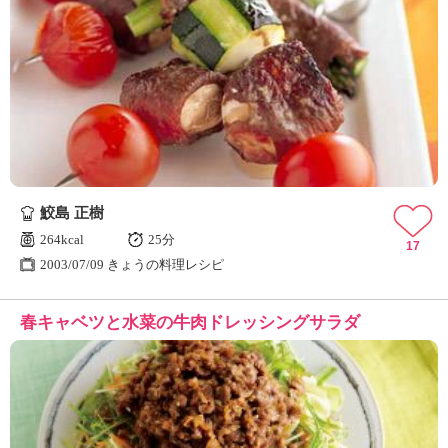
鮫島 正樹
264kcal
25分
17
2003/07/09 きょうの料理レシピ
春キャベツと水菜の牛肉ドレッシングサラダ