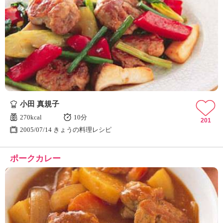
小田 真規子
270kcal
10分
201
2005/07/14 きょうの料理レシピ
ポークカレー