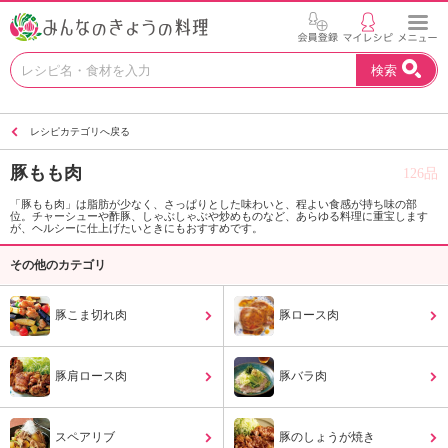
お
検索
い
し
い
レシピカテゴリへ戻る
レ
シ
豚もも肉
126品
ピ
を
「豚もも肉」は脂肪が少なく、さっぱりとした味わいと、程よい食感が持ち味の部
位。チャーシューや酢豚、しゃぶしゃぶや炒めものなど、あらゆる料理に重宝します
見
が、ヘルシーに仕上げたいときにもおすすめです。
つ
け
その他のカテゴリ
よ
う
豚こま切れ肉
豚ロース肉
。
N
H
豚肩ロース肉
豚バラ肉
K
エ
デ
スペアリブ
豚のしょうが焼き