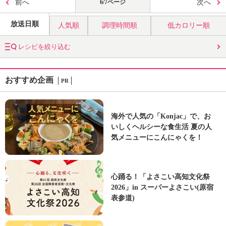
前へ
6/7ページ
次へ
放送日順
人気順
調理時間順
低カロリー順
レシピを絞り込む
おすすめ企画
PR
海外で人気の「Konjac」で、お
いしくヘルシーな食生活 夏の人
気メニューにこんにゃくを！
心踊る！「よさこい高知文化祭
2026」in スーパーよさこい(原宿
表参道)