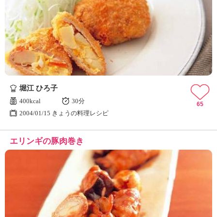
堀江 ひろ子
400kcal
30分
65
2004/01/15 きょうの料理レシピ
エリンギの豚肉巻き