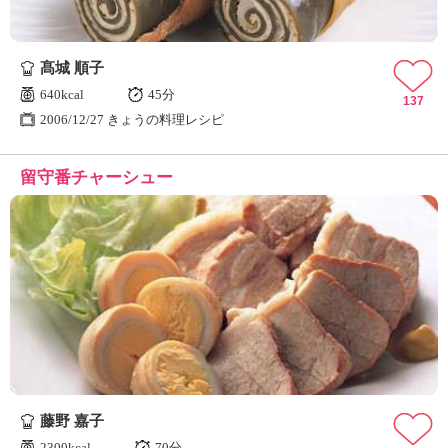
髙城 順子
640kcal
45分
137
2006/12/27 きょうの料理レシピ
留守番チャーシュー
藤野 嘉子
2300kcal
70分