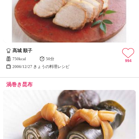
髙城 順子
750kcal
50分
994
2006/12/27 きょうの料理レシピ
渦巻き昆布