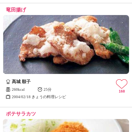
竜田揚げ
髙城 順子
260kcal
25分
168
2004/02/18 きょうの料理レシピ
ポテサラカツ