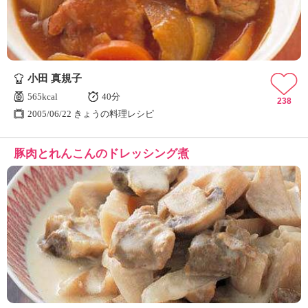
小田 真規子
565kcal
40分
238
2005/06/22 きょうの料理レシピ
豚肉とれんこんのドレッシング煮