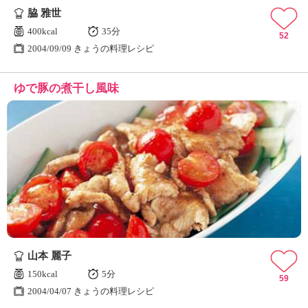
脇 雅世
400kcal
35分
52
2004/09/09 きょうの料理レシピ
ゆで豚の煮干し風味
山本 麗子
150kcal
5分
59
2004/04/07 きょうの料理レシピ