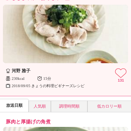
河野 雅子
230kcal
15分
131
2018/09/05 きょうの料理ビギナーズレシピ
放送日順
人気順
調理時間順
低カロリー順
豚肉と厚揚げの角煮