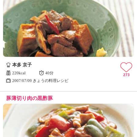
本多 京子
220kcal
40分
273
2007/07/09 きょうの料理レシピ
豚薄切り肉の黒酢豚