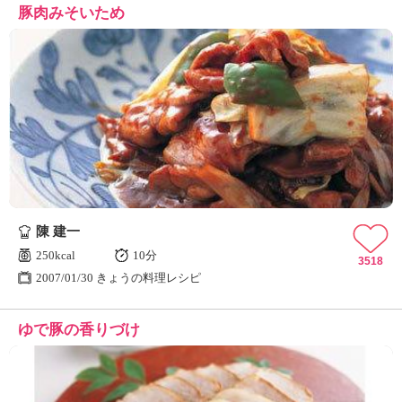
豚肉みそいため
陳 建一
250kcal
10分
3518
2007/01/30 きょうの料理レシピ
ゆで豚の香りづけ