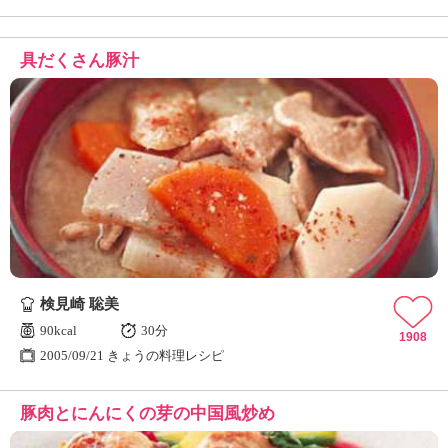
具だくさん豚汁
検見崎 聡美
90kcal
30分
1908
2005/09/21 きょうの料理レシピ
豚肉とにんにくの芽の中国風炒め