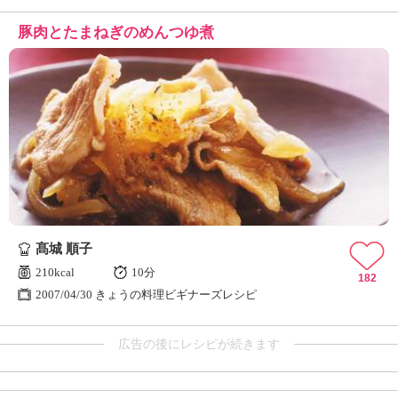
豚肉とたまねぎのめんつゆ煮
髙城 順子
210kcal
10分
182
2007/04/30 きょうの料理ビギナーズレシピ
広告の後にレシピが続きます