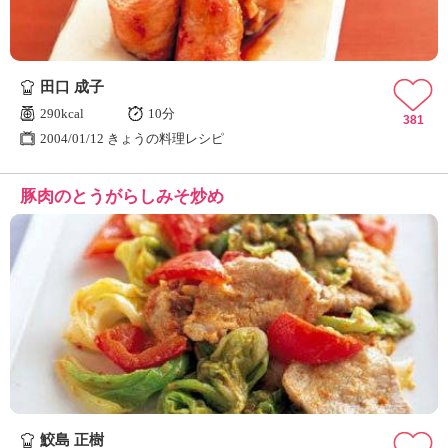
田口 成子
290kcal
10分
381
2004/01/12 きょうの料理レシピ
豚肉のとうがらしみそ炒め
鮫島 正樹