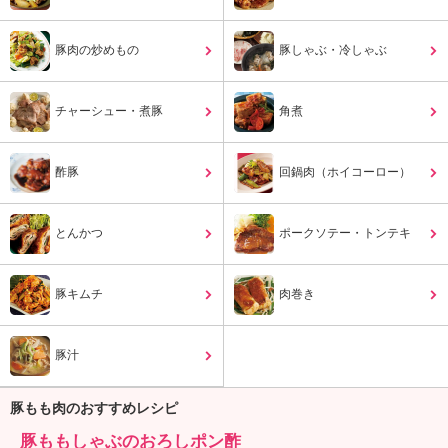
ュ
ケ
ー
豚肉の炒めもの
豚しゃぶ・冷しゃぶ
シ
ョ
ナ
チャーシュー・煮豚
角煮
ル
「
み
酢豚
回鍋肉（ホイコーロー）
ん
な
とんかつ
の
ポークソテー・トンテキ
き
ょ
豚キムチ
肉巻き
う
の
料
豚汁
理
」
豚もも肉のおすすめレシピ
豚ももしゃぶのおろしポン酢