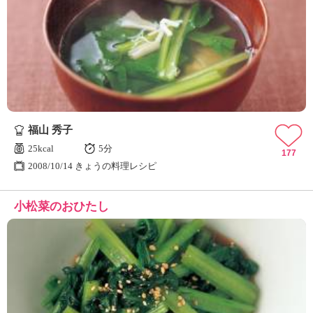
福山 秀子
25kcal
5分
177
2008/10/14 きょうの料理レシピ
小松菜のおひたし