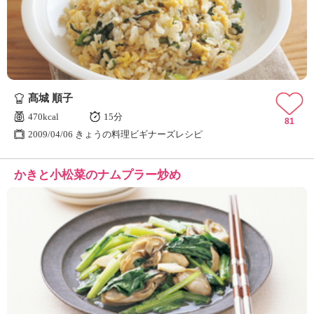
髙城 順子
470kcal
15分
81
2009/04/06 きょうの料理ビギナーズレシピ
かきと小松菜のナムプラー炒め