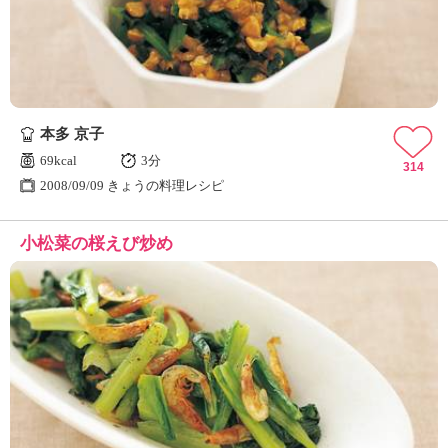
本多 京子
69kcal
3分
314
2008/09/09 きょうの料理レシピ
小松菜の桜えび炒め