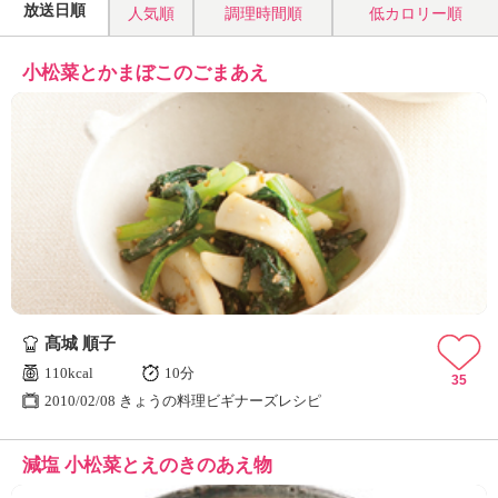
放送日順
人気順
調理時間順
低カロリー順
小松菜とかまぼこのごまあえ
髙城 順子
110kcal
10分
35
2010/02/08 きょうの料理ビギナーズレシピ
減塩 小松菜とえのきのあえ物