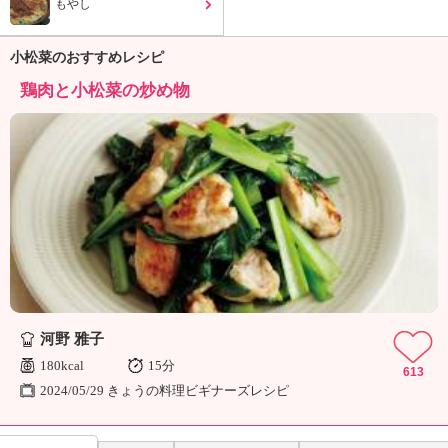
もやし
小松菜のおすすめレシピ
鶏肉と小松菜の炒め物
河野 雅子
180kcal
15分
613
2024/05/29 きょうの料理ビギナーズレシピ