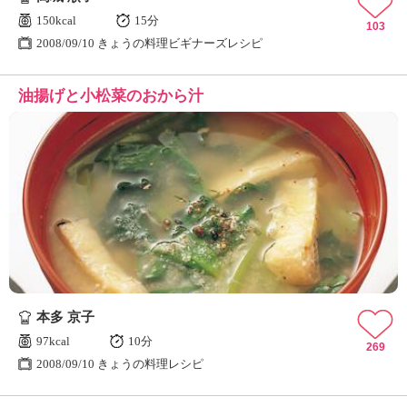
150kcal
15分
103
2008/09/10 きょうの料理ビギナーズレシピ
油揚げと小松菜のおから汁
本多 京子
97kcal
10分
269
2008/09/10 きょうの料理レシピ