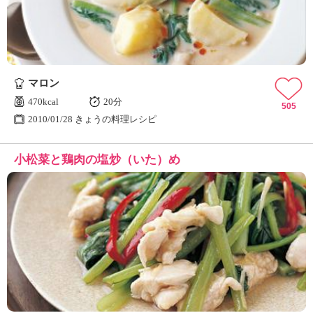
マロン
470kcal
20分
505
2010/01/28 きょうの料理レシピ
小松菜と鶏肉の塩炒（いた）め