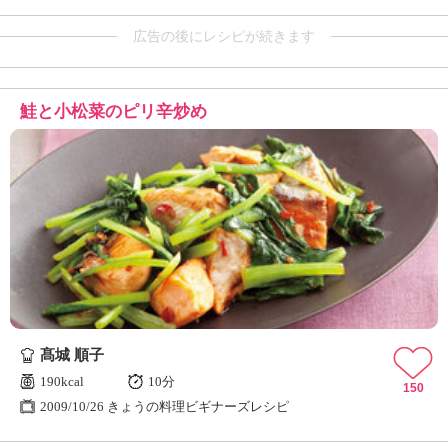
広告の後にレシピが続きます
鮭と小松菜のピリ辛炒め
髙城 順子
190kcal
10分
150
2009/10/26 きょうの料理ビギナーズレシピ