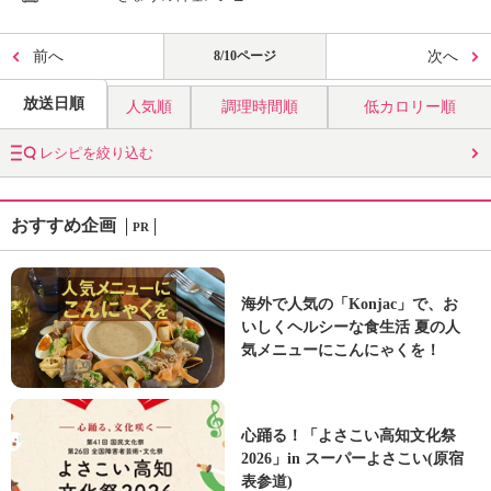
前へ
8/10ページ
次へ
放送日順
人気順
調理時間順
低カロリー順
レシピを絞り込む
おすすめ企画
PR
海外で人気の「Konjac」で、お
いしくヘルシーな食生活 夏の人
気メニューにこんにゃくを！
心踊る！「よさこい高知文化祭
2026」in スーパーよさこい(原宿
表参道)