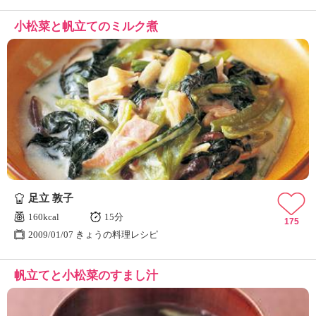
小松菜と帆立てのミルク煮
足立 敦子
160kcal
15分
175
2009/01/07 きょうの料理レシピ
帆立てと小松菜のすまし汁