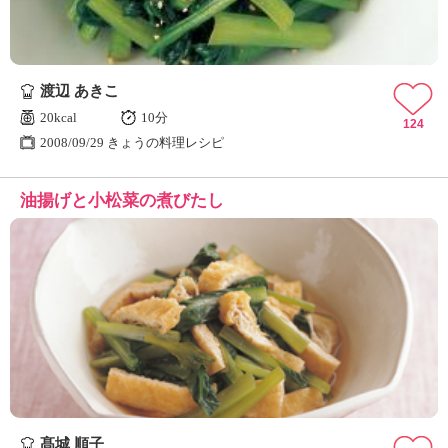
渡辺 あきこ
20kcal
10分
124
2008/09/29 きょうの料理レシピ
油揚げと小松菜の煮びたし
髙城 順子