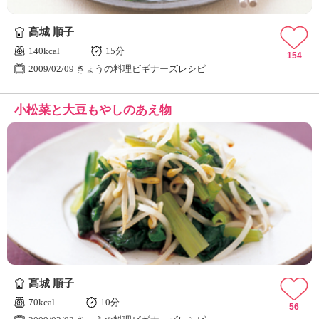
髙城 順子
140kcal
15分
154
2009/02/09 きょうの料理ビギナーズレシピ
小松菜と大豆もやしのあえ物
髙城 順子
70kcal
10分
56