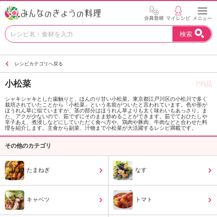
お
検索
い
し
い
レシピカテゴリへ戻る
レ
シ
小松菜
199品
ピ
を
シャキシャキとした歯触りと、ほんのり甘い小松菜。東京都江戸川区の小松川で多く
栽培されていたことから「小松菜」という名前がついたと言われています。色や形が
見
ほうれん草に似ていますが、茎の部分はほうれん草よりも太く味わいもあっさり。ま
つ
た、アクが少ないので、茹でずにそのまま炒めることができます。茹でておひたしや
辛子あえ、煮浸しなどにしていただく食べ方や、鶏肉や豚肉、牛肉などと合わせた料
け
理を紹介します。主食から副菜、汁物まで小松菜が大活躍するレシピ満載です。
よ
その他のカテゴリ
う
。
N
たまねぎ
なす
H
K
エ
キャベツ
トマト
デ