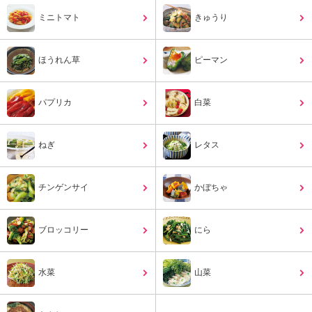
ュ
ケ
ミニトマト
きゅうり
ー
シ
ほうれん草
ョ
ピーマン
ナ
ル
パプリカ
白菜
「
み
ん
ねぎ
レタス
な
の
き
チンゲンサイ
かぼちゃ
ょ
う
の
ブロッコリー
にら
料
理
」
水菜
山菜