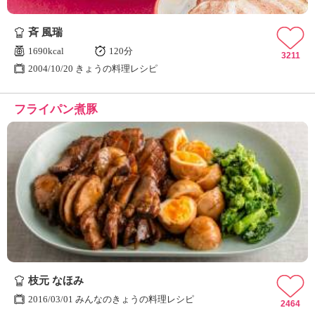
斉 風瑞
1690kcal
120分
3211
2004/10/20 きょうの料理レシピ
フライパン煮豚
枝元 なほみ
2016/03/01 みんなのきょうの料理レシピ
2464