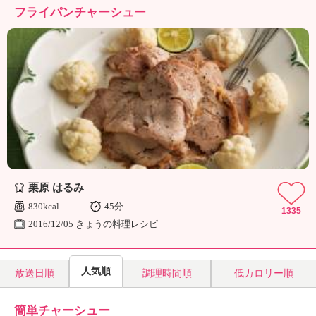
フライパンチャーシュー
栗原 はるみ
830kcal
45分
1335
2016/12/05 きょうの料理レシピ
人気順
放送日順
調理時間順
低カロリー順
簡単チャーシュー