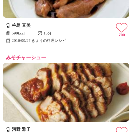
杵島 直美
590kcal
15分
700
2016/09/27 きょうの料理レシピ
みそチャーシュー
河野 雅子