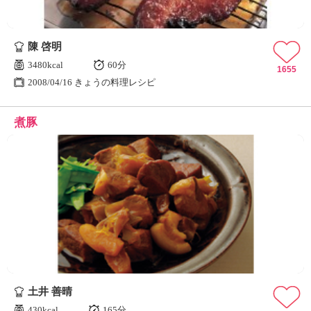
陳 啓明
3480kcal
60分
1655
2008/04/16 きょうの料理レシピ
煮豚
土井 善晴
430kcal
165分