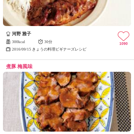
河野 雅子
300kcal
30分
1090
2016/09/15 きょうの料理ビギナーズレシピ
煮豚 梅風味