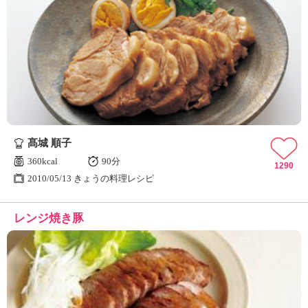
髙城 順子
360kcal
90分
1290
2010/05/13 きょうの料理レシピ
レンジ焼き豚