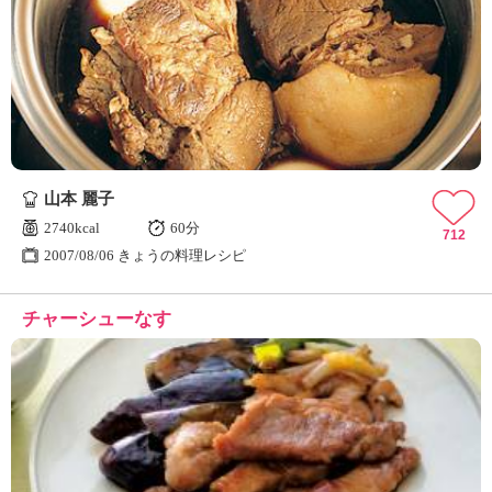
山本 麗子
2740kcal
60分
712
2007/08/06 きょうの料理レシピ
チャーシューなす