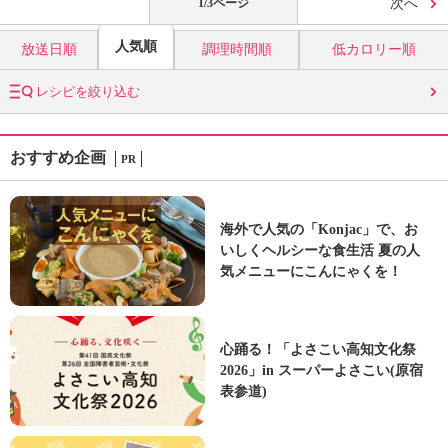
1/3ページ
次へ
人気順
放送日順
調理時間順
低カロリー順
レシピを絞り込む
おすすめ企画
PR
海外で人気の「Konjac」で、お
いしくヘルシーな食生活 夏の人
気メニューにこんにゃくを！
心踊る！「よさこい高知文化祭
2026」in スーパーよさこい(原宿
表参道)