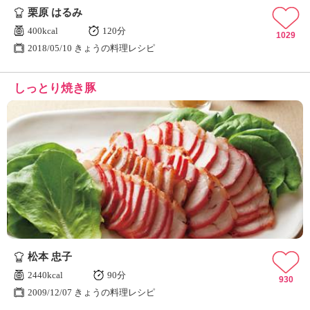
栗原 はるみ
400kcal
120分
1029
2018/05/10 きょうの料理レシピ
しっとり焼き豚
松本 忠子
2440kcal
90分
930
2009/12/07 きょうの料理レシピ