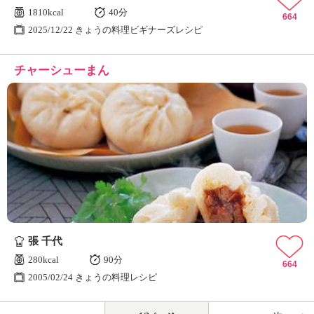
1810kcal
40分
664
2025/12/22 きょうの料理ビギナーズレシピ
チャーシューまん
張 千代
280kcal
90分
664
2005/02/24 きょうの料理レシピ