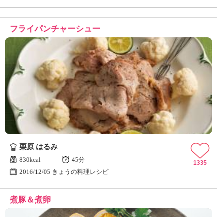
フライパンチャーシュー
栗原 はるみ
830kcal
45分
1335
2016/12/05 きょうの料理レシピ
煮豚＆煮卵