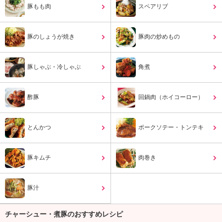
ュ
豚もも肉
スペアリブ
ケ
ー
シ
豚のしょうが焼き
豚肉の炒めもの
ョ
ナ
ル
豚しゃぶ・冷しゃぶ
角煮
「
み
ん
酢豚
回鍋肉（ホイコーロー）
な
の
き
とんかつ
ポークソテー・トンテキ
ょ
う
の
豚キムチ
肉巻き
料
理
豚汁
」
チャーシュー・煮豚のおすすめレシピ