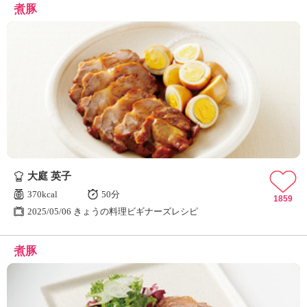
煮豚
大庭 英子
370kcal
50分
1859
2025/05/06 きょうの料理ビギナーズレシピ
煮豚