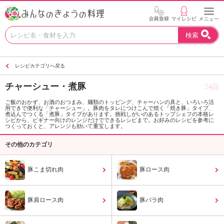
お
検索
い
し
い
レシピカテゴリへ戻る
レ
シ
チャーシュー・煮豚
54品
ピ
を
ご飯のおかず、お酒のおつまみ、麺類のトッピング、チャーハンの具と、いろいろ活
用できで便利な「チャーシュー」。豚肉をタレにつけこんで焼く「焼き豚」タイプ、
見
煮込んでつくる「煮豚」タイプがあります。挑戦しがいのあるトップシェフの本格レ
つ
シピから、ビギナー向けのレンジだけでできるレシピまで。お好みのレシピを参考に
つくっておくと、アレンジも効いて重宝します。
け
よ
その他のカテゴリ
う
。
豚こま切れ肉
豚ロース肉
N
H
K
豚肩ロース肉
豚バラ肉
エ
デ