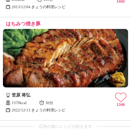
1442
2013/12/04 きょうの料理レシピ
はちみつ焼き豚
笠原 将弘
1570kcal
30分
1346
2022/12/13 きょうの料理レシピ
広告の後にレシピが続きます