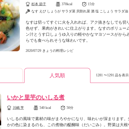
杉本 節子
370kcal
15分
なす えび しょうが サラダ菜 貝割れ菜 酒 塩 こしょう サラダ油
なすは切ってすぐに火を入れれば、アク抜きなしでも切
色せず、果肉がきれいに仕上がります。なすのボリュー
ン汁とうす口しょうゆ入りの軽やかなマヨソースがから
らでも食べられそうな味わいです。
2020/07/29
きょうの料理レシピ
人気順
1281 〜1291 品を表示 
いかと里芋のいしる煮
川嶋 亨
540 kcal
50分
いしるの風味で素材の味がまろやかになり、味わいが深まります。
かの色に染まるのも、この煮物の醍醐味（だいごみ）。野菜は大根