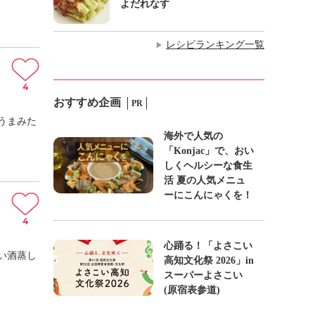
よだれなす
レシピランキング一覧
▶
4
おすすめ企画
PR
うまみた
海外で人気の
「Konjac」で、おい
しくヘルシーな食生
活 夏の人気メニュ
ーにこんにゃくを！
4
心踊る！「よさこい
い酒蒸し
高知文化祭 2026」in
スーパーよさこい
(原宿表参道)