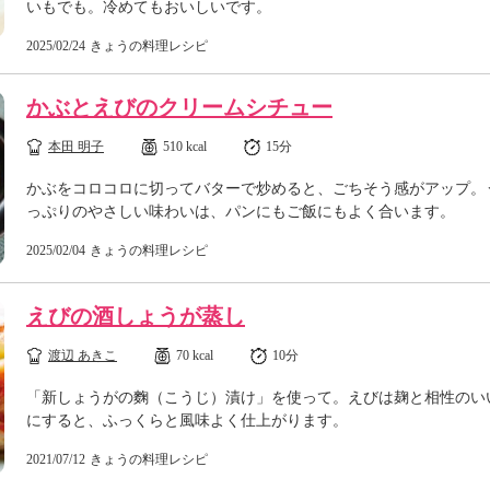
いもでも。冷めてもおいしいです。
2025/02/24
きょうの料理レシピ
かぶとえびのクリームシチュー
本田 明子
510 kcal
15分
かぶをコロコロに切ってバターで炒めると、ごちそう感がアップ。
っぷりのやさしい味わいは、パンにもご飯にもよく合います。
2025/02/04
きょうの料理レシピ
えびの酒しょうが蒸し
渡辺 あきこ
70 kcal
10分
「新しょうがの麴（こうじ）漬け」を使って。えびは麹と相性のい
にすると、ふっくらと風味よく仕上がります。
2021/07/12
きょうの料理レシピ