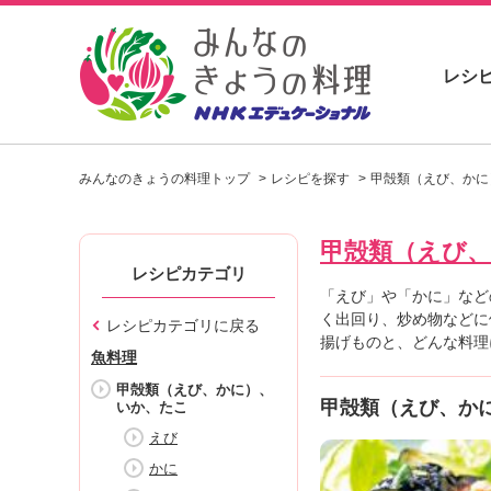
レシ
お
い
みんなのきょうの料理トップ
レシピを探す
甲殻類（えび、かに
し
い
レ
甲殻類（えび
シ
ピ
レシピカテゴリ
を
「えび」や「かに」など
見
く出回り、炒め物などに
レシピカテゴリに戻る
つ
揚げものと、どんな料理
魚料理
け
よ
甲殻類（えび、かに）、
甲殻類（えび、か
いか、たこ
う
。
えび
N
かに
H