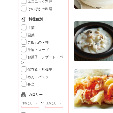
」
エスニック料理
そのほかの料理
料理種別
主菜
副菜
ご飯もの・丼
汁物・スープ
お菓子・デザート・パ
ン
保存食・常備菜
めん・パスタ
弁当
カロリー
〜
▼
▼