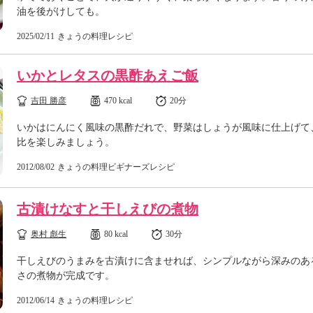
油を後がけしても。
2025/02/11
きょうの料理レシピ
いかとレタスの黒酢あえご飯
吉田 勝彦
470 kcal
20分
いかはにんにく風味の黒酢だれで、野菜はしょうが風味に仕上げて
比を楽しみましょう。
2012/08/02
きょうの料理ビギナーズレシピ
古漬けなすと干しえびの煮物
奥村 彪生
80 kcal
30分
干しえびのうまみを古漬けに含ませれば、シンプルながら深みのあ
さの煮物が完成です。
2012/06/14
きょうの料理レシピ