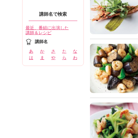
講師名で検索
最近、番組に出演した
講師＆レシピ
講師名
あ
か
さ
た
な
は
ま
や
ら
わ