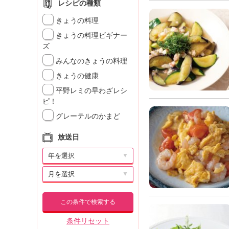
レシピの種類
きょうの料理
きょうの料理ビギナー
ズ
みんなのきょうの料理
きょうの健康
平野レミの早わざレシ
ピ！
グレーテルのかまど
放送日
▼
▼
この条件で検索する
条件リセット