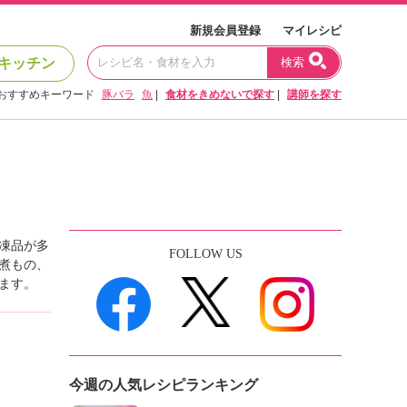
新規会員登録
マイレシピ
キッチン
検索
おすすめキーワード
豚バラ
魚
|
食材をきめないで探す
|
講師を探す
凍品が多
FOLLOW US
煮もの、
ます。
今週の人気レシピランキング