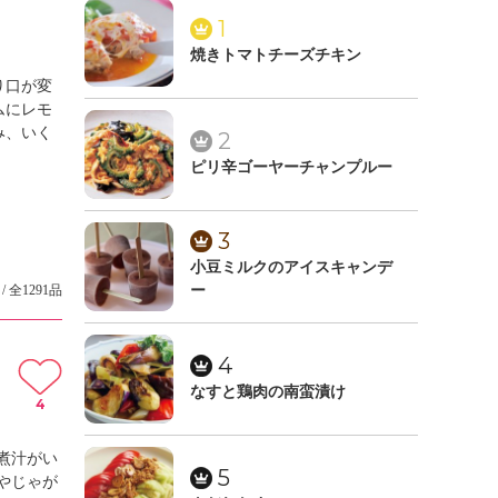
1
焼きトマトチーズチキン
り口が変
ムにレモ
み、いく
2
ピリ辛ゴーヤーチャンプルー
3
小豆ミルクのアイスキャンデ
/ 全1291品
ー
4
なすと鶏肉の南蛮漬け
4
煮汁がい
5
やじゃが