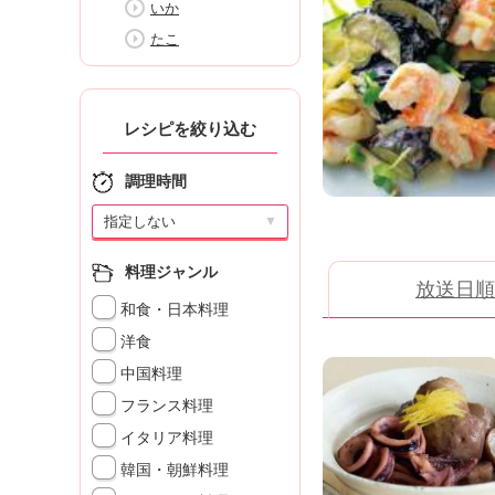
いか
K
エ
たこ
デ
ュ
ケ
ー
レシピを絞り込む
シ
ョ
調理時間
ナ
ル
▼
「
み
料理ジャンル
放送日順
ん
和食・日本料理
な
の
洋食
き
中国料理
ょ
フランス料理
う
の
イタリア料理
料
韓国・朝鮮料理
理