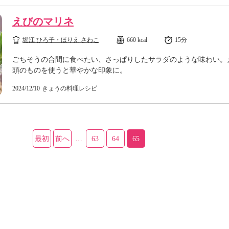
えびのマリネ
堀江 ひろ子・ほりえ さわこ
660 kcal
15分
ごちそうの合間に食べたい、さっぱりしたサラダのような味わい。
頭のものを使うと華やかな印象に。
2024/12/10
きょうの料理レシピ
最初
前へ
…
63
64
65