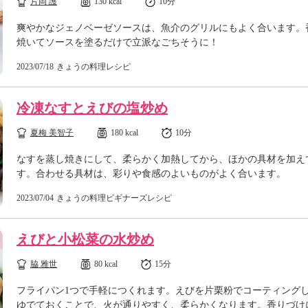
片岡 護
130 kcal
10分
爽やかなジェノベーゼソースは、魚介のグリルにもよく合います。
焼いてソースを塗るだけで立派なごちそうに！
2023/07/18
きょうの料理レシピ
冷凍なすとえびの塩炒め
夏梅 美智子
180 kcal
10分
なすを蒸し焼きにして、柔らかく加熱してから、ほかの具材を加え
す。合わせる具材は、彩りや食感のよいものがよく合います。
2023/07/04
きょうの料理ビギナーズレシピ
えびと小松菜の水炒め
脇 雅世
80 kcal
15分
フライパン1つで手軽につくれます。えびを片栗粉でコーティング
ゆでておくことで、火が通りやすく、柔らかくなります。香りづけ