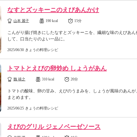
なすとズッキーニのえびあんかけ
山本 麗子
190 kcal
15分
こんがり揚げ焼きにしたなすとズッキーニを、繊細な味のえびあん
して、口当たりのよい一品に。
2025/06/30
きょうの料理レシピ
トマトとえびの卵炒め しょうがあん
魏 禧之
310 kcal
20分
トマトの酸味、卵の甘み、えびのうまみを、しょうが風味のあんが
まとめます。
2025/06/25
きょうの料理レシピ
えびのグリル ジェノベーゼソース