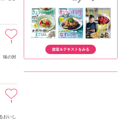
1
放送＆テキストをみる
、味の対
1
るおいし