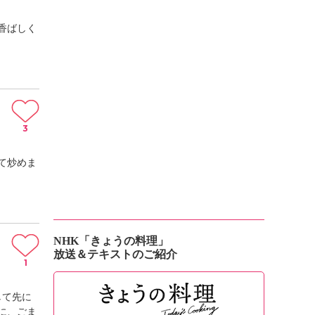
香ばしく
3
て炒めま
NHK「きょうの料理」
放送＆テキストのご紹介
1
して先に
に、ごま