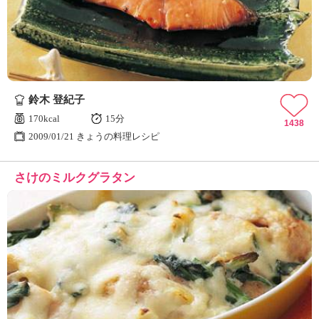
鈴木 登紀子
170kcal
15分
1438
2009/01/21 きょうの料理レシピ
さけのミルクグラタン