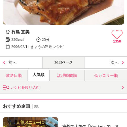
杵島 直美
250kcal
25分
1350
2006/02/14 きょうの料理レシピ
前へ
3/102ページ
次へ
人気順
放送日順
調理時間順
低カロリー順
レシピを絞り込む
おすすめ企画
PR
海外で人気の「Konjac」で、お