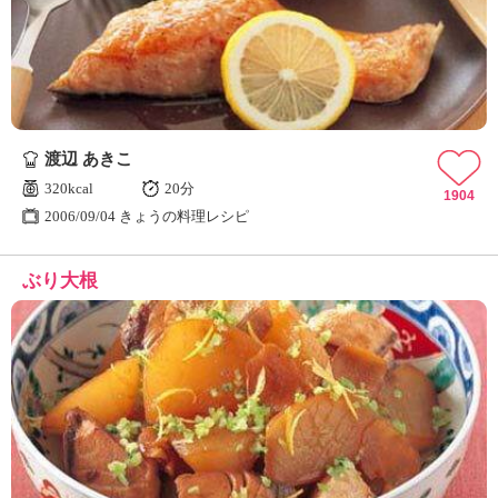
渡辺 あきこ
320kcal
20分
1904
2006/09/04 きょうの料理レシピ
ぶり大根