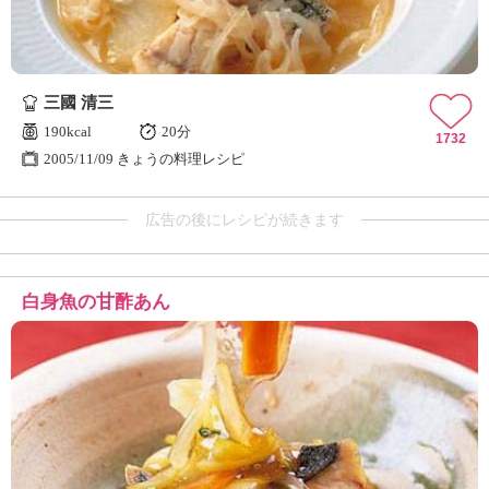
三國 清三
190kcal
20分
1732
2005/11/09 きょうの料理レシピ
広告の後にレシピが続きます
白身魚の甘酢あん