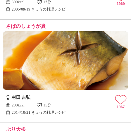
300kcal
15分
1969
2005/09/19 きょうの料理レシピ
さばのしょうが煮
村田 吉弘
200kcal
15分
1967
2014/10/21 きょうの料理レシピ
ぶり大根