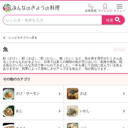
お
検索
い
し
い
レシピカテゴリへ戻る
レ
シ
魚
2034品
ピ
を
鮭（さけ）、鯖（さば）、鱈（たら）、鯛（たい）など、魚を表す漢字がたくさんあ
ることからもわかるように、日本では多くの種類の魚が手にはいり、刺身や煮魚、焼
見
き魚などいろいろな方法で食べられてきました。一年を通じて店頭に並んでいる魚も
つ
ありますが、四季によって美味しさがアップする魚など、旬が異なります。
け
その他のカテゴリ
よ
う
。
さけ・サーモン
さば
N
H
K
あじ
いわし
エ
デ