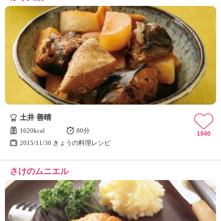
土井 善晴
1620kcal
80分
1940
2015/11/30 きょうの料理レシピ
さけのムニエル