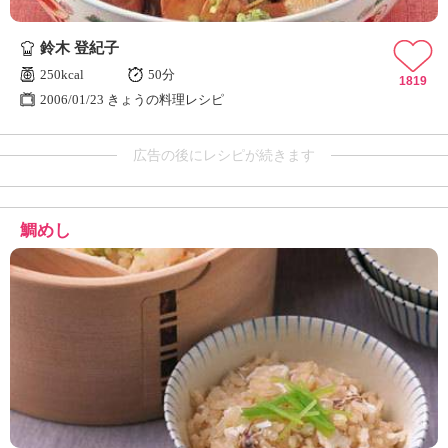
鈴木 登紀子
250kcal
50分
1819
2006/01/23 きょうの料理レシピ
広告の後にレシピが続きます
鯛めし