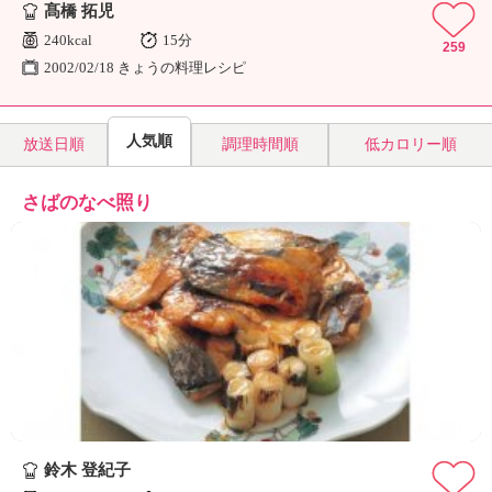
髙橋 拓児
240kcal
15分
259
2002/02/18 きょうの料理レシピ
人気順
放送日順
調理時間順
低カロリー順
さばのなべ照り
鈴木 登紀子