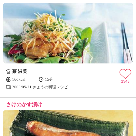
蔡 淑美
160kcal
15分
1543
2003/05/21 きょうの料理レシピ
さけのかす漬け