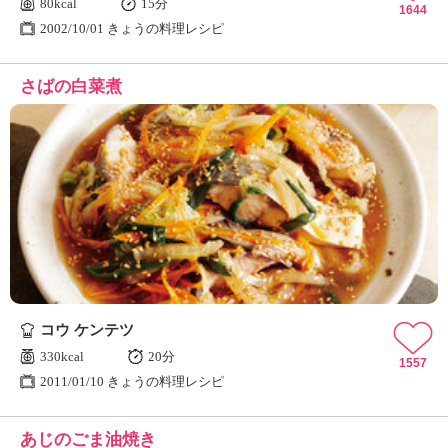
80kcal
15分
1644
2002/10/01 きょうの料理レシピ
さばの白菜煮
コウ ケンテツ
330kcal
20分
1557
2011/01/10 きょうの料理レシピ
あじのごま油焼き