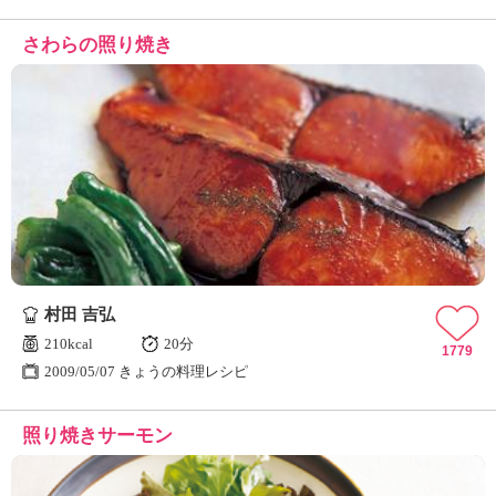
さわらの照り焼き
村田 吉弘
210kcal
20分
1779
2009/05/07 きょうの料理レシピ
照り焼きサーモン