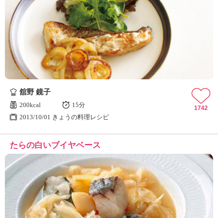
舘野 鏡子
200kcal
15分
1742
2013/10/01 きょうの料理レシピ
たらの白いブイヤベース