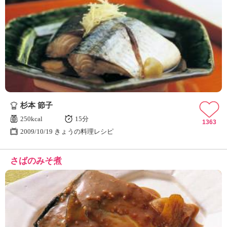
杉本 節子
250kcal
15分
1363
2009/10/19 きょうの料理レシピ
さばのみそ煮