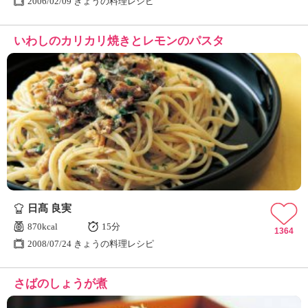
2006/02/09 きょうの料理レシピ
いわしのカリカリ焼きとレモンのパスタ
日髙 良実
870kcal
15分
1364
2008/07/24 きょうの料理レシピ
さばのしょうが煮