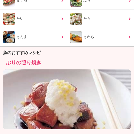
まぐろ
ぶり
ュ
ケ
ー
たい
たら
シ
ョ
ナ
さんま
さわら
ル
「
み
魚のおすすめレシピ
ん
ぶりの照り焼き
な
の
き
ょ
う
の
料
理
」