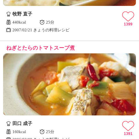
牧野 直子
440kcal
25分
1399
2007/02/21 きょうの料理レシピ
ねぎとたらのトマトスープ煮
田口 成子
160kcal
25分
1391