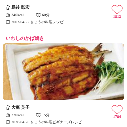
爲後 彰宏
340kcal
60分
1813
2003/04/22 きょうの料理レシピ
いわしのかば焼き
大庭 英子
330kcal
15分
1784
2026/04/20 きょうの料理ビギナーズレシピ