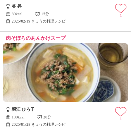
谷 昇
80kcal
15分
1
2025/02/19 きょうの料理レシピ
肉そぼろのあんかけスープ
堀江 ひろ子
180kcal
20分
1
2025/01/28 きょうの料理レシピ