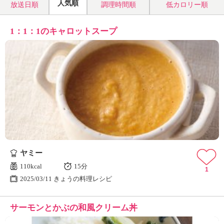
人気順
放送日順
調理時間順
低カロリー順
1：1：1のキャロットスープ
ヤミー
110kcal
15分
1
2025/03/11 きょうの料理レシピ
サーモンとかぶの和風クリーム丼