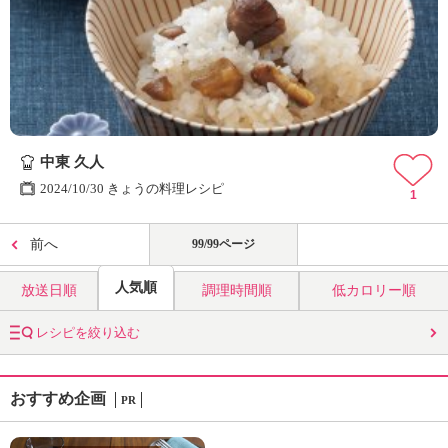
中東 久人
2024/10/30 きょうの料理レシピ
1
前へ
99/99ページ
人気順
放送日順
調理時間順
低カロリー順
レシピを絞り込む
おすすめ企画
PR