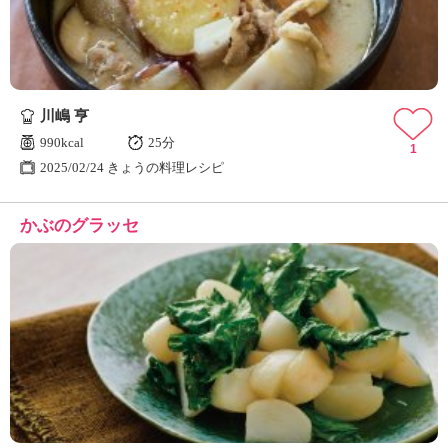
川嶋 亨
990kcal
25分
1
2025/02/24 きょうの料理レシピ
かぶのグラッセ