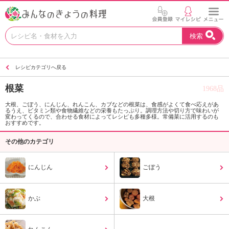
お
検索
い
し
い
レシピカテゴリへ戻る
レ
シ
根菜
1968品
ピ
を
大根、ごぼう、にんじん、れんこん、カブなどの根菜は、食感がよくて食べ応えがあ
るうえ、ビタミン類や食物繊維などの栄養もたっぷり。調理方法や切り方で味わいが
見
変わってくるので、合わせる食材によってレシピも多種多様。常備菜に活用するのも
つ
おすすめです。
け
その他のカテゴリ
よ
う
。
にんじん
ごぼう
N
H
K
かぶ
大根
エ
デ