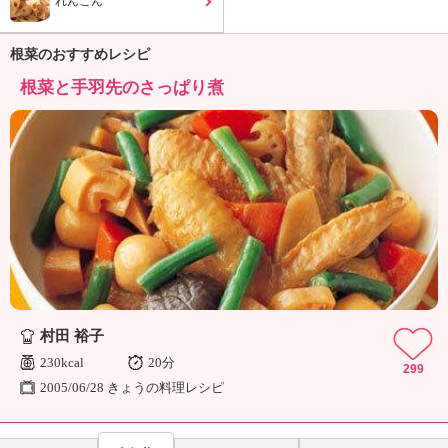
れんこん
ュ
ケ
ー
根菜のおすすめレシピ
シ
根菜と手羽先のさっぱり煮
ョ
ナ
ル
「
み
ん
な
の
き
ょ
う
の
村田 裕子
料
理
230kcal
20分
299
」
2005/06/28 きょうの料理レシピ