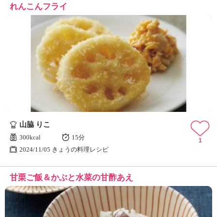
れんこんフライ
山脇 りこ
300kcal
15分
1
2024/11/05 きょうの料理レシピ
甘栗ご飯＆かぶと水菜の甘酢あえ