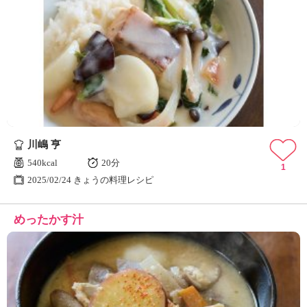
川嶋 亨
540kcal
20分
1
2025/02/24 きょうの料理レシピ
めったかす汁