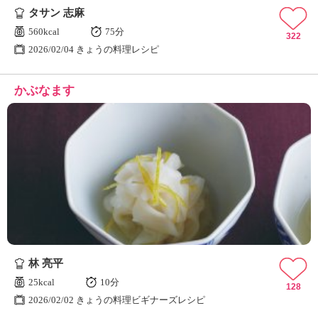
タサン 志麻
560kcal
75分
322
2026/02/04 きょうの料理レシピ
かぶなます
林 亮平
25kcal
10分
128
2026/02/02 きょうの料理ビギナーズレシピ