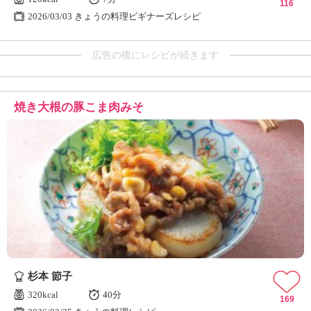
116
2026/03/03 きょうの料理ビギナーズレシピ
広告の後にレシピが続きます
焼き大根の豚こま肉みそ
杉本 節子
320kcal
40分
169