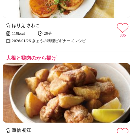
ほりえ さわこ
110kcal
20分
335
2026/01/26 きょうの料理ビギナーズレシピ
大根と鶏肉のから揚げ
重信 初江