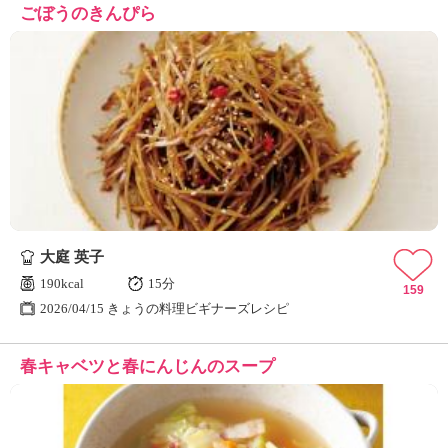
ごぼうのきんぴら
大庭 英子
190kcal
15分
159
2026/04/15 きょうの料理ビギナーズレシピ
春キャベツと春にんじんのスープ