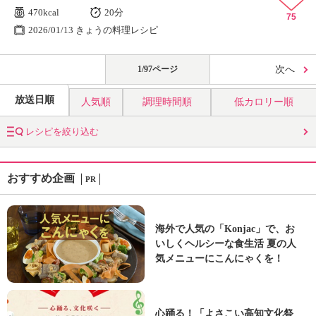
470kcal
20分
75
2026/01/13 きょうの料理レシピ
1/97ページ
次へ
放送日順
人気順
調理時間順
低カロリー順
レシピを絞り込む
おすすめ企画
PR
海外で人気の「Konjac」で、お
いしくヘルシーな食生活 夏の人
気メニューにこんにゃくを！
心踊る！「よさこい高知文化祭