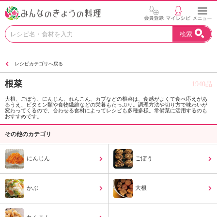
お
検索
い
し
い
レシピカテゴリへ戻る
レ
シ
根菜
1940品
ピ
を
大根、ごぼう、にんじん、れんこん、カブなどの根菜は、食感がよくて食べ応えがあ
るうえ、ビタミン類や食物繊維などの栄養もたっぷり。調理方法や切り方で味わいが
見
変わってくるので、合わせる食材によってレシピも多種多様。常備菜に活用するのも
つ
おすすめです。
け
その他のカテゴリ
よ
う
。
にんじん
ごぼう
N
H
K
かぶ
大根
エ
デ