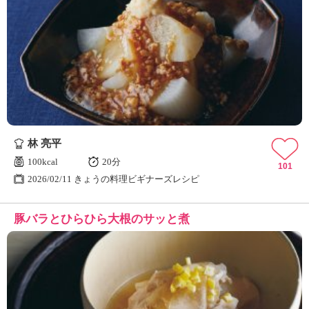
林 亮平
100kcal
20分
101
2026/02/11 きょうの料理ビギナーズレシピ
豚バラとひらひら大根のサッと煮