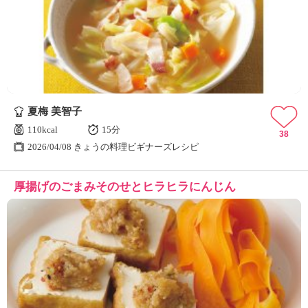
夏梅 美智子
110kcal
15分
38
2026/04/08 きょうの料理ビギナーズレシピ
厚揚げのごまみそのせとヒラヒラにんじん