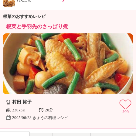
れんこん
ュ
ケ
ー
根菜のおすすめレシピ
シ
根菜と手羽先のさっぱり煮
ョ
ナ
ル
「
み
ん
な
の
き
ょ
う
の
村田 裕子
料
理
230kcal
20分
299
」
2005/06/28 きょうの料理レシピ