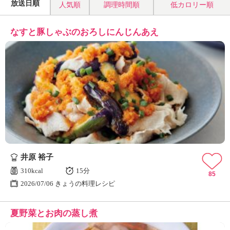
放送日順
人気順
調理時間順
低カロリー順
なすと豚しゃぶのおろしにんじんあえ
井原 裕子
310kcal
15分
85
2026/07/06 きょうの料理レシピ
夏野菜とお肉の蒸し煮