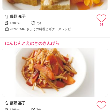
藤野 嘉子
130kcal
7分
64
2026/03/09 きょうの料理ビギナーズレシピ
にんじんとえのきのきんぴら
藤野 嘉子
120kcal
7分