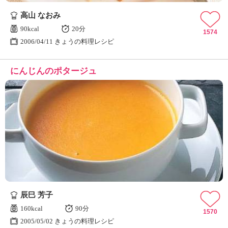
高山 なおみ
90kcal
20分
1574
2006/04/11 きょうの料理レシピ
にんじんのポタージュ
辰巳 芳子
160kcal
90分
1570
2005/05/02 きょうの料理レシピ