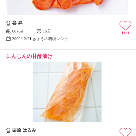
谷 昇
60kcal
15分
1131
2009/12/21 きょうの料理レシピ
にんじんの甘酢漬け
栗原 はるみ