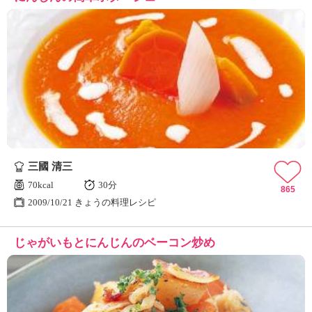
三國 清三
70kcal
30分
865
2009/10/21 きょうの料理レシピ
じゃがいもとにんじんのベーコン炒め