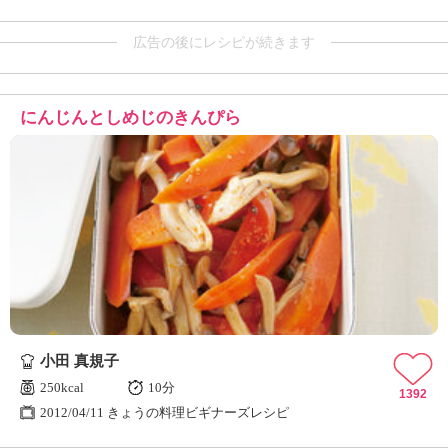
広告の後にレシピが続きます
にんじんとしめじのきんぴら
小田 真規子
250kcal
10分
1392
2012/04/11 きょうの料理ビギナーズレシピ