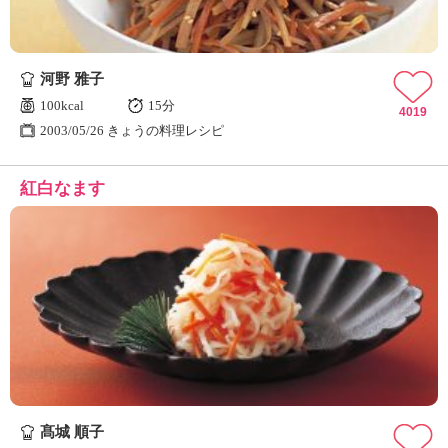
河野 雅子
100kcal
15分
4019
2003/05/26 きょうの料理レシピ
紅白なます
髙城 順子