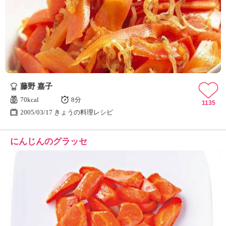
藤野 嘉子
70kcal
8分
1135
2005/03/17 きょうの料理レシピ
にんじんのグラッセ