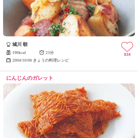
城川 朝
190kcal
23分
834
2004/10/06 きょうの料理レシピ
にんじんのガレット