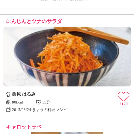
にんじんとツナのサラダ
栗原 はるみ
80kcal
15分
3129
2015/08/24 きょうの料理レシピ
キャロットラペ