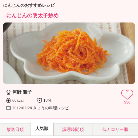
ュ
にんじんのおすすめレシピ
ケ
ー
にんじんの明太子炒め
シ
ョ
ナ
ル
「
み
ん
な
の
き
ょ
う
河野 雅子
の
60kcal
10分
550
料
2012/02/28 きょうの料理レシピ
理
」
人気順
放送日順
調理時間順
低カロリー順