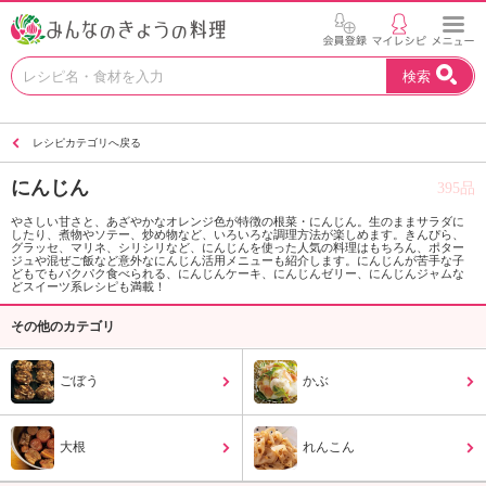
お
検索
い
し
い
レシピカテゴリへ戻る
レ
シ
にんじん
395品
ピ
を
やさしい甘さと、あざやかなオレンジ色が特徴の根菜・にんじん。生のままサラダに
したり、煮物やソテー、炒め物など、いろいろな調理方法が楽しめます。きんぴら、
見
グラッセ、マリネ、シリシリなど、にんじんを使った人気の料理はもちろん、ポター
つ
ジュや混ぜご飯など意外なにんじん活用メニューも紹介します。にんじんが苦手な子
どもでもパクパク食べられる、にんじんケーキ、にんじんゼリー、にんじんジャムな
け
どスイーツ系レシピも満載！
よ
その他のカテゴリ
う
。
N
ごぼう
かぶ
H
K
エ
大根
れんこん
デ