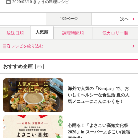
2020/02/10 きょうの料理レシピ
1/20ページ
次へ
人気順
放送日順
調理時間順
低カロリー順
レシピを絞り込む
おすすめ企画
PR
海外で人気の「Konjac」で、お
いしくヘルシーな食生活 夏の人
気メニューにこんにゃくを！
心踊る！「よさこい高知文化祭
2026」in スーパーよさこい(原宿