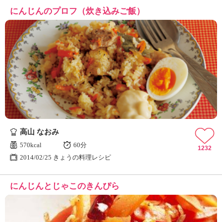
にんじんのプロフ（炊き込みご飯）
高山 なおみ
570kcal
60分
1232
2014/02/25 きょうの料理レシピ
にんじんとじゃこのきんぴら