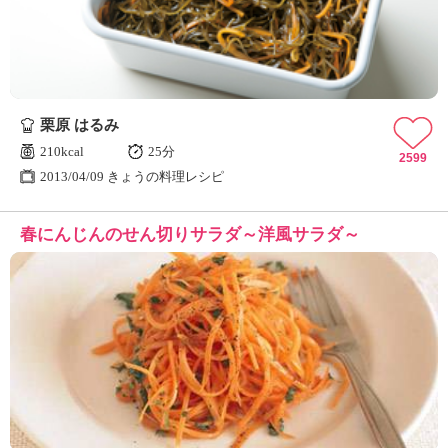
栗原 はるみ
210kcal
25分
2599
2013/04/09 きょうの料理レシピ
春にんじんのせん切りサラダ～洋風サラダ～