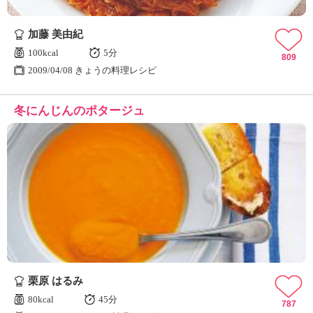
加藤 美由紀
100kcal
5分
809
2009/04/08 きょうの料理レシピ
冬にんじんのポタージュ
栗原 はるみ
80kcal
45分
787