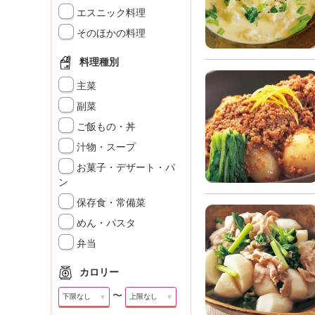
」
エスニック料理
そのほかの料理
料理種別
主菜
副菜
ご飯もの・丼
汁物・スープ
お菓子・デザート・パ
ン
保存食・常備菜
めん・パスタ
弁当
カロリー
〜
▼
▼