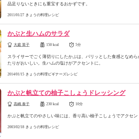
品足りないときにも重宝するおかずです。
2011/01/27
きょうの料理レシピ
かぶと生ハムのサラダ
大庭 英子
150 kcal
5分
スライサーでごく薄切りにしたかぶは、パリッとした食感となめら
たりがおいしい。生ハムの塩けがアクセントに。
2014/01/15
きょうの料理ビギナーズレシピ
かぶと帆立ての柚子こしょうドレッシング
高嶋 泰子
230 kcal
10分
かぶと帆立てのやさしい味には、香り高い柚子こしょうでアクセン
2003/02/18
きょうの料理レシピ