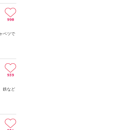
998
ャベツで
939
、鉄など