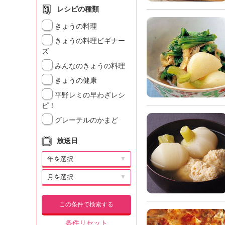
レシピの種類
きょうの料理
きょうの料理ビギナー
ズ
みんなのきょうの料理
きょうの健康
平野レミの早わざレシ
ピ！
グレーテルのかまど
放送日
▼
▼
この条件で検索する
条件リセット