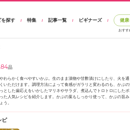
ピを探す
特集
記事一覧
ビギナーズ
健康
/
/
/
/
おすす
覧
284
品
やわらかく食べやすいかぶ。生のまま漬物や甘酢漬けにしたり、火を通
くいただけます。調理方法によって食感がガラリと変わるのも、かぶの
っとした歯応えをいかしたマリネやサラダ、煮込んでトロトロにしたポ
った人気レシピを紹介します。かぶの葉もしっかり使って、かぶの旨み
ょう。
シピ