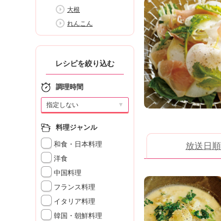
K
大根
エ
れんこん
デ
ュ
ケ
ー
レシピを絞り込む
シ
ョ
調理時間
ナ
ル
▼
「
み
料理ジャンル
ん
な
和食・日本料理
放送日順
の
洋食
き
ょ
中国料理
う
フランス料理
の
イタリア料理
料
理
韓国・朝鮮料理