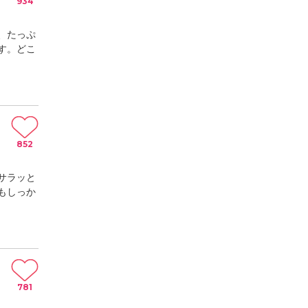
934
、たっぷ
す。どこ
852
サラッと
もしっか
781