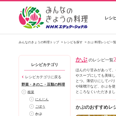
レシ
お
い
みんなのきょうの料理トップ
レシピを探す
かぶ 料理レシピ一
し
い
レ
かぶ
シ
のレシピ一覧
ピ
レシピカテゴリ
を
ほんのり甘みがあって、
見
やスープにしても美味し
レシピカテゴリに戻る
つ
とつ。薄切りにしてパリ
野菜・きのこ・豆類の料理
け
や味噌汁など、かぶを使
よ
ところなくいただきまし
根菜
う
にんじん
。
ごぼう
かぶのおすすめレ
N
H
かぶ