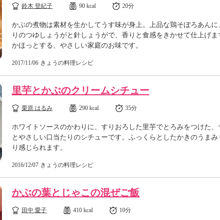
鈴木 登紀子
90 kcal
20分
かぶの煮物は素材を生かしてうす味が身上。上品な鶏そぼろあんに
りのつゆしょうがと針しょうがで、香りと食感をきかせて仕上げま
かほっとする、やさしい家庭のお味です。
2017/11/06
きょうの料理レシピ
里芋とかぶのクリームシチュー
栗原 はるみ
290 kcal
35分
ホワイトソースのかわりに、すりおろした里芋でとろみをつけた、
とやさしい口当たりのシチューです。ふっくらとしたかきのうまみ
り感じられます。
2016/12/07
きょうの料理レシピ
かぶの葉とじゃこの混ぜご飯
田中 愛子
410 kcal
10分