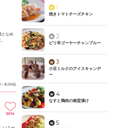
1
焼きトマトチーズチキン
感となめ
2
に。
ピリ辛ゴーヤーチャンプルー
3
小豆ミルクのアイスキャンデ
ー
 / 全284品
4
なすと鶏肉の南蛮漬け
5014
5
しいスー