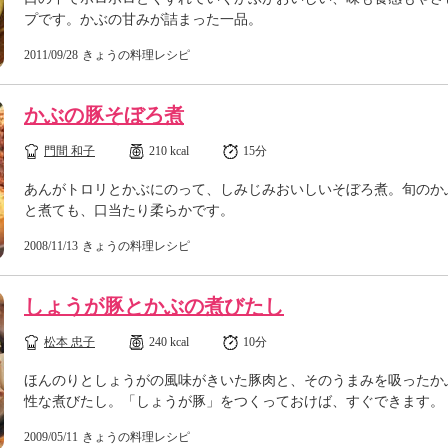
プです。かぶの甘みが詰まった一品。
2011/09/28
きょうの料理レシピ
かぶの豚そぼろ煮
門間 和子
210 kcal
15分
あんがトロリとかぶにのって、しみじみおいしいそぼろ煮。旬のか
と煮ても、口当たり柔らかです。
2008/11/13
きょうの料理レシピ
しょうが豚とかぶの煮びたし
松本 忠子
240 kcal
10分
ほんのりとしょうがの風味がきいた豚肉と、そのうまみを吸ったか
性な煮びたし。「しょうが豚」をつくっておけば、すぐできます。
2009/05/11
きょうの料理レシピ