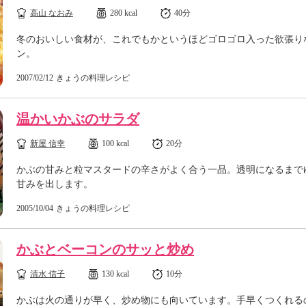
高山 なおみ
280 kcal
40分
冬のおいしい食材が、これでもかというほどゴロゴロ入った欲張り
ン。
2007/02/12
きょうの料理レシピ
温かいかぶのサラダ
新屋 信幸
100 kcal
20分
かぶの甘みと粒マスタードの辛さがよく合う一品。透明になるまで
甘みを出します。
2005/10/04
きょうの料理レシピ
かぶとベーコンのサッと炒め
清水 信子
130 kcal
10分
かぶは火の通りが早く、炒め物にも向いています。手早くつくれる