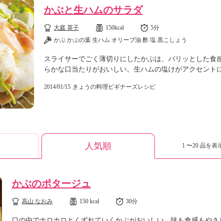
かぶと生ハムのサラダ
大庭 英子
150kcal
5分
かぶ かぶの葉 生ハム オリーブ油 酢 塩 黒こしょう
スライサーでごく薄切りにしたかぶは、パリッとした食
らかな口当たりがおいしい。生ハムの塩けがアクセント
2014/01/15
きょうの料理ビギナーズレシピ
人気順
1 〜20 品を表示
かぶのポタージュ
高山 なおみ
150 kcal
30分
口の中でホロホロとくずれていくかぶがおいしい、味も食感もやさ