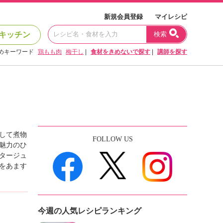
新規会員登録
マイレシピ
キッチン
検索
めキーワード
鶏もも肉
梅干し
|
食材をきめないで探す
|
講師を探す
して煮物
FOLLOW US
魅力のひ
タージュ
をあます
今週の人気レシピランキング