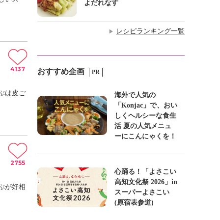
よだれなす
レシピランキング一覧
▶
4137
おすすめ企画
PR
ぶは皮ご
海外で人気の
「Konjac」で、おい
しくヘルシーな食生
活 夏の人気メニュ
ーにこんにゃくを！
2755
心踊る！「よさこい
高知文化祭 2026」in
ぶが好相
スーパーよさこい
(原宿表参道)