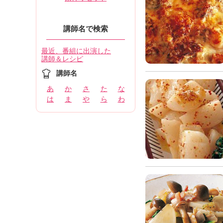
講師名で検索
最近、番組に出演した
講師＆レシピ
講師名
あ
か
さ
た
な
は
ま
や
ら
わ