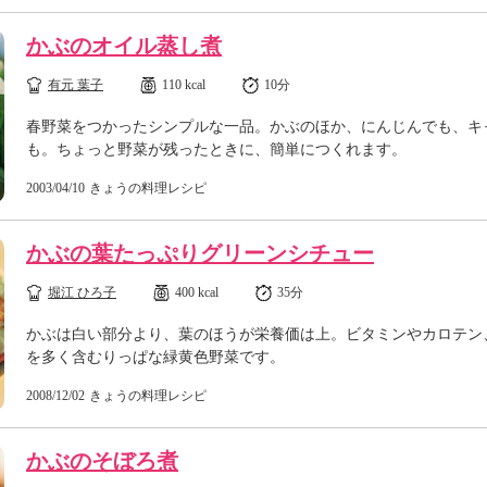
かぶのオイル蒸し煮
有元 葉子
110 kcal
10分
春野菜をつかったシンプルな一品。かぶのほか、にんじんでも、キ
も。ちょっと野菜が残ったときに、簡単につくれます。
2003/04/10
きょうの料理レシピ
かぶの葉たっぷりグリーンシチュー
堀江 ひろ子
400 kcal
35分
かぶは白い部分より、葉のほうが栄養価は上。ビタミンやカロテン
を多く含むりっぱな緑黄色野菜です。
2008/12/02
きょうの料理レシピ
かぶのそぼろ煮