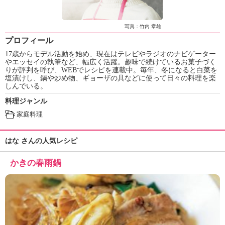
ュ
ケ
ー
写真：竹内 章雄
シ
プロフィール
ョ
17歳からモデル活動を始め、現在はテレビやラジオのナビゲーター
ナ
やエッセイの執筆など、幅広く活躍。趣味で続けているお菓子づく
ル
りが評判を呼び、WEBでレシピを連載中。毎年、冬になると白菜を
「
塩漬けし、鍋や炒め物、ギョーザの具などに使って日々の料理を楽
み
しんでいる。
ん
料理ジャンル
な
家庭料理
の
き
ょ
はな さんの人気レシピ
う
の
かきの春雨鍋
料
理
」