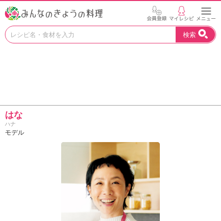
お
検索
い
し
い
レ
シ
ピ
を
見
はな
つ
ハナ
け
モデル
よ
う
。
N
H
K
エ
デ