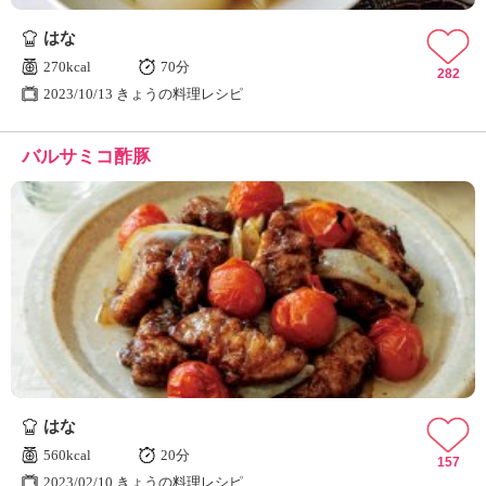
はな
270kcal
70分
282
2023/10/13 きょうの料理レシピ
バルサミコ酢豚
はな
560kcal
20分
157
2023/02/10 きょうの料理レシピ