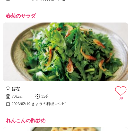
春菊のサラダ
はな
70kcal
15分
38
2023/02/10 きょうの料理レシピ
れんこんの酢炒め