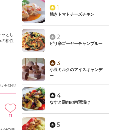
1
焼きトマトチーズチキン
キッとし
2
みの相性
ピリ辛ゴーヤーチャンプルー
3
小豆ミルクのアイスキャンデ
ー
 / 全434品
4
なすと鶏肉の南蛮漬け
11
5
うがの爽