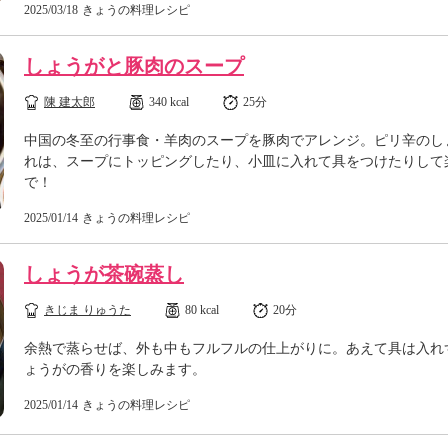
2025/03/18
きょうの料理レシピ
しょうがと豚肉のスープ
陳 建太郎
340 kcal
25分
中国の冬至の行事食・羊肉のスープを豚肉でアレンジ。ピリ辛のし
れは、スープにトッピングしたり、小皿に入れて具をつけたりして
で！
2025/01/14
きょうの料理レシピ
しょうが茶碗蒸し
きじま りゅうた
80 kcal
20分
余熱で蒸らせば、外も中もフルフルの仕上がりに。あえて具は入れ
ょうがの香りを楽しみます。
2025/01/14
きょうの料理レシピ