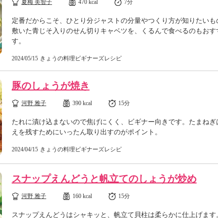
夏梅 美智子
470 kcal
7分
定番だからこそ、ひとり分ジャストの分量やつくり方が知りたいも
敷いた青じそ入りのせん切りキャベツを、くるんで食べるのもおす
す。
2024/05/15
きょうの料理ビギナーズレシピ
豚のしょうが焼き
河野 雅子
390 kcal
15分
たれに漬け込まないので焦げにくく、ビギナー向きです。たまねぎ
えを残すためにいったん取り出すのがポイント。
2024/04/15
きょうの料理ビギナーズレシピ
スナップえんどうと帆立てのしょうが炒め
河野 雅子
160 kcal
15分
スナップえんどうはシャキッと、帆立て貝柱は柔らかに仕上げます