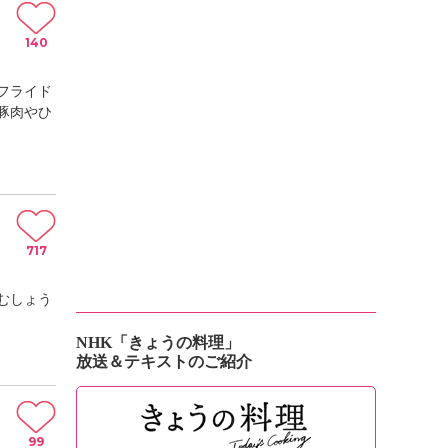
140
フライド
豚肉やひ
717
むしょう
NHK「きょうの料理」
放送＆テキストのご紹介
99