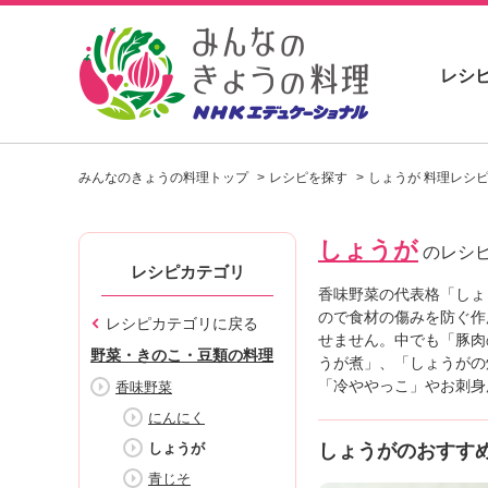
レシ
お
い
みんなのきょうの料理トップ
レシピを探す
しょうが 料理レシ
し
い
レ
しょうが
シ
のレシ
ピ
レシピカテゴリ
を
香味野菜の代表格「しょ
見
ので食材の傷みを防ぐ作
レシピカテゴリに戻る
つ
せません。中でも「豚肉
野菜・きのこ・豆類の料理
け
うが煮」、「しょうがの
よ
「冷ややっこ」やお刺身
香味野菜
う
にんにく
。
しょうが
しょうがのおすす
N
H
青じそ