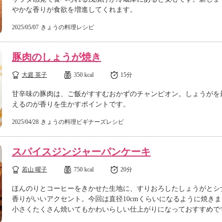
やかな香りが食欲を増進してくれます。
2025/05/07
きょうの料理レシピ
豚肉のしょうが焼き
大庭 英子
350 kcal
15分
甘辛味の豚肉は、ご飯がすすむおかずのチャンピオン。しょうがを
えるのが香りを生かすポイントです。
2025/04/28
きょうの料理ビギナーズレシピ
スパイスジンジャーパンケーキ
若山 曜子
750 kcal
20分
ほんのりとコーヒーをきかせた生地に、すりおろしたしょうがとシ
香りがいいアクセント。今回は直径10cmくらいになるように焼き
小さくたくさん焼いてもかわいらしい仕上がりになっておすすめで