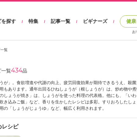
ピを探す
特集
記事一覧
ビギナーズ
健康
/
/
/
/
お
ピ一覧
434
ピ一覧
品
うが」。食欲増進や代謝の向上、疲労回復効果が期待できるうえ、殺菌
用もあります。通年出回るひねしょうが（根しょうが）は、炒め物や煮
のしょうが焼き」は、しょうがを使った料理の代表格。他にも、「いわ
炊き込みご飯」など、香りを生かしたレシピは多彩。すりおろしたしょ
用の「しょうがじょうゆ」など、幅広く利用されます。
めレシピ