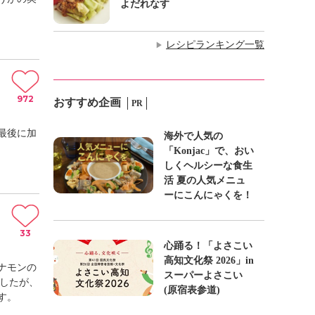
よだれなす
レシピランキング一覧
▶
972
おすすめ企画
PR
最後に加
海外で人気の
「Konjac」で、おい
しくヘルシーな食生
活 夏の人気メニュ
ーにこんにゃくを！
33
心踊る！「よさこい
高知文化祭 2026」in
ナモンの
スーパーよさこい
ましたが、
(原宿表参道)
す。