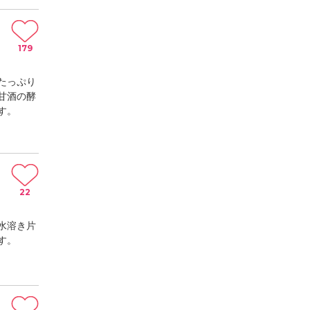
179
たっぷり
甘酒の酵
す。
22
水溶き片
す。