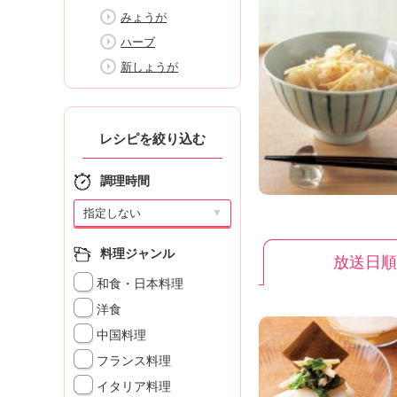
K
みょうが
エ
ハーブ
デ
ュ
新しょうが
ケ
ー
シ
レシピを絞り込む
ョ
ナ
ル
調理時間
「
▼
み
ん
な
料理ジャンル
放送日順
の
和食・日本料理
き
ょ
洋食
う
中国料理
の
フランス料理
料
理
イタリア料理