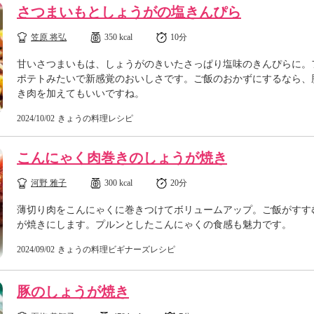
さつまいもとしょうがの塩きんぴら
笠原 将弘
350 kcal
10分
甘いさつまいもは、しょうがのきいたさっぱり塩味のきんぴらに。
ポテトみたいで新感覚のおいしさです。ご飯のおかずにするなら、
き肉を加えてもいいですね。
2024/10/02
きょうの料理レシピ
こんにゃく肉巻きのしょうが焼き
河野 雅子
300 kcal
20分
薄切り肉をこんにゃくに巻きつけてボリュームアップ。ご飯がすす
が焼きにします。プルンとしたこんにゃくの食感も魅力です。
2024/09/02
きょうの料理ビギナーズレシピ
豚のしょうが焼き