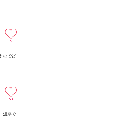
5
ものでど
53
、濃厚で