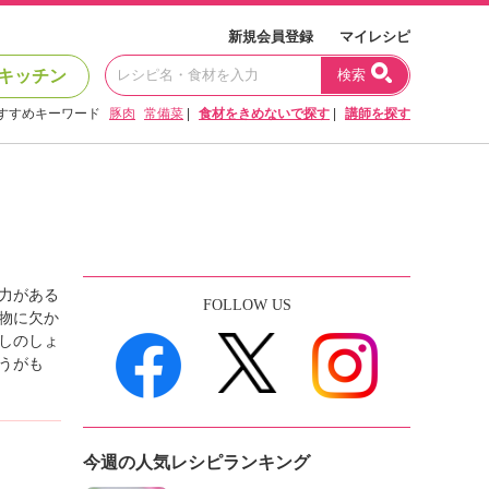
新規会員登録
マイレシピ
キッチン
検索
すすめキーワード
豚肉
常備菜
|
食材をきめないで探す
|
講師を探す
力がある
FOLLOW US
物に欠か
しのしょ
うがも
今週の人気レシピランキング