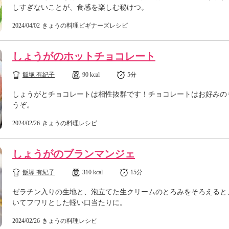
しすぎないことが、食感を楽しむ秘けつ。
2024/04/02
きょうの料理ビギナーズレシピ
しょうがのホットチョコレート
飯塚 有紀子
90 kcal
5分
しょうがとチョコレートは相性抜群です！チョコレートはお好みの
うぞ。
2024/02/26
きょうの料理レシピ
しょうがのブランマンジェ
飯塚 有紀子
310 kcal
15分
ゼラチン入りの生地と、泡立てた生クリームのとろみをそろえると
いてフワリとした軽い口当たりに。
2024/02/26
きょうの料理レシピ