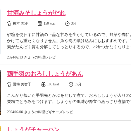
甘酒みそしょうがだれ
榎本 美沙
150 kcal
3分
砂糖を使わずに甘酒の上品な甘みを生かしているので、野菜や肉に
かけても重たくなりません。魚や肉の漬け込みにもおすすめです。
素がたんぱく質を分解してしっとりするので、パサつかなくなりま
2024/02/13
きょうの料理レシピ
鶏手羽のおろししょうがあん
夏梅 美智子
180 kcal
35分
こんがり焼いた手羽先とかぶをだしで煮て、おろししょうが入りの
栗粉でとろみをつけます。しょうがの風味が際立つあっさり煮物で
2024/02/06
きょうの料理ビギナーズレシピ
しょうがチャーハン