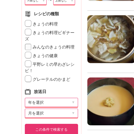
〜
▼
▼
レシピの種類
きょうの料理
きょうの料理ビギナー
ズ
みんなのきょうの料理
きょうの健康
平野レミの早わざレシ
ピ！
グレーテルのかまど
放送日
▼
▼
この条件で検索する