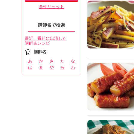
条件リセット
講師名で検索
最近、番組に出演した
講師＆レシピ
講師名
あ
か
さ
た
な
は
ま
や
ら
わ