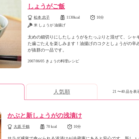
しょうがご飯
松本 忠子
1130kcal
10分
米 しょうが 油揚げ
太めの細切りにしたしょうがをたっぷりと混ぜて、シャ
た歯ごたえを楽しみます！油揚げのコクとしょうがの辛
が抜群の一品です。
2007/06/05
きょうの料理レシピ
人気順
21 〜40 品を表示
かぶと新しょうがの浅漬け
大原 千鶴
70 kcal
10分
サラダ感覚で食べられる浅漬けが冷蔵庫にあると安心です。新しょ