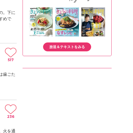
の。下に
すめで
放送＆テキストをみる
517
は歯ごた
236
。火を通