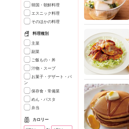
」
韓国・朝鮮料理
エスニック料理
そのほかの料理
料理種別
主菜
副菜
ご飯もの・丼
汁物・スープ
お菓子・デザート・パ
ン
保存食・常備菜
めん・パスタ
弁当
カロリー