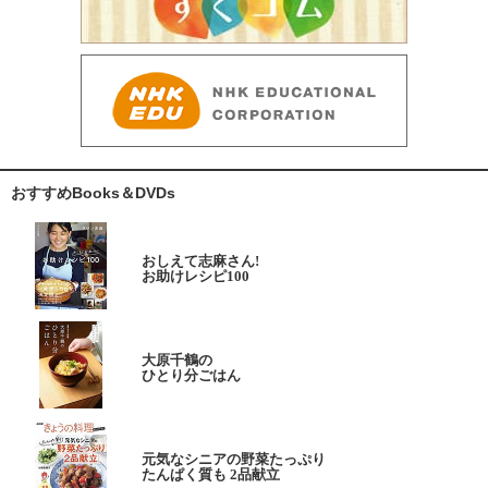
おすすめBooks＆DVDs
おしえて志麻さん!
お助けレシピ100
大原千鶴の
ひとり分ごはん
元気なシニアの野菜たっぷり
たんぱく質も 2品献立