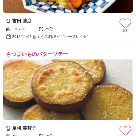
吉田 勝彦
150kcal
25分
87
2013/11/07 きょうの料理ビギナーズレシピ
さつまいものバターソテー
夏梅 美智子