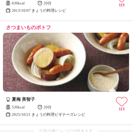
630kcal
20分
115
2013/10/07 きょうの料理レシピ
さつまいものポトフ
夏梅 美智子
530kcal
20分
113
2025/10/21 きょうの料理ビギナーズレシピ
広告の後にレシピが続きます