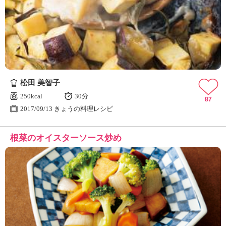
松田 美智子
250kcal
30分
87
2017/09/13 きょうの料理レシピ
根菜のオイスターソース炒め