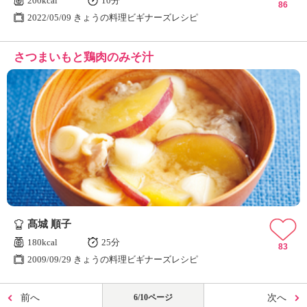
200kcal
10分
86
2022/05/09 きょうの料理ビギナーズレシピ
さつまいもと鶏肉のみそ汁
髙城 順子
180kcal
25分
83
2009/09/29 きょうの料理ビギナーズレシピ
前へ
6/10ページ
次へ