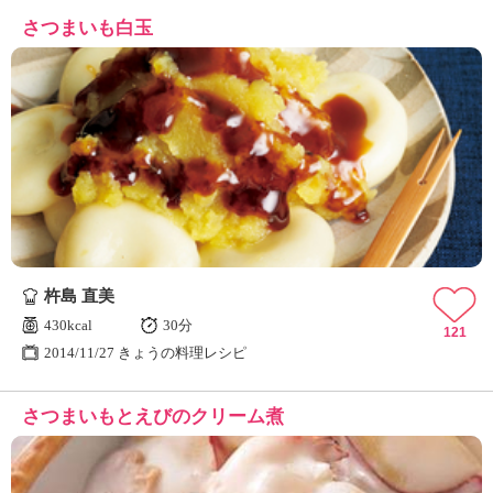
さつまいも白玉
杵島 直美
430kcal
30分
121
2014/11/27 きょうの料理レシピ
さつまいもとえびのクリーム煮