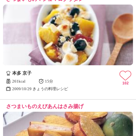
本多 京子
261kcal
15分
102
2009/10/29 きょうの料理レシピ
さつまいものえびあんはさみ揚げ