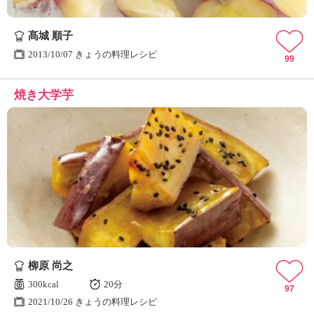
髙城 順子
2013/10/07 きょうの料理レシピ
99
焼き大学芋
柳原 尚之
300kcal
20分
97
2021/10/26 きょうの料理レシピ