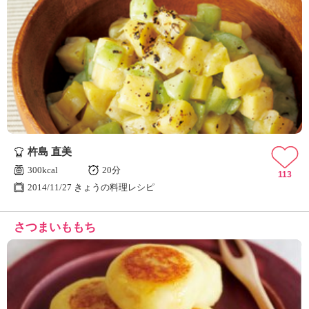
杵島 直美
300kcal
20分
113
2014/11/27 きょうの料理レシピ
さつまいももち