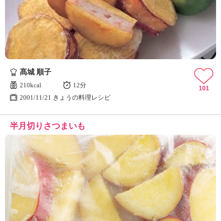
髙城 順子
210kcal
12分
101
2001/11/21 きょうの料理レシピ
半月切りさつまいも