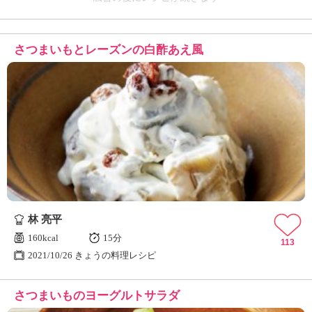
さつまいもとレーズンの白酢あえ風
林 亮平
160kcal
15分
113
2021/10/26 きょうの料理レシピ
さつまいものヨーグルトサラダ