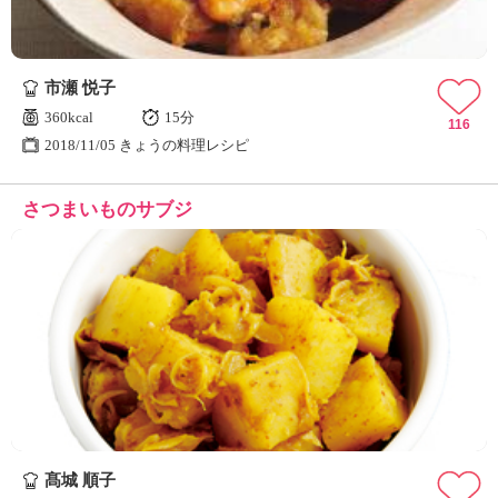
市瀬 悦子
360kcal
15分
116
2018/11/05 きょうの料理レシピ
さつまいものサブジ
髙城 順子