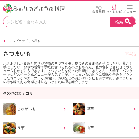
お
検索
い
し
い
レシピカテゴリへ戻る
レ
シ
さつまいも
194品
ピ
を
ホクホクした食感と甘さが特徴のサツマイモ。皮つきのまま焼き芋にしたり、蒸かし
芋にしたり、おやつ感覚で手軽に食べられるのはもちろん、他の食材と合わせてボリ
見
ュームおかずにもできます。さつまいもを使った料理は、きんとん、大学芋、パンケ
つ
ーキなどスイーツ風メニューが人気ですが、さつまいもの甘さに塩味や辛みをプラス
したコロッケやスープ、かき揚げ、煮物などのおかずレシピもおすすめ。さつまいも
け
の持ち味である食感と甘味をいかした料理を紹介します。
よ
その他のカテゴリ
う
。
N
じゃがいも
里芋
H
K
エ
長芋
山芋
デ