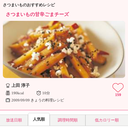
ュ
さつまいものおすすめレシピ
ケ
ー
さつまいもの甘辛ごまチーズ
シ
ョ
ナ
ル
「
み
ん
な
の
き
ょ
う
上田 淳子
の
190kcal
10分
159
料
2009/09/09 きょうの料理レシピ
理
」
人気順
放送日順
調理時間順
低カロリー順