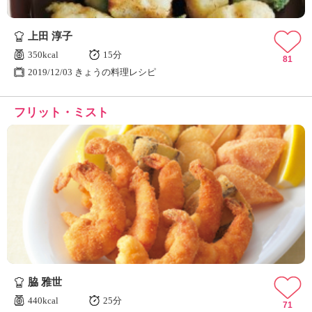
上田 淳子
350kcal
15分
81
2019/12/03 きょうの料理レシピ
フリット・ミスト
脇 雅世
440kcal
25分
71