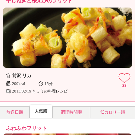
干しねぎと桜えびのフリット
ュ
ケ
ー
シ
ョ
ナ
ル
「
み
ん
な
の
前沢 リカ
き
ょ
200kcal
15分
23
う
2013/02/19 きょうの料理レシピ
の
料
理
人気順
放送日順
調理時間順
低カロリー順
」
ふわふわフリット