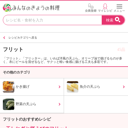
お
検索
い
し
い
レシピカテゴリへ戻る
レ
シ
フリット
45品
ピ
を
「フリット」「フリッター」は、いわば洋風の天ぷら。オリーブ油で揚げるものが多
く、衣にビールを混ぜるなど、サクッと軽い食感に揚げる工夫も多彩です。
見
つ
その他のカテゴリ
け
よ
かき揚げ
う
魚介の天ぷら
。
N
野菜の天ぷら
H
K
エ
フリットのおすすめレシピ
デ