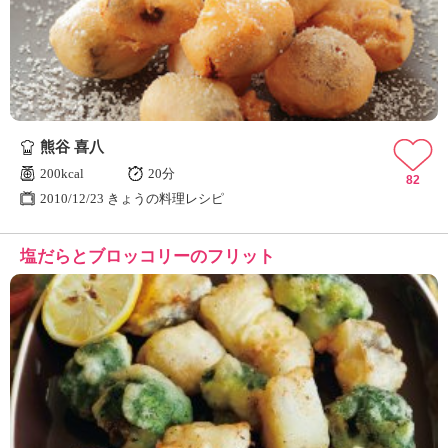
熊谷 喜八
200kcal
20分
82
2010/12/23 きょうの料理レシピ
塩だらとブロッコリーのフリット