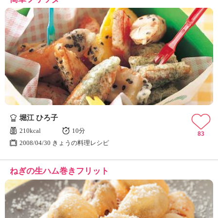
堀江 ひろ子
210kcal
10分
83
2008/04/30 きょうの料理レシピ
ねぎの生ハム巻きフリット