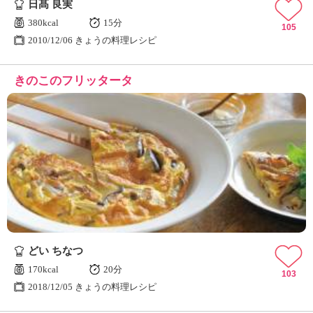
日髙 良実
380kcal
15分
105
2010/12/06 きょうの料理レシピ
きのこのフリッタータ
どい ちなつ
170kcal
20分
103
2018/12/05 きょうの料理レシピ