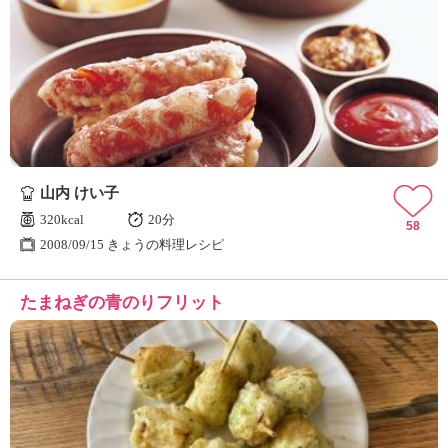
山内 けい子
320kcal
20分
58
2008/09/15 きょうの料理レシピ
たまねぎの青のりフリット