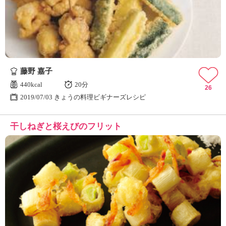
藤野 嘉子
440kcal
20分
26
2019/07/03 きょうの料理ビギナーズレシピ
干しねぎと桜えびのフリット