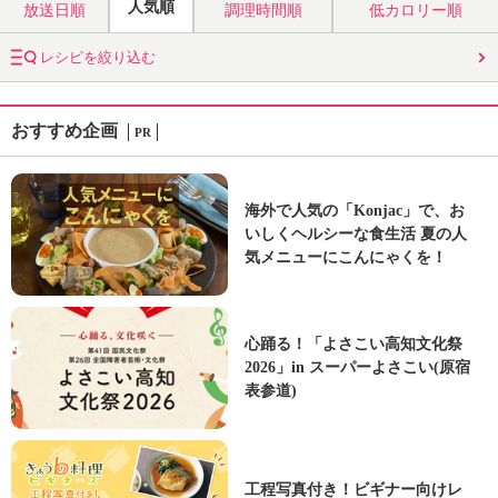
人気順
放送日順
調理時間順
低カロリー順
レシピを絞り込む
おすすめ企画
PR
海外で人気の「Konjac」で、お
いしくヘルシーな食生活 夏の人
気メニューにこんにゃくを！
心踊る！「よさこい高知文化祭
2026」in スーパーよさこい(原宿
表参道)
工程写真付き！ビギナー向けレ