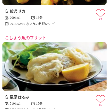
前沢 リカ
200kcal
15分
23
2013/02/19 きょうの料理レシピ
こしょう魚のフリット
栗原 はるみ
510kcal
15分
16