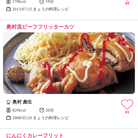
170kcal
10分
49
2013/07/25 きょうの料理レシピ
奥村流ビーフフリッターカツ
奥村 彪生
820kcal
20分
41
2008/05/26 きょうの料理レシピ
にんにくカレーフリット