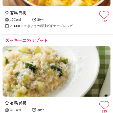
有馬 邦明
170kcal
20分
632
2014/03/06 きょうの料理ビギナーズレシピ
ズッキーニのリゾット
有馬 邦明
410kcal
30分
335