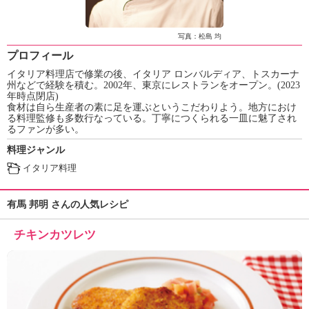
ュ
ケ
ー
写真：松島 均
シ
プロフィール
ョ
イタリア料理店で修業の後、イタリア ロンバルディア、トスカーナ
ナ
州などで経験を積む。2002年、東京にレストランをオープン。(2023
ル
年時点閉店)
「
食材は自ら生産者の素に足を運ぶというこだわりよう。地方におけ
み
る料理監修も多数行なっている。丁寧につくられる一皿に魅了され
るファンが多い。
ん
な
料理ジャンル
の
イタリア料理
き
ょ
有馬 邦明 さんの人気レシピ
う
の
チキンカツレツ
料
理
」