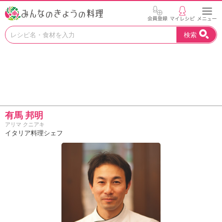
お
検索
い
し
い
レ
シ
ピ
を
見
有馬 邦明
つ
アリマ クニアキ
け
イタリア料理シェフ
よ
う
。
N
H
K
エ
デ