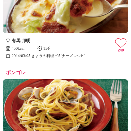
有馬 邦明
450kcal
15分
249
2014/03/05 きょうの料理ビギナーズレシピ
ボンゴレ