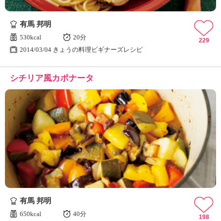
有馬 邦明
530kcal
20分
229
2014/03/04 きょうの料理ビギナーズレシピ
シチリア風カポナータ
有馬 邦明
650kcal
40分
198