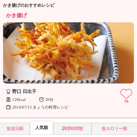
ュ
かき揚げのおすすめレシピ
ケ
ー
かき揚げ
シ
ョ
ナ
ル
「
み
ん
な
の
き
ょ
う
野口 日出子
の
120kcal
30分
75
料
2014/07/15 きょうの料理レシピ
理
」
人気順
放送日順
調理時間順
低カロリー順