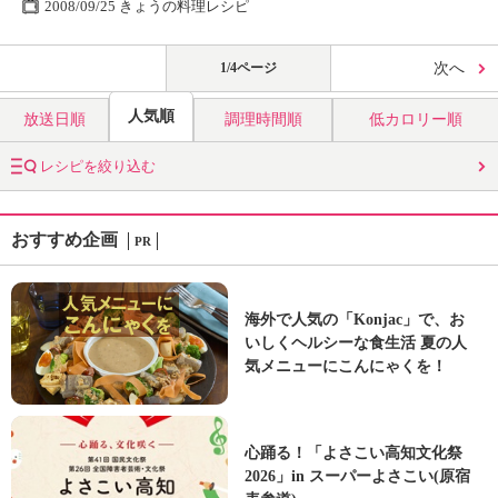
2008/09/25 きょうの料理レシピ
1/4ページ
次へ
人気順
放送日順
調理時間順
低カロリー順
レシピを絞り込む
おすすめ企画
PR
海外で人気の「Konjac」で、お
いしくヘルシーな食生活 夏の人
気メニューにこんにゃくを！
心踊る！「よさこい高知文化祭
2026」in スーパーよさこい(原宿