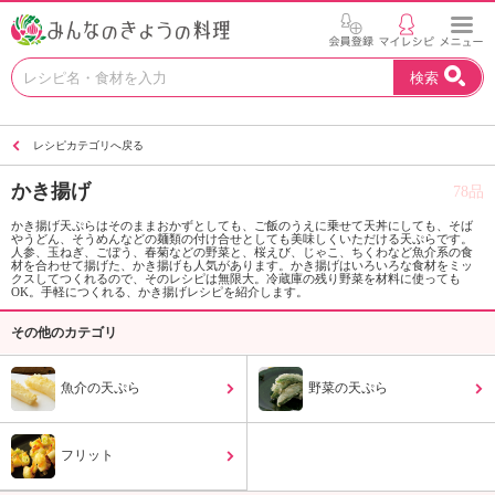
お
検索
い
し
い
レシピカテゴリへ戻る
レ
シ
かき揚げ
78品
ピ
を
かき揚げ天ぷらはそのままおかずとしても、ご飯のうえに乗せて天丼にしても、そば
やうどん、そうめんなどの麺類の付け合せとしても美味しくいただける天ぷらです。
見
人参、玉ねぎ、ごぼう、春菊などの野菜と、桜えび、じゃこ、ちくわなど魚介系の食
つ
材を合わせて揚げた、かき揚げも人気があります。かき揚げはいろいろな食材をミッ
クスしてつくれるので、そのレシピは無限大。冷蔵庫の残り野菜を材料に使っても
け
OK。手軽につくれる、かき揚げレシピを紹介します。
よ
その他のカテゴリ
う
。
N
魚介の天ぷら
野菜の天ぷら
H
K
エ
フリット
デ