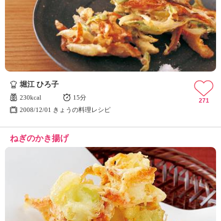
堀江 ひろ子
230kcal
15分
271
2008/12/01 きょうの料理レシピ
ねぎのかき揚げ