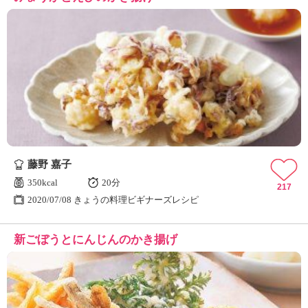
藤野 嘉子
350kcal
20分
217
2020/07/08 きょうの料理ビギナーズレシピ
新ごぼうとにんじんのかき揚げ