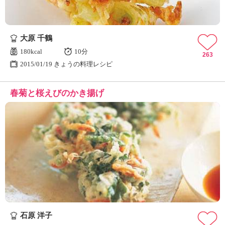
大原 千鶴
180kcal
10分
263
2015/01/19 きょうの料理レシピ
春菊と桜えびのかき揚げ
石原 洋子