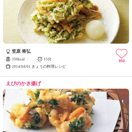
笠原 将弘
350kcal
15分
950
2014/04/01 きょうの料理レシピ
えびのかき揚げ