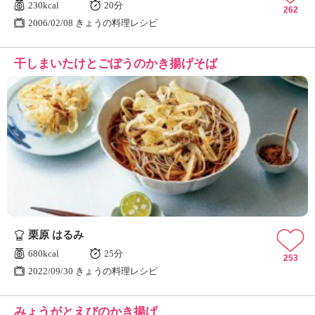
230kcal
20分
262
2006/02/08 きょうの料理レシピ
干しまいたけとごぼうのかき揚げそば
栗原 はるみ
680kcal
25分
253
2022/09/30 きょうの料理レシピ
みょうがとえびのかき揚げ