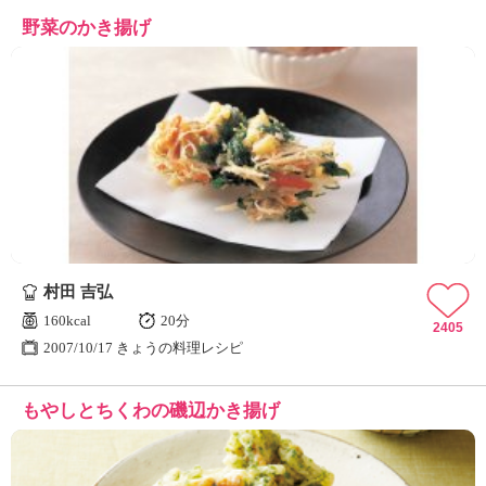
野菜のかき揚げ
村田 吉弘
160kcal
20分
2405
2007/10/17 きょうの料理レシピ
もやしとちくわの磯辺かき揚げ