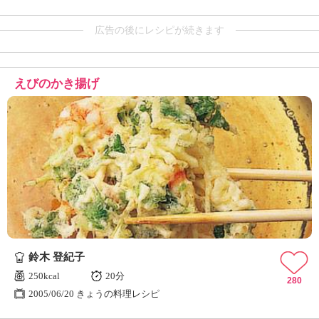
広告の後にレシピが続きます
えびのかき揚げ
鈴木 登紀子
250kcal
20分
280
2005/06/20 きょうの料理レシピ