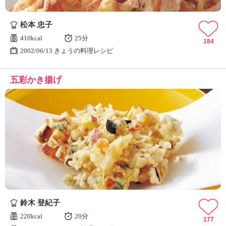
松本 忠子
410kcal
25分
184
2002/06/13 きょうの料理レシピ
五彩かき揚げ
鈴木 登紀子
220kcal
20分
177