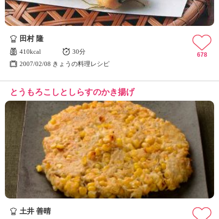
田村 隆
410kcal
30分
678
2007/02/08 きょうの料理レシピ
とうもろこしとしらすのかき揚げ
土井 善晴