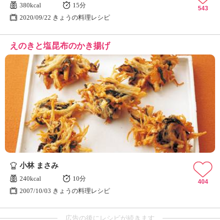
380kcal
15分
543
2020/09/22 きょうの料理レシピ
えのきと塩昆布のかき揚げ
小林 まさみ
240kcal
10分
404
2007/10/03 きょうの料理レシピ
広告の後にレシピが続きます