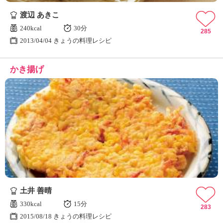
渡辺 あきこ
240kcal
30分
285
2013/04/04 きょうの料理レシピ
かき揚げ
土井 善晴
330kcal
15分
283
2015/08/18 きょうの料理レシピ