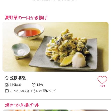
夏野菜の一口かき揚げ
笠原 将弘
330kcal
15分
373
2024/07/03 きょうの料理レシピ
焼き“かき揚げ”丼