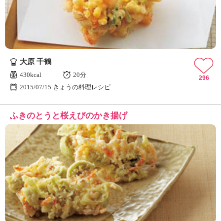
大原 千鶴
430kcal
20分
296
2015/07/15 きょうの料理レシピ
ふきのとうと桜えびのかき揚げ