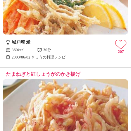
城戸崎 愛
360kcal
30分
207
2003/06/02 きょうの料理レシピ
たまねぎと紅しょうがのかき揚げ